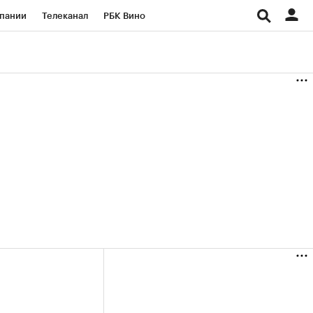
пании
Телеканал
РБК Вино
ациональные проекты
Город
аншизы
Газета
ка
Бизнес