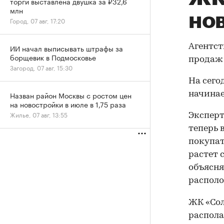
торги выставлена двушка за ₽32,6
млн
но
Город, 07 авг, 17:20
Агентст
ИИ начал выписывать штрафы за
борщевик в Подмосковье
продаж 
Загород, 07 авг, 15:30
На сего
Назван район Москвы с ростом цен
начинае
на новостройки в июле в 1,75 раза
Жилье, 07 авг, 13:55
Экспер
теперь 
покупат
растет 
объясн
располо
ЖК «Сол
распола