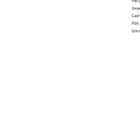
Рег
Зна
Сайт
РБК
Шко