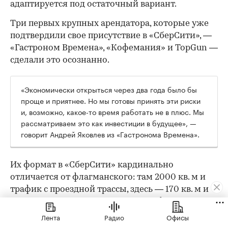
адаптируется под остаточный вариант.
Три первых крупных арендатора, которые уже
подтвердили свое присутствие в «СберСити», —
«Гастроном Времена», «Кофемания» и TopGun —
сделали это осознанно.
«Экономически открыться через два года было бы
проще и приятнее. Но мы готовы принять эти риски
и, возможно, какое-то время работать не в плюс. Мы
рассматриваем это как инвестиции в будущее», —
говорит Андрей Яковлев из «Гастронома Времена».
Их формат в «СберСити» кардинально
отличается от флагманского: там 2000 кв. м и
трафик с проездной трассы, здесь — 170 кв. м и
другая поведенческая модель. «Во флагмане
люди специально едут за большой корзиной.
Лента
Радио
Офисы
Тут — докупить хлеб или молоко по пути с