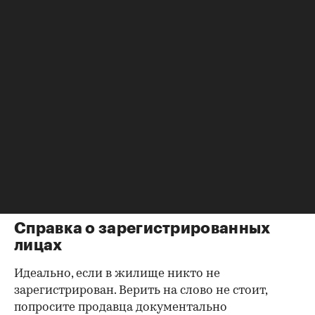
убедиться в отсутствии препятствий к сделке.
Согласие второй половины на
продажу
Если жилье приобреталось в браке, необходимо
будет получить согласие второго супруга на
продажу, причем даже если он в
правоустанавливающем документе не числится
владельцем или брак уже расторгнут. Следует
уделить пристальное внимание датам
оформления собственности, заключения и
расторжения брака.
Справка о зарегистрированных
лицах
Идеально, если в жилище никто не
зарегистрирован. Верить на слово не стоит,
попросите продавца документально