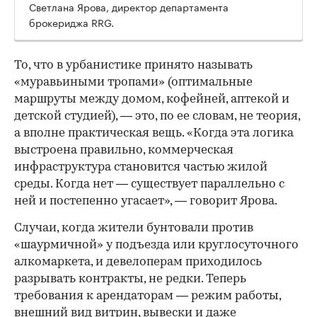
Светлана Ярова, директор департамента
брокериджа RRG.
00:00
/
00:00
То, что в урбанистике принято называть
«муравьиными тропами» (оптимальные
маршруты между домом, кофейней, аптекой и
детской студией), — это, по ее словам, не теория,
а вполне практическая вещь. «Когда эта логика
выстроена правильно, коммерческая
инфраструктура становится частью жилой
среды. Когда нет — существует параллельно с
ней и постепенно угасает», — говорит Ярова.
Случаи, когда жители бунтовали против
«шаурмичной» у подъезда или круглосуточного
алкомаркета, и девелоперам приходилось
разрывать контракты, не редки. Теперь
требования к арендаторам — режим работы,
внешний вид витрин, вывески и даже