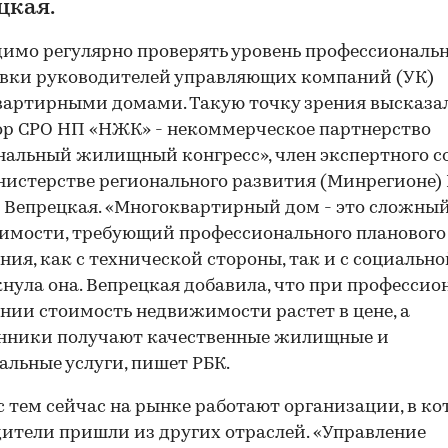
цкая.
имо регулярно проверять уровень профессиональ
вки руководителей управляющих компаний (УК)
артирными домами. Такую точку зрения высказа
р СРО НП «НЖК» - некоммерческое партнерство
альный жилищный конгресс», член экспертного с
истерстве регионального развития (Минрегионе)
 Вепрецкая. «Многоквартирный дом - это сложный
мости, требующий профессионального планового
ния, как с технической стороны, так и с социальной
нула она. Вепрецкая добавила, что при професси
нии стоимость недвижимости растет в цене, а
енники получают качественные жилищные и
льные услуги, пишет РБК.
с тем сейчас на рынке работают организации, в к
ители пришли из других отраслей. «Управление