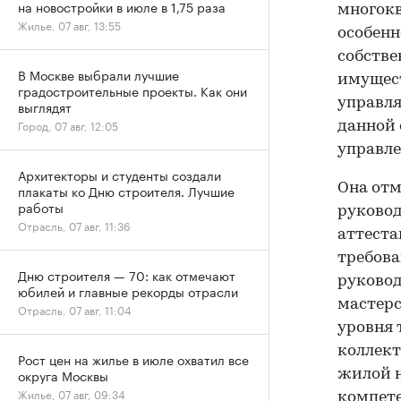
на новостройки в июле в 1,75 раза
многок
Жилье, 07 авг, 13:55
особенн
собстве
В Москве выбрали лучшие
имущест
градостроительные проекты. Как они
управля
выглядят
Город, 07 авг, 12:05
данной 
управле
Архитекторы и студенты создали
Она отм
плакаты ко Дню строителя. Лучшие
работы
руковод
Отрасль, 07 авг, 11:36
аттест
требова
Дню строителя — 70: как отмечают
руковод
юбилей и главные рекорды отрасли
мастерс
Отрасль, 07 авг, 11:04
уровня 
коллект
Рост цен на жилье в июле охватил все
округа Москвы
жилой н
Жилье, 07 авг, 09:34
компете