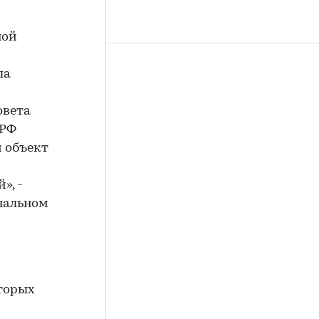
ной
ла
овета
 РФ
 объект
», -
ональном
оторых