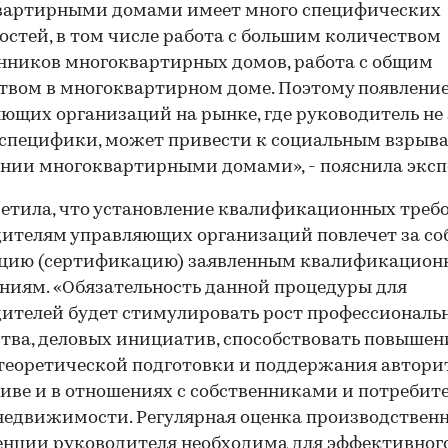
вартирными домами имеет много специфических
остей, в том числе работа с большим количеством
нников многоквартирных домов, работа с общим
вом в многоквартирном доме. Поэтому появлени
ющих организаций на рынке, где руководитель не 
специфики, может привести к социальным взрыв
нии многоквартирными домами», - пояснила эксп
етила, что установление квалификационных треб
ителям управляющих организаций повлечет за со
ацию (сертификацию) заявленным квалификацио
ниям. «Обязательность данной процедуры для
ителей будет стимулировать рост профессиональ
тва, деловых инициатив, способствовать повыше
теоретической подготовки и поддержания автори
иве и в отношениях с собственниками и потребит
едвижимости. Регулярная оценка производствен
нции руководителя необходима для эффективног