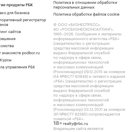
Политика в отношении обработки
гие продукты РБК
персональных данных
ако для бизнеса
Политика обработки файлов cookie
поративный регистратор
енов
© ООО «БИЗНЕСПРЕСС»,
АО «РОСБИЗНЕСКОНСАЛТИНГ»,
тинг сайтов
1995–2026
. Сообщения и материалы
.решения
информационного агентства «РБК»
(свидетельство о регистрации
комства
средства массовой информации
 знакомств podbor.ru
выдано Федеральной службой
по надзору в сфере связи,
 Курсы
информационных технологий
ла управления РБК
и массовых коммуникаций
(Роскомнадзор) 09.12.2015 за номером
ИА №ФС77-63848) и сетевого издания
«РБК» (свидетельство о регистрации
средства массовой информации
выдано Федеральной службой
по надзору в сфере связи,
информационных технологий
и массовых коммуникаций
(Роскомнадзор) 03.12.2021 за номером
ЭЛ №ФС77-82385) сопровождаются
пометкой «РБК».
realty@rbc.ru
18+
Владельцем сайта является