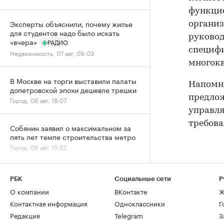
функцио
Эксперты объяснили, почему жилье
организ
для студентов надо было искать
руковод
«вчера»
РАДИО
специфи
Недвижимость, 07 авг, 09:03
многок
В Москве на торги выставили палаты
Напомни
допетровской эпохи дешевле трешки
предлож
Город, 06 авг, 18:07
управл
требова
Собянин заявил о максимальном за
пять лет темпе строительства метро
Город, 06 авг, 15:52
Спрос на новостройки Москвы и
РБК
Социальные сети
Р
области снизился за год почти на
О компании
ВКонтакте
Ж
20%
Жилье, 06 авг, 15:39
Контактная информация
Одноклассники
Г
Редакция
Telegram
З