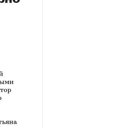
й
ными
ктор
о
тьяна