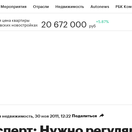
Мероприятия
Отрасли
Недвижимость
Autonews
РБК Ком
20 672 000
 цена квартиры
Образование
РБК Курсы
РБК Life
Тренды
+5.87%
Визионеры
Н
вских новостройках
руб
Дискуссионный клуб
Исследования
Кредитные рейтинги
Фр
Спецпроекты
Проверка контрагентов
Политика
Экономи
к наличной валюты
Поделиться
я недвижимость
⁠,
30 ноя 2011, 12:22
сперт: Нужно регуля