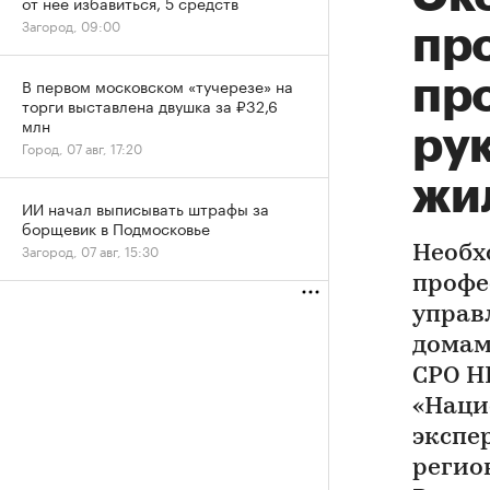
от нее избавиться, 5 средств
Загород, 09:00
пр
пр
В первом московском «тучерезе» на
торги выставлена двушка за ₽32,6
млн
ру
Город, 07 авг, 17:20
жи
ИИ начал выписывать штрафы за
борщевик в Подмосковье
Загород, 07 авг, 15:30
Необх
профе
управ
домам
СРО Н
«Наци
экспе
регио