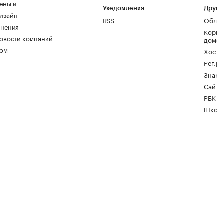
еньги
Уведомления
Дру
изайн
RSS
Обл
нения
Кор
овости компаний
дом
ом
Хос
Рег
Зна
Сайт
РБК
Шко