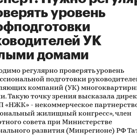
оверять уровень
офподготовки
ководителей УК
лыми домами
одимо регулярно проверять уровень
ссиональной подготовки руководителе
ляющих компаний (УК) многоквартир
и. Такую точку зрения высказала дире
П «НЖК» - некоммерческое партнерств
ональный жилищный конгресс», член
ртного совета при Министерстве
нального развития (Минрегионе) РФ Та