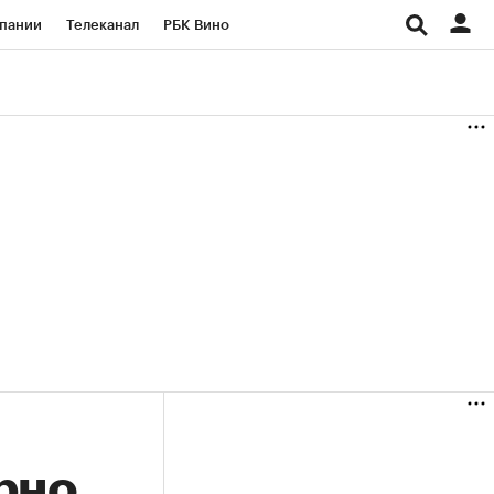
пании
Телеканал
РБК Вино
ациональные проекты
Город
аншизы
Газета
ка
Бизнес
рно