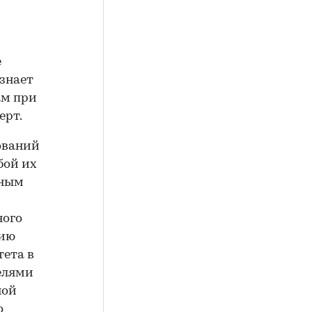
е
знает
ам при
ерт.
ований
бой их
нным
ного
нию
тета в
елями
ной
о