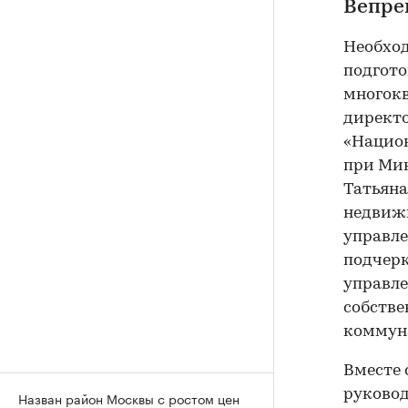
Вепре
Необход
подгото
многокв
директо
«Национ
при Мин
Татьяна
недвижи
управле
подчерк
управле
собств
коммуна
Вместе 
руковод
Назван район Москвы с ростом цен