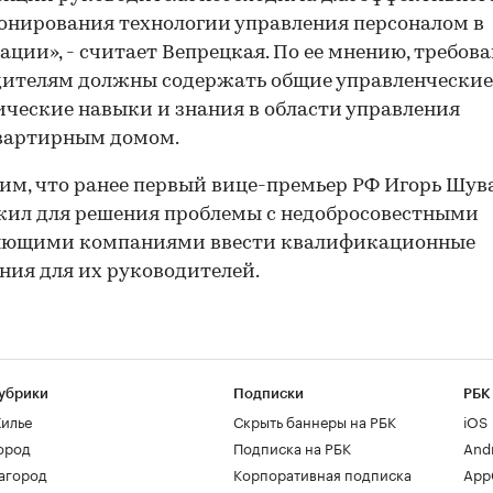
нирования технологии управления персоналом в
ации», - считает Вепрецкая. По ее мнению, требова
ителям должны содержать общие управленческие
ческие навыки и знания в области управления
вартирным домом.
м, что ранее первый вице-премьер РФ Игорь Шув
ил для решения проблемы с недобросовестными
яющими компаниями ввести квалификационные
ния для их руководителей.
убрики
Подписки
РБК
илье
Скрыть баннеры на РБК
iOS
ород
Подписка на РБК
And
агород
Корпоративная подписка
AppG