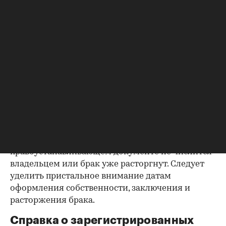
Как отмечают в «ИНКОМ-Недвижимости», если в
выписке имеются сведения об обременениях на
квартиру (ипотека, арест и т.д.), следует
запросить у продавца дополнительные
документы, например о выплате ипотеки, чтобы
убедиться в отсутствии препятствий к сделке.
Согласие второй половины на
продажу
Если жилье приобреталось в браке, необходимо
будет получить согласие второго супруга на
продажу, причем даже если он в
правоустанавливающем документе не числится
владельцем или брак уже расторгнут. Следует
уделить пристальное внимание датам
оформления собственности, заключения и
расторжения брака.
Справка о зарегистрированных