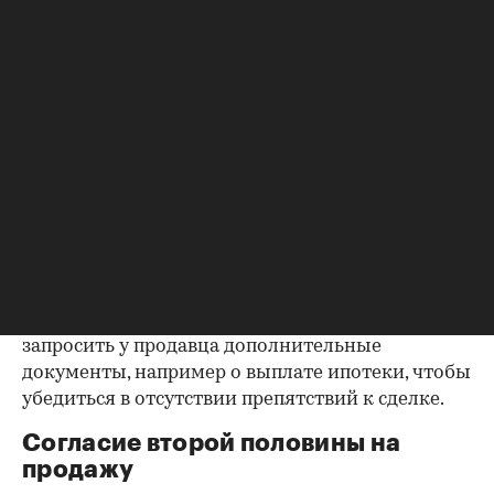
Выписка из ЕГРН — реестра
собственников
Выписка ЕГРН при покупке вторички содержит
актуальную информацию о квартире и ее
собственниках, не поленитесь сверить ее с
данными из прочих документов.
Несовпадение — повод к более углубленной
проверке.
Как отмечают в «ИНКОМ-Недвижимости», если в
выписке имеются сведения об обременениях на
квартиру (ипотека, арест и т.д.), следует
запросить у продавца дополнительные
документы, например о выплате ипотеки, чтобы
убедиться в отсутствии препятствий к сделке.
Согласие второй половины на
продажу