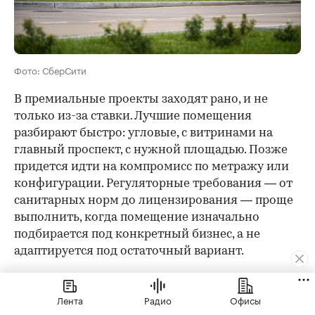
Фото: СберСити
В премиальные проекты заходят рано, и не
только из-за ставки. Лучшие помещения
разбирают быстро: угловые, с витринами на
главный проспект, с нужной площадью. Позже
придется идти на компромисс по метражу или
конфигурации. Регуляторные требования — от
санитарных норм до лицензирования — проще
выполнить, когда помещение изначально
подбирается под конкретный бизнес, а не
адаптируется под остаточный вариант.
Три первых крупных арендатора, которые уже
подтвердили свое присутствие в «СберСити», —
Лента
Радио
Офисы
«Гастроном Времена», «Кофемания» и TopGun —