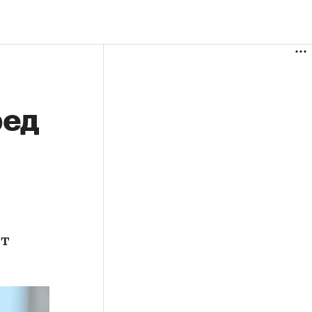
ред
ет