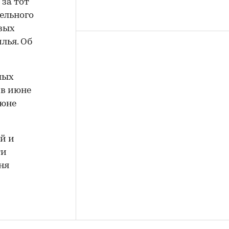
 за тот
ельного
овых
лья. Об
лых
 в июне
июне
й и
ти
вня