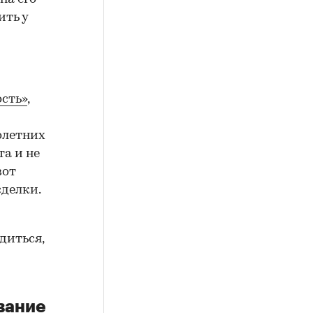
ить у
сть»
,
олетних
а и не
вот
сделки.
диться,
вание