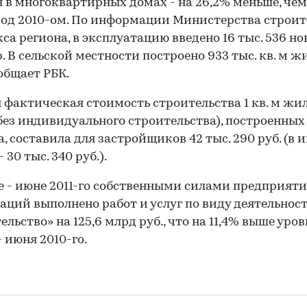
 в многоквартирных домах - на 26,2% меньше, чем
од 2010-ом. По информации Министерства строит
са региона, в эксплуатацию введено 16 тыс. 536 н
. В сельской местности построено 933 тыс. кв. м жи
общает РБК.
 фактическая стоимость строительства 1 кв. м жи
без индивидуального строительства), построенных
да, составила для застройщиков 42 тыс. 290 руб. (в 
- 30 тыс. 340 руб.).
е - июне 2011-го собственными силами предприяти
аций выполнено работ и услуг по виду деятельнос
ельство» на 125,6 млрд руб., что на 11,4% выше уро
- июня 2010-го.