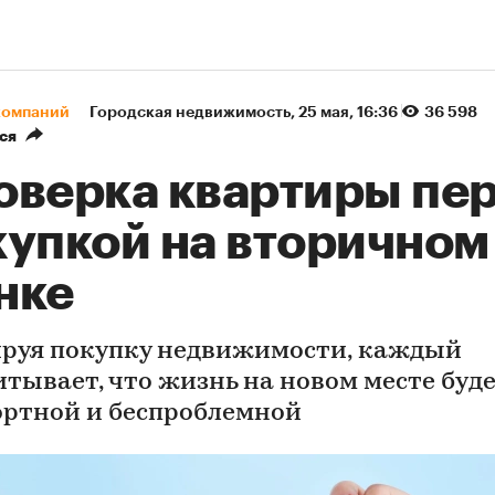
компаний
Городская недвижимость
⁠,
25 мая, 16:36
36 598
ся
оверка квартиры пе
купкой на вторичном
нке
руя покупку недвижимости, каждый
итывает, что жизнь на новом месте буд
ртной и беспроблемной