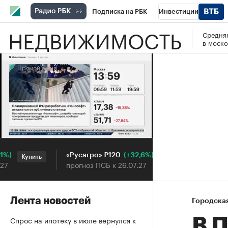
Подписка на РБК
Инвестиции
НЕДВИЖИМОСТЬ
Средняя
РБК Вино
Спорт
Школа управления
в моско
Национальные проекты
Город
Стил
Прямой эфир
Кредитные рейтинги
Франшизы
Га
Проверка контрагентов
Политика
Э
Прямой эфир
(+32,6%)
«Русагро» ₽120
Ozon ₽5
Купить
Купить
прогноз ПСБ к 26.07.27
прогноз 
Лента новостей
Городска
Спрос на ипотеку в июле вернулся к
В П