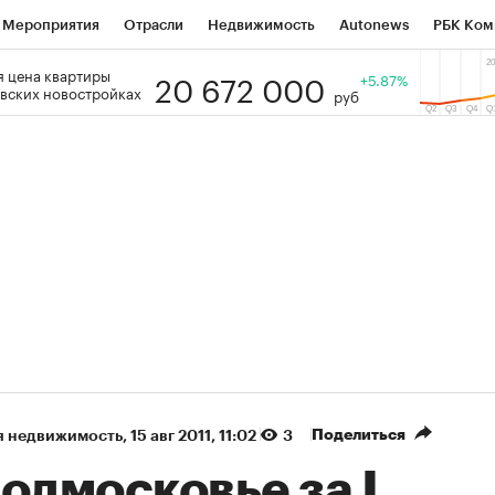
Мероприятия
Отрасли
Недвижимость
Autonews
РБК Ком
20 672 000
 цена квартиры
 РБК
РБК Образование
РБК Курсы
РБК Life
+5.87%
Тренды
Виз
вских новостройках
руб
ь
Крипто
РБК Бизнес-среда
Дискуссионный клуб
Исследо
зета
Спецпроекты СПб
Конференции СПб
Спецпроекты
кономика
Бизнес
Технологии и медиа
Финансы
Рынок на
(+88,84%)
(+32,96%)
 450
АФК «Система» ₽12
Купить
Ку
ПСБ к 29.07.27
прогноз БКС к 15.07.27
Поделиться
я недвижимость
⁠,
15 авг 2011, 11:02
3
одмосковье за I