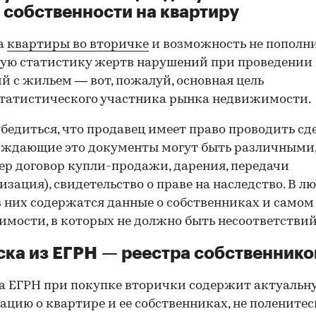
 собственности на квартиру
а
квартиры во вторичке
и возможность не пополн
ую статистику жертв нарушений при проведении
й с жильем — вот, пожалуй, основная цель
татистического участника рынка недвижимости.
00:00
/
00:00
бедиться, что продавец имеет право проводить сд
рждающие это документы могут быть различными
р договор купли-продажи, дарения, передачи
изация), свидетельство о праве на наследство. В л
в них содержатся данные о собственниках и самом
мости, в которых не должно быть несоответствий
ка из ЕГРН — реестра собственнико
 ЕГРН при покупке вторички содержит актуальн
цию о квартире и ее собственниках, не поленитес