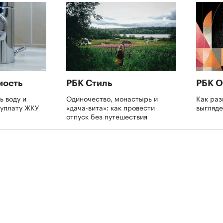
мость
РБК Стиль
РБК О
ь воду и
Одиночество, монастырь и
Как раз
еуплату ЖКУ
«дача-вита»: как провести
выгляде
отпуск без путешествия