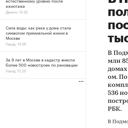
естественному уровню после
ажиотажа
пол
Деньги, 13:32
пос
Сила воды: как река у дома стала
символом премиальной жизни в
тыс
Москве
Город, 13:05
В Подм
За 9 лет в Москве в кадастр внесли
млн 8
более 500 новостроек по реновации
домах 
Город, 12:25
ом. П
компл
536 н
постро
РБК.
В Подмос