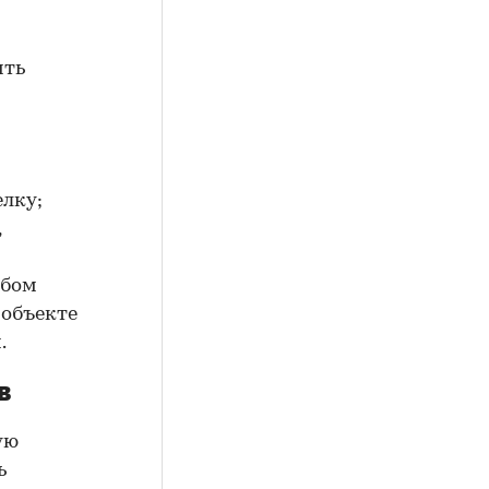
ить
елку;
,
юбом
 объекте
.
в
ую
ь