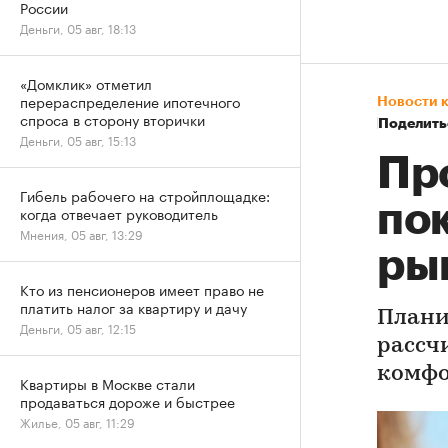
России
Деньги, 05 авг, 18:13
«Домклик» отметил
перераспределение ипотечного
Новости 
спроса в сторону вторички
Поделить
Деньги, 05 авг, 15:13
Пр
Гибель рабочего на стройплощадке:
по
когда отвечает руководитель
Мнения, 05 авг, 13:29
ры
Кто из пенсионеров имеет право не
платить налог за квартиру и дачу
Плани
Деньги, 05 авг, 12:15
рассч
комфо
Квартиры в Москве стали
продаваться дороже и быстрее
Жилье, 05 авг, 11:29