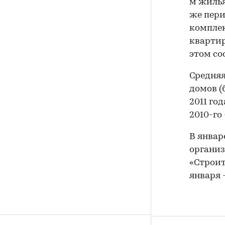
м жилья
же пери
комплек
квартир
этом со
Средняя
домов (
2011 го
2010-го 
В январ
организ
«Строит
января 