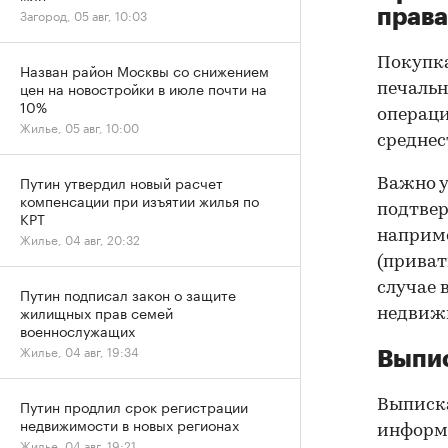
права
Загород, 05 авг, 10:03
Покупк
Назван район Москвы со снижением
цен на новостройки в июле почти на
печальн
10%
операци
Жилье, 05 авг, 10:00
среднес
Путин утвердил новый расчет
Важно у
компенсации при изъятии жилья по
подтве
КРТ
наприме
Жилье, 04 авг, 20:32
(приват
случае 
Путин подписал закон о защите
жилищных прав семей
недвижи
военнослужащих
Жилье, 04 авг, 19:34
Выпис
Путин продлил срок регистрации
Выписка
недвижимости в новых регионах
информа
Жилье, 04 авг, 19:21