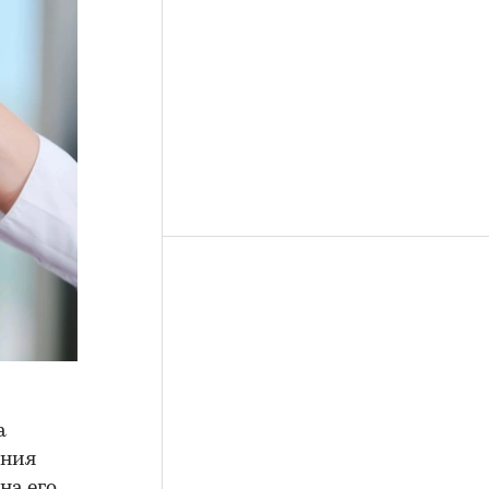
а
ения
на его