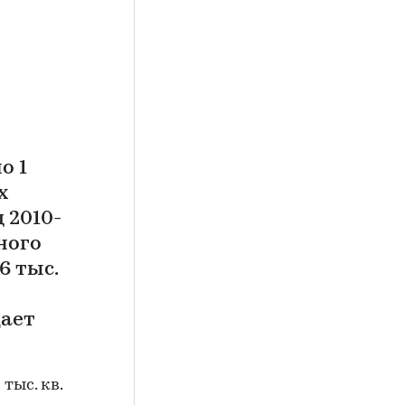
о 1
х
 2010-
ного
6 тыс.
щает
тыс. кв.