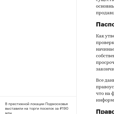
основны
продав
Паспо
Как утв
проверк
начинае
собстве
просроч
закончи
Все дан
правоус
что на 
информа
В престижной локации Подмосковья
выставили на торги поселок за ₽190
Прав
млн