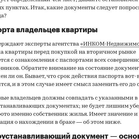
х пунктах. Итак, какие документы следует попрос
ца?
рта владельцев квартиры
ерждают эксперты агентства
«ИНКОМ-Недвижимо
а квартиры перед покупкой на вторичном рынке
тся с ознакомления с паспортами всех совершенн
нников. Обратите внимание на состояние документ
ен ли он. Бывает, что срок действия паспорта вот-
тся, и в этом случае имеет смысл заменить его до 
ные владельцев должны совпадать с указанными в
танавливающих документах; не будет лишним убе
фото именно собственник жилья. Имеет значение и
ция о нахождении в браке — об этом ниже.
оустанавливающий документ — осно