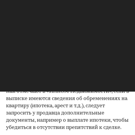
недвижимости, в которых не должно быть
несоответствий.
Выписка из ЕГРН — реестра
собственников
Выписка ЕГРН при покупке вторички содержит
актуальную информацию о квартире и ее
собственниках, не поленитесь сверить ее с
данными из прочих документов.
Несовпадение — повод к более углубленной
проверке.
Как отмечают в «ИНКОМ-Недвижимости», если в
выписке имеются сведения об обременениях на
квартиру (ипотека, арест и т.д.), следует
запросить у продавца дополнительные
документы, например о выплате ипотеки, чтобы
убедиться в отсутствии препятствий к сделке.