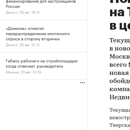
финансирования для застройщиков
России
на
Деньги, 05 авг, 18:13
в 
«Домклик» отметил
перераспределение ипотечного
спроса в сторону вторички
Текущ
Деньги, 05 авг, 15:13
в нов
Москвы
Гибель рабочего на стройплощадке:
всего 
когда отвечает руководитель
Мнения, 05 авг, 13:29
новая
обойде
компа
Недви
Текущая
новостр
Тверская