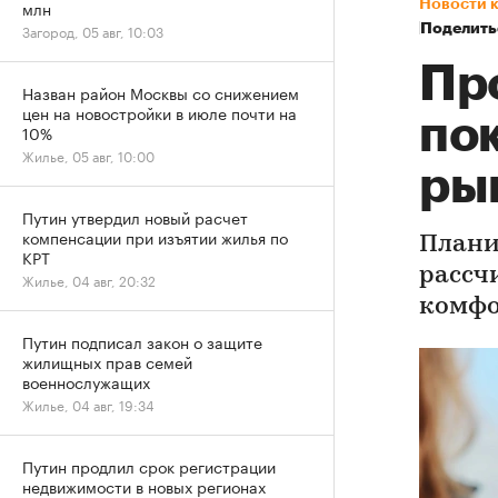
Новости 
млн
Поделить
Загород, 05 авг, 10:03
Пр
Назван район Москвы со снижением
цен на новостройки в июле почти на
по
10%
Жилье, 05 авг, 10:00
ры
Путин утвердил новый расчет
компенсации при изъятии жилья по
Плани
КРТ
рассч
Жилье, 04 авг, 20:32
комфо
Путин подписал закон о защите
жилищных прав семей
военнослужащих
Жилье, 04 авг, 19:34
Путин продлил срок регистрации
недвижимости в новых регионах