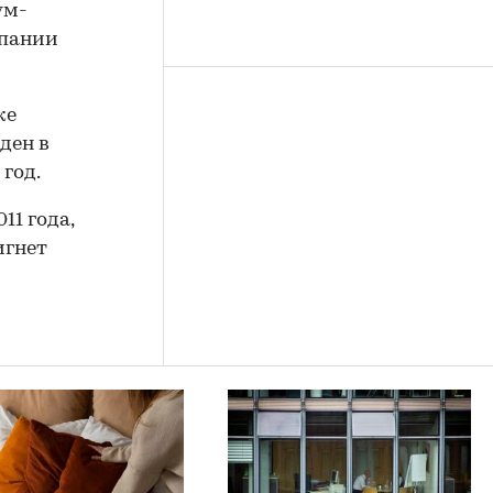
ум-
мпании
же
ден в
 год.
11 года,
игнет