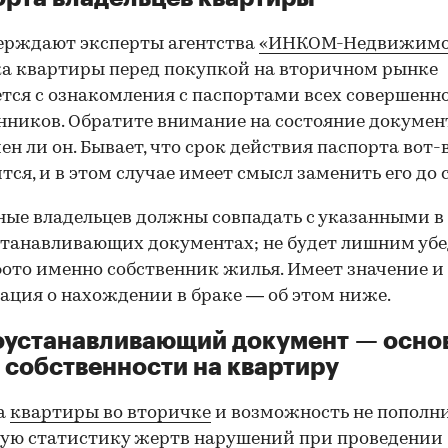
ерждают эксперты агентства
«ИНКОМ-Недвижимо
а квартиры перед покупкой на вторичном рынке
тся с ознакомления с паспортами всех совершенн
нников. Обратите внимание на состояние документ
ен ли он. Бывает, что срок действия паспорта вот-
тся, и в этом случае имеет смысл заменить его до 
ные владельцев должны совпадать с указанными в
танавливающих документах; не будет лишним убе
фото именно собственник жилья. Имеет значение и
ция о нахождении в браке — об этом ниже.
оустанавливающий документ — осно
 собственности на квартиру
а
квартиры во вторичке
и возможность не пополн
ую статистику жертв нарушений при проведении