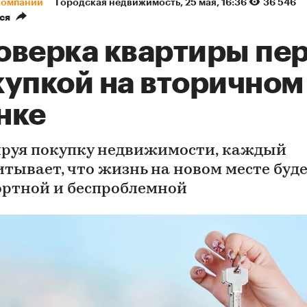
компаний
Городская недвижимость
⁠,
25 мая, 16:36
36 546
ся
оверка квартиры пе
купкой на вторичном
нке
руя покупку недвижимости, каждый
итывает, что жизнь на новом месте буд
ртной и беспроблемной