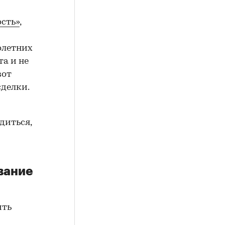
сть»
,
олетних
а и не
вот
сделки.
диться,
вание
ить