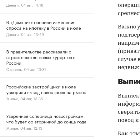
Деньги, 04 авг, 14:18
операци
среднес
В «Домклик» оценили изменения
Важно у
спроса на ипотеку в России в июле
Деньги, 04 авг, 13:49
подтве
наприме
В правительстве рассказали о
(приват
строительстве новых курортов в
случае 
России
недвижи
Отрасль, 04 авг, 13:37
Выпис
Российские застройщики в июле
ускорили вывод новостроек на рынок
Выписка
Жилье, 04 авг, 13:36
информа
сверить
Уверенная соперница новостройкам:
повод к
что будет со вторичкой до конца года
Жилье, 04 авг, 12:13
Как отм