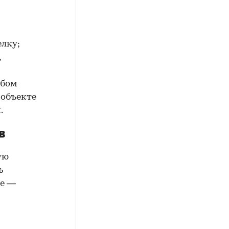
елку;
,
юбом
 объекте
.
в
ую
ь
ие —