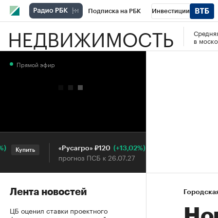
Подписка на РБК
Инвестиции
НЕДВИЖИМОСТЬ
Средняя
РБК Вино
Спорт
Школа управления
в моско
Национальные проекты
Город
Стил
Прямой эфир
Кредитные рейтинги
Франшизы
Га
Проверка контрагентов
Политика
Э
(+13,02%)
«Русагро» ₽120
Ozon ₽5 
Купить
Купить
прогноз ПСБ к 26.07.27
прогноз П
Лента новостей
Городска
ЦБ оценил ставки проектного
Но