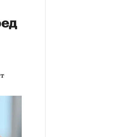
ред
ет