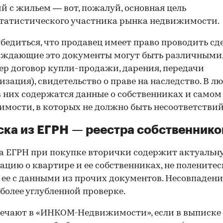
й с жильем — вот, пожалуй, основная цель
татистического участника рынка недвижимости.
00:00
/
00:00
бедиться, что продавец имеет право проводить сд
рждающие это документы могут быть различными
р договор купли-продажи, дарения, передачи
изация), свидетельство о праве на наследство. В л
в них содержатся данные о собственниках и самом
мости, в которых не должно быть несоответствий
ка из ЕГРН — реестра собственнико
 ЕГРН при покупке вторички содержит актуальн
цию о квартире и ее собственниках, не поленитес
 ее с данными из прочих документов. Несовпаден
 более углубленной проверке.
ечают в «ИНКОМ-Недвижимости», если в выписке