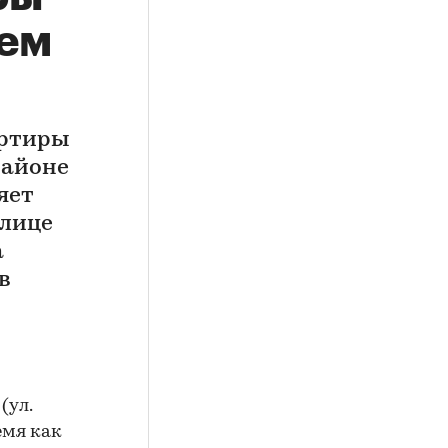
чем
артиры
районе
яет
олице
а
в
(ул.
ремя как