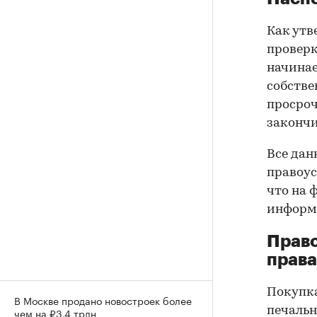
Как утв
проверк
начинае
собстве
просроч
закончи
Все дан
правоус
что на 
информа
Прав
права
Покупк
В Москве продано новостроек более
печальн
чем на ₽3,4 трлн