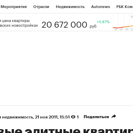
Мероприятия
Отрасли
Недвижимость
Autonews
РБК Ком
20 672 000
 цена квартиры
 РБК
РБК Образование
РБК Курсы
РБК Life
+5.87%
Тренды
Виз
вских новостройках
руб
ь
Крипто
РБК Бизнес-среда
Дискуссионный клуб
Исследо
зета
Спецпроекты СПб
Конференции СПб
Спецпроекты
кономика
Бизнес
Технологии и медиа
Финансы
Рынок на
(+86,01%)
(+28,89%)
450
АФК «Система» ₽12
Купить
Куп
СБ к 29.07.27
прогноз БКС к 15.07.27
Поделиться
я недвижимость
⁠,
21 ноя 2011, 15:51
1
вые элитные кварти