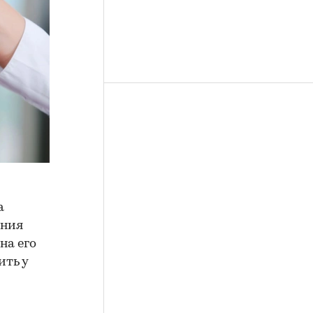
а
ения
на его
ить у