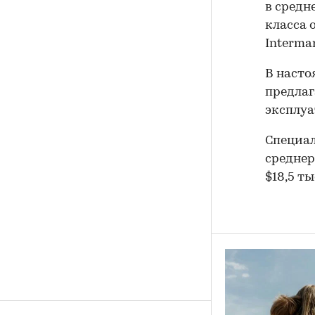
в средн
класса 
Intermar
В насто
предлаг
эксплуа
Специал
среднер
$18,5 ты