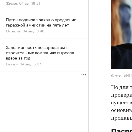
Жилье, 04 авг, 19:21
Путин подписал закон о продлении
гаражной амнистии на пять лет
Отрасль, 04 авг, 18:48
Задолженность по зарплатам в
строительных компаниях выросла
вдвое за год
Деньги, 04 авг, 15:07
Фото: «И
Но для 
проверк
существ
основны
продав
Паспо