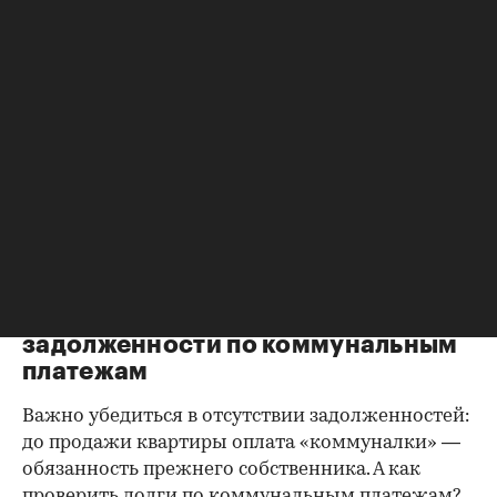
Справка о зарегистрированных
лицах
Идеально, если в жилище никто не
зарегистрирован. Верить на слово не стоит,
попросите продавца документально
подтвердить этот факт. Проверка прописанных в
квартире заключается в получении архивной
выписки из домовой книги — это даст
возможность убедиться, что вы не получите в
нагрузку жильцов, имеющих право пользования.
Справка об отсутствии
задолженности по коммунальным
платежам
Важно убедиться в отсутствии задолженностей:
до продажи квартиры оплата «коммуналки» —
обязанность прежнего собственника. А как
проверить долги по коммунальным платежам?