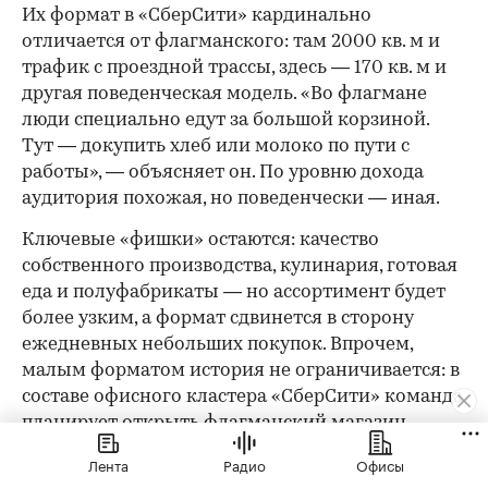
Их формат в «СберСити» кардинально
отличается от флагманского: там 2000 кв. м и
трафик с проездной трассы, здесь — 170 кв. м и
другая поведенческая модель. «Во флагмане
люди специально едут за большой корзиной.
Тут — докупить хлеб или молоко по пути с
работы», — объясняет он. По уровню дохода
аудитория похожая, но поведенчески — иная.
Ключевые «фишки» остаются: качество
собственного производства, кулинария, готовая
еда и полуфабрикаты — но ассортимент будет
более узким, а формат сдвинется в сторону
ежедневных небольших покупок. Впрочем,
малым форматом история не ограничивается: в
составе офисного кластера «СберСити» команда
планирует открыть флагманский магазин
площадью 2000 кв. м.
Лента
Радио
Офисы