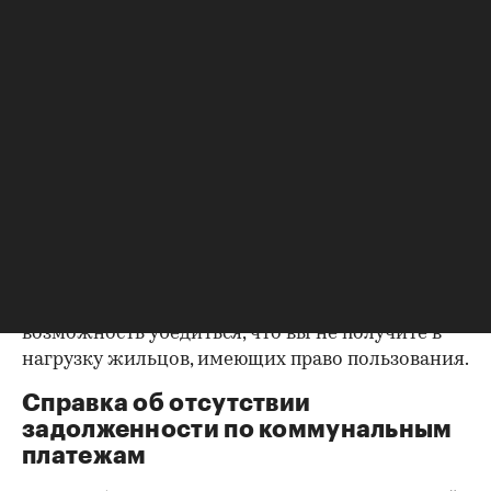
уделить пристальное внимание датам
оформления собственности, заключения и
расторжения брака.
Справка о зарегистрированных
лицах
Идеально, если в жилище никто не
зарегистрирован. Верить на слово не стоит,
попросите продавца документально
подтвердить этот факт. Проверка прописанных в
квартире заключается в получении архивной
выписки из домовой книги — это даст
возможность убедиться, что вы не получите в
нагрузку жильцов, имеющих право пользования.
Справка об отсутствии
задолженности по коммунальным
платежам