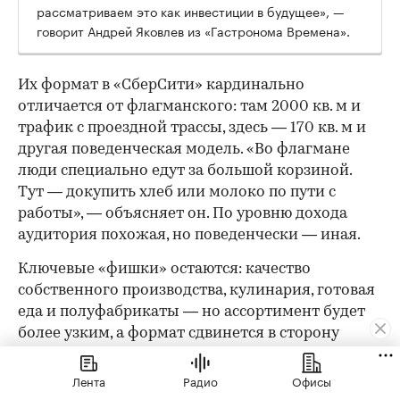
рассматриваем это как инвестиции в будущее», —
говорит Андрей Яковлев из «Гастронома Времена».
Их формат в «СберСити» кардинально
отличается от флагманского: там 2000 кв. м и
трафик с проездной трассы, здесь — 170 кв. м и
другая поведенческая модель. «Во флагмане
люди специально едут за большой корзиной.
Тут — докупить хлеб или молоко по пути с
работы», — объясняет он. По уровню дохода
аудитория похожая, но поведенчески — иная.
Ключевые «фишки» остаются: качество
собственного производства, кулинария, готовая
еда и полуфабрикаты — но ассортимент будет
более узким, а формат сдвинется в сторону
ежедневных небольших покупок. Впрочем,
малым форматом история не ограничивается: в
Лента
Радио
Офисы
составе офисного кластера «СберСити» команда