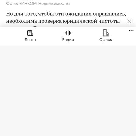
Фото: «ИНКОМ-Недвижимость»
Но для того, чтобы эти ожидания оправдались,
необходима проверка юридической чистоты
квартиры. Для ее проведения существует
определенный чек-лист; давайте остановимся
Лента
Радио
Офисы
на его основных пунктах. Итак, какие
документы следует попросить у продавца?
Паспорта владельцев квартиры
Как утверждают эксперты агентства
«ИНКОМ-
Недвижимость»
, проверка квартиры перед
покупкой на вторичном рынке начинается с
ознакомления с паспортами всех
совершеннолетних собственников. Обратите
внимание на состояние документа и не
просрочен ли он. Бывает, что срок действия
паспорта вот-вот закончится, и в этом случае
имеет смысл заменить его до сделки.