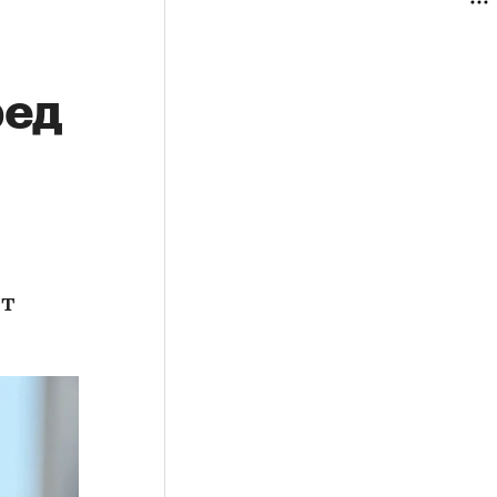
ред
ет