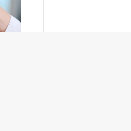
а
ения
на его
ить у