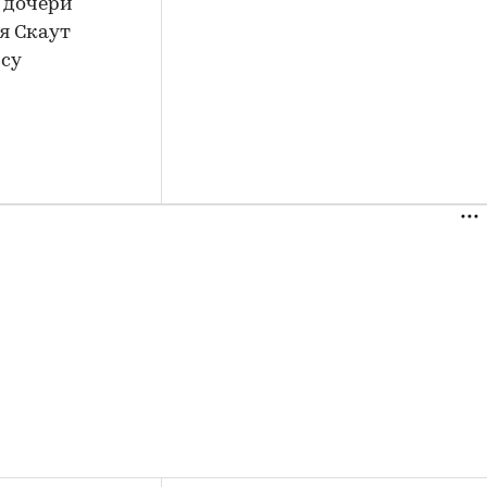
и дочери
яя Скаут
ису