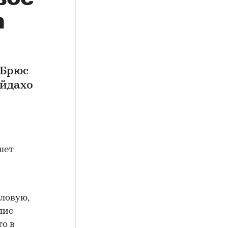
а
 Брюс
Айдахо
шет
оловую,
лис
то в