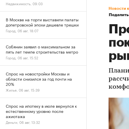
Недвижимость, 09:03
Новости 
Поделить
В Москве на торги выставили палаты
допетровской эпохи дешевле трешки
Пр
Город, 06 авг, 18:07
по
Собянин заявил о максимальном за
пять лет темпе строительства метро
ры
Город, 06 авг, 15:52
Плани
Спрос на новостройки Москвы и
области снизился за год почти на
рассч
20%
комфо
Жилье, 06 авг, 15:39
Спрос на ипотеку в июле вернулся к
естественному уровню после
ажиотажа
Деньги, 06 авг, 13:32