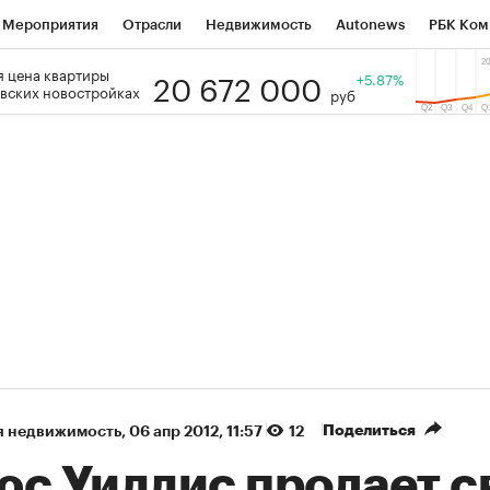
Мероприятия
Отрасли
Недвижимость
Autonews
РБК Ком
20 672 000
 цена квартиры
 РБК
РБК Образование
РБК Курсы
РБК Life
+5.87%
Тренды
Виз
вских новостройках
руб
ь
Крипто
РБК Бизнес-среда
Дискуссионный клуб
Исследо
зета
Спецпроекты СПб
Конференции СПб
Спецпроекты
кономика
Бизнес
Технологии и медиа
Финансы
Рынок на
(+9,89%)
«Северсталь» ₽700
НОВАТЭК ₽1 400
Купить
прогноз КИТ Финанс к 20.07.27
прогноз SberCIB к
Поделиться
я недвижимость
⁠,
06 апр 2012, 11:57
12
юс Уиллис продает с