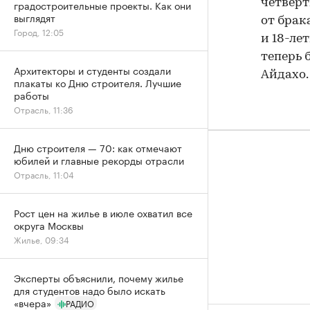
четверт
градостроительные проекты. Как они
выглядят
от брак
Город, 12:05
и 18-ле
теперь 
Архитекторы и студенты создали
Айдахо.
плакаты ко Дню строителя. Лучшие
работы
Отрасль, 11:36
Дню строителя — 70: как отмечают
юбилей и главные рекорды отрасли
Отрасль, 11:04
Рост цен на жилье в июле охватил все
округа Москвы
Жилье, 09:34
Эксперты объяснили, почему жилье
для студентов надо было искать
«вчера»
РАДИО