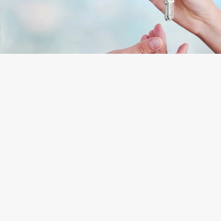
НКОМ-Недвижимость»
того, чтобы эти ожидания оправдались, необходим
а юридической чистоты квартиры. Для ее провед
ует определенный чек-лист; давайте остановимся 
х пунктах. Итак, какие документы следует попрос
ца?