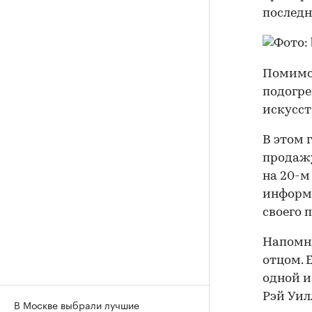
последн
Помимо 
подогре
искусст
В этом 
продажу
на 20-м
информа
своего 
Напомни
отцом. 
одной и
Рэй Уил
В Москве выбрали лучшие