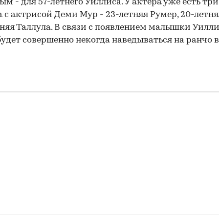
ым - для 57-летнего Уиллиса. У актера уже есть тр
а с актрисой Деми Мур - 23-летняя Румер, 20-летн
тняя Таллула. В связи с появлением малышки Уилл
будет совершенно некогда наведываться на ранчо в