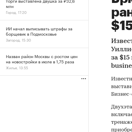
торги выставлена двушка за ₽32,6
млн
ран
Город, 17:20
$1
ИИ начал выписывать штрафы за
борщевик в Подмосковье
Загород, 15:30
Извес
Уилли
Назван район Москвы с ростом цен
за $15
на новостройки в июле в 1,75 раза
busine
Жилье, 13:55
Известн
выстави
Бизнес-
Двухэта
включае
тренаже
приобре