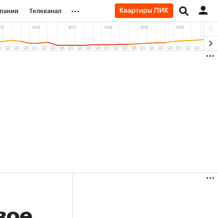
...
пании
Телеканал
ионеры
вания
личной валюты
(+39,4%)
(+31,41%)
«Русагро» ₽120
Купить
Купить
 27.07.27
прогноз ПСБ к 26.07.27
вое