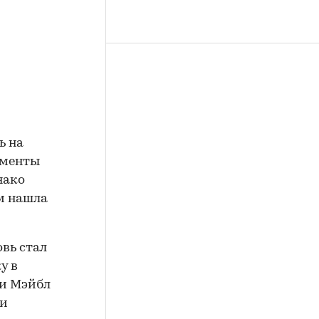
ь на
аменты
нако
м нашла
овь стал
у в
ли Мэйбл
 и