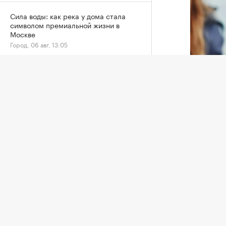
Сила воды: как река у дома стала
символом премиальной жизни в
Москве
Город, 06 авг, 13:05
За 9 лет в Москве в кадастр внесли
более 500 новостроек по реновации
Город, 06 авг, 12:25
Фото: «И
Но для 
проверк
существ
основны
продав