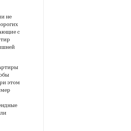
ии не
дорогих
ающие с
ртир
лишней
вартиры
тобы
при этом
змер
рендные
сли