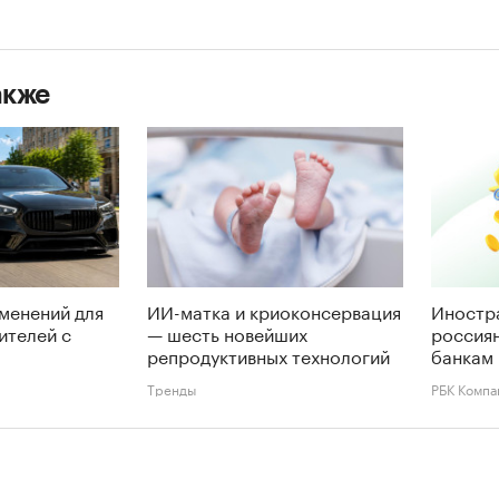
акже
менений для
ИИ-матка и криоконсервация
Иностр
ителей с
— шесть новейших
россиян
репродуктивных технологий
банкам 
Тренды
РБК Компа