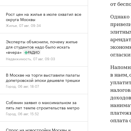
от бесп
Рост цен на жилье в июле охватил все
Однако 
округа Москвы
привели
Жилье, 07 авг, 09:34
элитных
арендат
Эксперты объяснили, почему жилье
для студентов надо было искать
экономк
«вчера»
РАДИО
огласки
Недвижимость, 07 авг, 09:03
Напомни
В Москве на торги выставили палаты
в наем,
допетровской эпохи дешевле трешки
уплатит
Город, 06 авг, 18:07
налогов
доходов
Собянин заявил о максимальном за
нанимат
пять лет темпе строительства метро
Город, 06 авг, 15:52
платежи
оплата 
Спрос на новостройки Москвы и