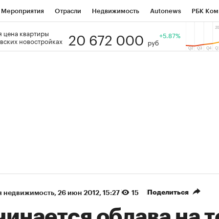
Мероприятия
Отрасли
Недвижимость
Autonews
РБК Ком
20 672 000
 цена квартиры
 РБК
РБК Образование
РБК Курсы
РБК Life
+5.87%
Тренды
Виз
вских новостройках
руб
ь
Крипто
РБК Бизнес-среда
Дискуссионный клуб
Исследо
зета
Спецпроекты СПб
Конференции СПб
Спецпроекты
кономика
Бизнес
Технологии и медиа
Финансы
Рынок на
(+86,17%)
(+31,51%)
 450
АФК «Система» ₽12
Купить
Куп
ПСБ к 29.07.27
прогноз БКС к 15.07.27
Поделиться
я недвижимость
⁠,
26 июн 2012, 15:27
15
инается облава на т