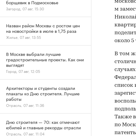
московс
борщевик в Подмосковье
Загород, 07 авг, 15:30
м заме
Николай
Назван район Москвы с ростом цен
квартир
на новостройки в июле в 1,75 раза
поделит
Жилье, 07 авг, 13:55
около 5 
В Москве выбрали лучшие
В том ж
градостроительные проекты. Как они
столичн
выглядят
случаях
Город, 07 авг, 12:05
Федерал
список 
Архитекторы и студенты создали
плакаты ко Дню строителя. Лучшие
зарегис
работы
восполь
Отрасль, 07 авг, 11:36
подполь
Также в
Дню строителя — 70: как отмечают
по Моск
юбилей и главные рекорды отрасли
патенты,
Отрасль, 07 авг, 11:04