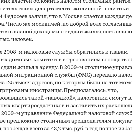
ких властей обложить налогом столичных рантье.
ститель главы департамента жилищной политики
 Федосеев заявил, что в Москве сдается каждая д
а. Число же москвичей, по доброй воле согласивш
ься с казной доходами от сдачи жилья, составляло
тыс. человек.
е 2008-м налоговые службы обратились к главам
ых домовых комитетов с требованием сообщать об
 сдачи жилья в аренду. В 2009-м столичное управл
ьной миграционной службы (ФМС) передало нало
00:00
/
00:00
из 125 тысяч адресов, по которым были на тот мом
трированы иностранцы. Предполагалось, что,
зовавшись такой «наводкой», налоговики смогут 
ных квартиросдатчиков и заставить их раскошели
 2009-м управление Федеральной налоговой служ
ве предложило столичным арендодателям покупа
 пообещав всего за 43,2 тыс. руб. в год полное изб