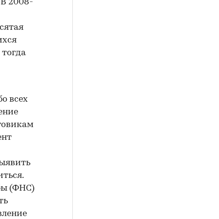
 В 2008-
есятая
ихся
 тогда
о всех
ение
говикам
ент
выявить
ться.
бы (ФНС)
ть
авление