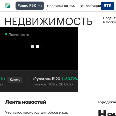
Подписка на РБК
Инвестиции
НЕДВИЖИМОСТЬ
Средняя
РБК Вино
Спорт
Школа управления
в моско
Национальные проекты
Город
Стил
Прямой эфир
Кредитные рейтинги
Франшизы
Га
Проверка контрагентов
Политика
Э
(+30,72%)
«Русагро» ₽120
Ozon ₽5
Купить
Купить
прогноз ПСБ к 26.07.27
прогноз 
Лента новостей
Городска
Что такое клейстер для обоев и как
Нач