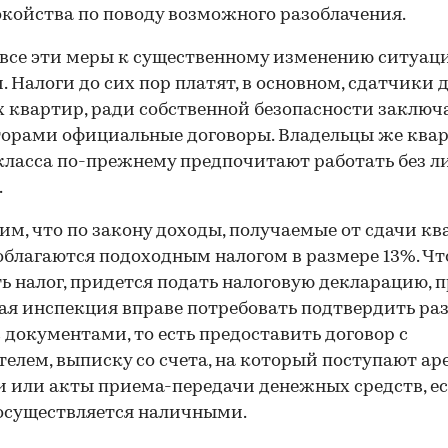
окойства по поводу возможного разоблачения.
все эти меры к существенному изменению ситуац
. Налоги до сих пор платят, в основном, сдатчики 
 квартир, ради собственной безопасности заключ
орами официальные договоры. Владельцы же ква
ласса по-прежнему предпочитают работать без 
.
м, что по закону доходы, получаемые от сдачи к
 облагаются подоходным налогом в размере 13%. Ч
ь налог, придется подать налоговую декларацию, 
ая инспекция вправе потребовать подтвердить ра
 документами, то есть предоставить договор с
елем, выписку со счета, на который поступают а
 или акты приема-передачи денежных средств, е
осуществляется наличными.