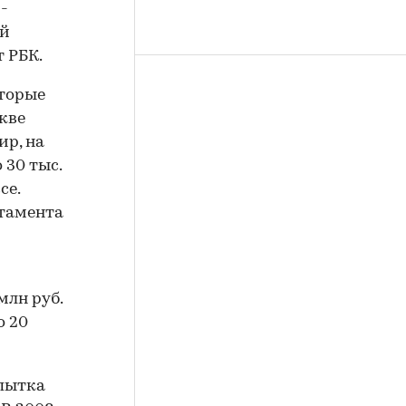
-
ой
 РБК.
оторые
кве
ир, на
 30 тыс.
се.
ртамента
млн руб.
о 20
опытка