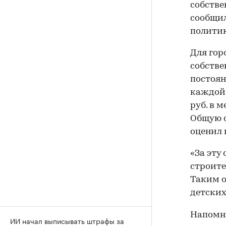
собстве
сообщи
политик
Для гор
собстве
постоян
каждой 
руб. в м
Общую с
оценил в
«За эту
строите
Таким о
детских
Напомни
ИИ начал выписывать штрафы за