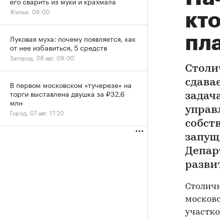
его сварить из муки и крахмала
Жилье, 09:00
кто
пла
Луковая муха: почему появляется, как
от нее избавиться, 5 средств
Загород, 08 авг, 09:00
Столи
сдава
В первом московском «тучерезе» на
торги выставлена двушка за ₽32,6
задач
млн
управ
Город, 07 авг, 17:20
собст
запущ
Депар
разви
Столичн
московс
участк