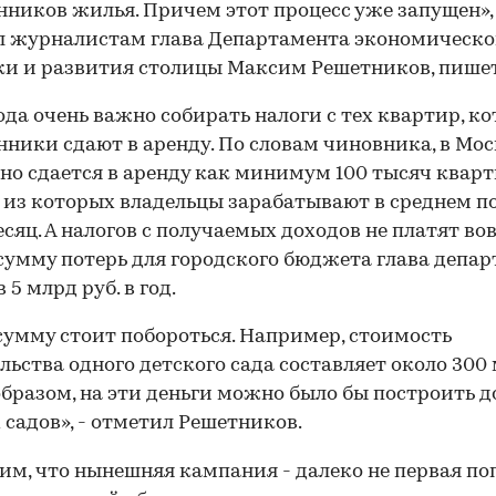
нников жилья. Причем этот процесс уже запущен», 
л журналистам глава Департамента экономическ
и и развития столицы Максим Решетников, пишет
ода очень важно собирать налоги с тех квартир, к
нники сдают в аренду. По словам чиновника, в Мос
но сдается в аренду как минимум 100 тысяч кварт
из которых владельцы зарабатывают в среднем по
есяц. А налогов с получаемых доходов не платят вов
умму потерь для городского бюджета глава депа
 5 млрд руб. в год.
 сумму стоит побороться. Например, стоимость
льства одного детского сада составляет около 300 
бразом, на эти деньги можно было бы построить д
 садов», - отметил Решетников.
м, что нынешняя кампания - далеко не первая п