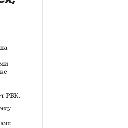
аша
ами
уже
т РБК.
енду
вами