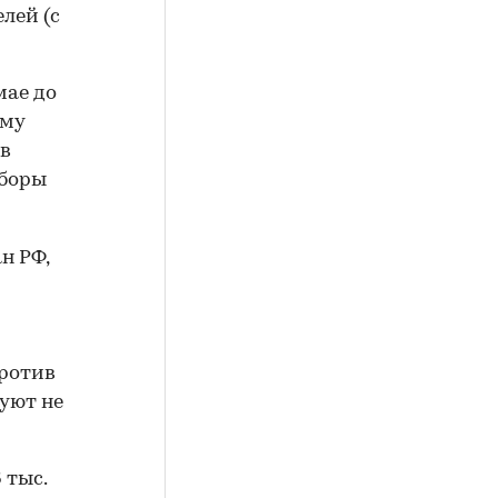
лей (с
мае до
рму
 в
иборы
н РФ,
против
уют не
 тыс.