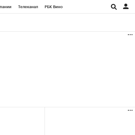
пании
Телеканал
РБК Вино
ациональные проекты
Город
аншизы
Газета
ка
Бизнес