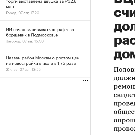
торги выставлена двушка за ₽32,6
млн
счи
Город, 07 авг, 17:20
до
ИИ начал выписывать штрафы за
борщевик в Подмосковье
ра
Загород, 07 авг, 15:30
до
Назван район Москвы с ростом цен
на новостройки в июле в 1,75 раза
Жилье, 07 авг, 13:55
Полов
должн
ремон
свиде
прове
общес
опрош
прово