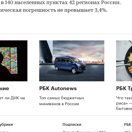
 в 140 населенных пунктах 42 регионах России.
ическая погрешность не превышает 3,4%.
ние
РБК Autonews
РБК Т
ет ли ДНК на
Топ самых бюджетных
Что так
риса» —
минивэнов в России
бытово
убрики
Подписки
РБК
илье
Скрыть баннеры на РБК
iOS