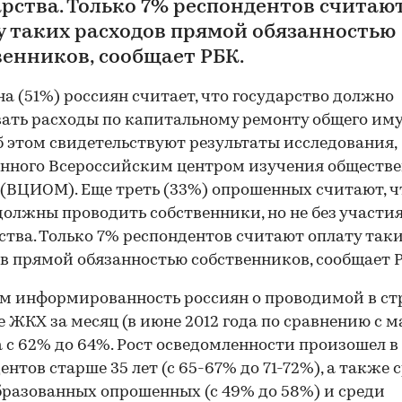
арства. Только 7% респондентов считаю
у таких расходов прямой обязанностью
венников, сообщает РБК.
а (51%) россиян считает, что государство должно
ать расходы по капитальному ремонту общего им
б этом свидетельствуют результаты исследования,
нного Всероссийским центром изучения обществе
(ВЦИОМ). Еще треть (33%) опрошенных считают, ч
должны проводить собственники, но не без участи
ства. Только 7% респондентов считают оплату так
в прямой обязанностью собственников, сообщает 
м информированность россиян о проводимой в ст
 ЖКХ за месяц (в июне 2012 года по сравнению с м
 с 62% до 64%. Рост осведомленности произошел в
ентов старше 35 лет (с 65-67% до 71-72%), а также 
разованных опрошенных (с 49% до 58%) и среди