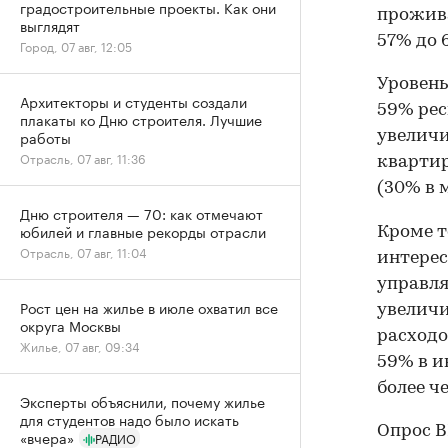
градостроительные проекты. Как они
прожива
выглядят
57% до 
Город, 07 авг, 12:05
Уровень
Архитекторы и студенты создали
59% рес
плакаты ко Дню строителя. Лучшие
работы
увеличи
Отрасль, 07 авг, 11:36
квартир
(30% в м
Дню строителя — 70: как отмечают
юбилей и главные рекорды отрасли
Кроме т
Отрасль, 07 авг, 11:04
интерес
управля
Рост цен на жилье в июле охватил все
увеличи
округа Москвы
расходо
Жилье, 07 авг, 09:34
59% в и
более ч
Эксперты объяснили, почему жилье
для студентов надо было искать
Опрос В
«вчера»
РАДИО