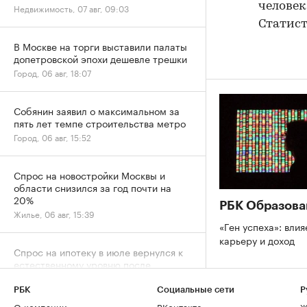
человек
Недвижимость, 07 авг, 09:03
Статист
В Москве на торги выставили палаты
допетровской эпохи дешевле трешки
Город, 06 авг, 18:07
Собянин заявил о максимальном за
пять лет темпе строительства метро
Город, 06 авг, 15:52
Спрос на новостройки Москвы и
области снизился за год почти на
20%
РБК Образова
Жилье, 06 авг, 15:39
«Ген успеха»: влия
карьеру и доход
Спрос на ипотеку в июле вернулся к
естественному уровню после
ажиотажа
Деньги, 06 авг, 13:32
РБК
Социальные сети
Р
О компании
ВКонтакте
Ж