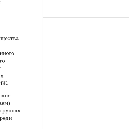
т
ущества
нного
то
я
их
РБК.
ране
аем)
 группах
среди