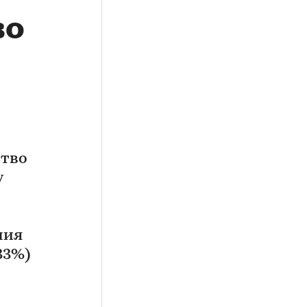
во
ство
у
ния
33%)