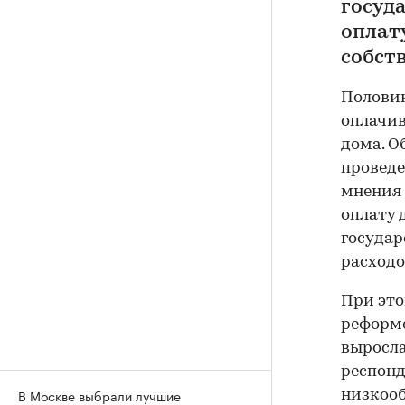
госуд
оплат
собст
Половин
оплачив
дома. О
проведе
мнения 
оплату 
государ
расходо
При это
реформе
выросла
респонд
В Москве выбрали лучшие
низкооб