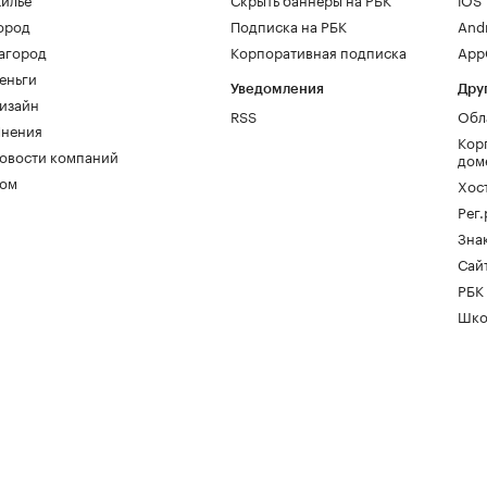
ород
Подписка на РБК
And
агород
Корпоративная подписка
AppG
еньги
Уведомления
Дру
изайн
RSS
Обл
нения
Кор
овости компаний
дом
ом
Хос
Рег
Зна
Сайт
РБК
Шко