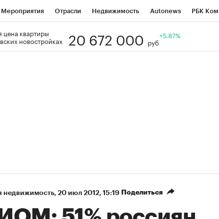
Мероприятия
Отрасли
Недвижимость
Autonews
РБК Ком
20 672 000
 цена квартиры
Образование
РБК Курсы
РБК Life
Тренды
+5.87%
Визионеры
Н
вских новостройках
руб
Дискуссионный клуб
Исследования
Кредитные рейтинги
Фр
Спецпроекты
Проверка контрагентов
Политика
Экономи
к наличной валюты
Поделиться
я недвижимость
⁠,
20 июл 2012, 15:19
ИОМ: 51% россиян