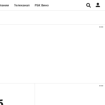
пании
Телеканал
РБК Вино
ациональные проекты
Город
аншизы
Газета
ка
Бизнес
б