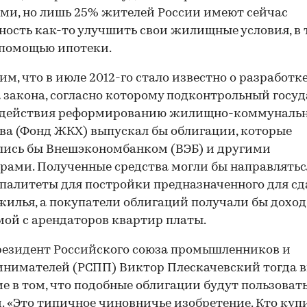
ми, но лишь 25% жителей России имеют сейчас
ость как-то улучшить свои жилищные условия, в 
 помощью ипотеки.
м, что в июле 2012-го стало известно о разработк
 закона, согласно которому подконтрольный госуд
одействия реформированию жилищно-коммунальн
ва (Фонд ЖКХ) выпускал бы облигации, которые
ись бы Внешэкономбанком (ВЭБ) и другими
рами. Полученные средства могли бы направлятьс
алитеты для постройки предназначенного для сд
жилья, а покупатели облигаций получали бы доход
ой с арендаторов квартир платы.
езидент Российского союза промышленников и
нимателей (РСПП) Виктор Плескачевский тогда 
е в том, что подобные облигации будут пользоват
. «Это типичное чиновничье изобретение. Кто куп