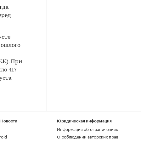
огда
еред
усте
рошлого
К). При
ло 417
густа
 Новости
Юридическая информация
Информация об ограничениях
roid
О соблюдении авторских прав