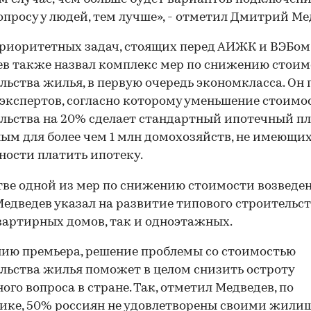
опросу у людей, тем лучше», - отметил Дмитрий Ме
риоритетных задач, стоящих перед АИЖК и ВЭБом
в также назвал комплекс мер по снижению стои
льства жилья, в первую очередь экономкласса. Он
экспертов, согласно которому уменьшение стоимо
льства на 20% сделает стандартный ипотечный п
ым для более чем 1 млн домохозяйств, не имеющих
ости платить ипотеку.
тве одной из мер по снижению стоимости возведе
едведев указал на развитие типового строительст
артирных домов, так и одноэтажных.
ию премьера, решение проблемы со стоимостью
льства жилья поможет в целом снизить остроту
го вопроса в стране. Так, отметил Медведев, по
ике, 50% россиян не удовлетворены своими жил