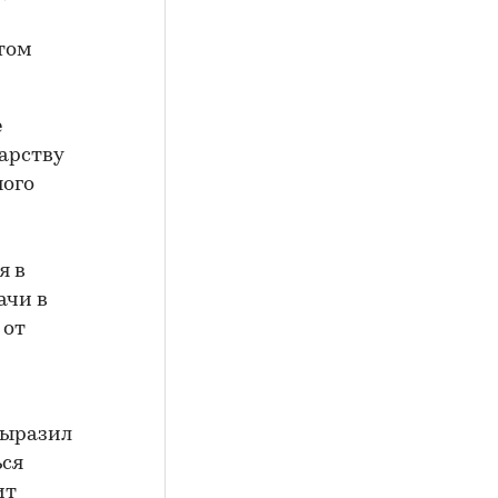
том
е
арству
ого
я в
ачи в
 от
выразил
ься
ит