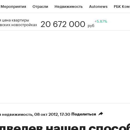
Мероприятия
Отрасли
Недвижимость
Autonews
РБК Ком
20 672 000
 цена квартиры
Образование
РБК Курсы
РБК Life
Тренды
+5.87%
Визионеры
Н
вских новостройках
руб
Дискуссионный клуб
Исследования
Кредитные рейтинги
Фр
Спецпроекты
Проверка контрагентов
Политика
Экономи
к наличной валюты
Поделиться
я недвижимость
⁠,
08 окт 2012, 17:30
дведев нашел спосо