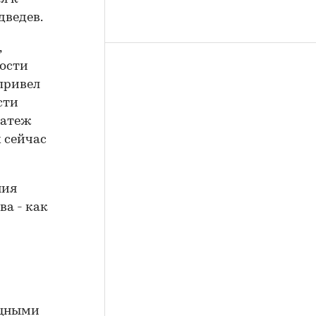
дведев.
,
мости
 привел
сти
латеж
 сейчас
ния
ва - как
ищными