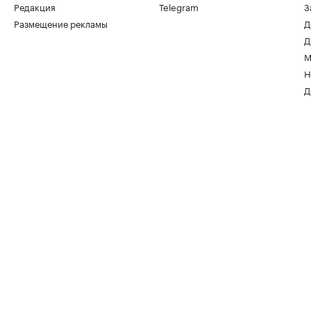
Редакция
Telegram
З
Размещение рекламы
Д
Д
М
Н
Д