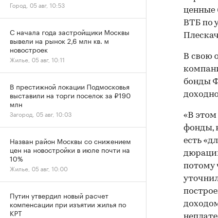
Город, 05 авг, 10:53
ценные 
ВТБ по 
С начала года застройщики Москвы
Плескач
вывели на рынок 2,6 млн кв. м
новостроек
В свою 
Жилье, 05 авг, 10:11
компани
бонды Ф
В престижной локации Подмосковья
выставили на торги поселок за ₽190
доходно
млн
Загород, 05 авг, 10:03
«В этом
фонды, 
Назван район Москвы со снижением
есть «д
цен на новостройки в июле почти на
дюрации
10%
потому 
Жилье, 05 авг, 10:00
уточнил
построе
Путин утвердил новый расчет
компенсации при изъятии жилья по
доходом
КРТ
неплате