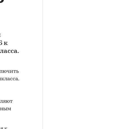
й
Б к
ласса.
ключить
класса.
вляют
нным
я к