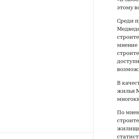
этому в
Среди п
Медведе
строите
мнение 
строите
доступн
возможн
В качес
жилья М
многокв
По мнен
строите
жилищно
статист