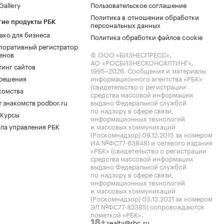
allery
Пользовательское соглашение
Политика в отношении обработки
гие продукты РБК
персональных данных
ако для бизнеса
Политика обработки файлов cookie
поративный регистратор
енов
© ООО «БИЗНЕСПРЕСС»,
АО «РОСБИЗНЕСКОНСАЛТИНГ»,
тинг сайтов
1995–2026
. Сообщения и материалы
.решения
информационного агентства «РБК»
(свидетельство о регистрации
комства
средства массовой информации
 знакомств podbor.ru
выдано Федеральной службой
по надзору в сфере связи,
 Курсы
информационных технологий
ла управления РБК
и массовых коммуникаций
(Роскомнадзор) 09.12.2015 за номером
ИА №ФС77-63848) и сетевого издания
«РБК» (свидетельство о регистрации
средства массовой информации
выдано Федеральной службой
по надзору в сфере связи,
информационных технологий
и массовых коммуникаций
(Роскомнадзор) 03.12.2021 за номером
ЭЛ №ФС77-82385) сопровождаются
пометкой «РБК».
realty@rbc.ru
18+