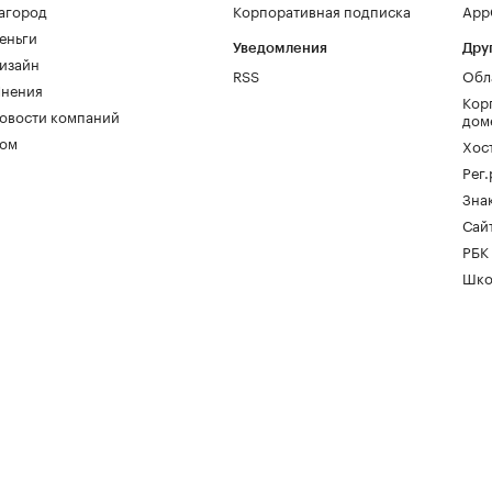
агород
Корпоративная подписка
AppG
еньги
Уведомления
Дру
изайн
RSS
Обл
нения
Кор
овости компаний
дом
ом
Хос
Рег
Зна
Сайт
РБК
Шко