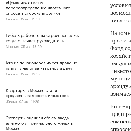
«Домклик» отметил
условия
перераспределение ипотечного
спроса в сторону вторички
возможн
Деньги, 05 авг, 15:13
числе с
Напомни
Гибель рабочего на стройплощадке:
когда отвечает руководитель
проекта
Мнения, 05 авг, 13:29
Фонд с
хозяйст
Кто из пенсионеров имеет право не
выкупал
платить налог за квартиру и дачу
инвесто
Деньги, 05 авг, 12:15
муницип
аренду 
Квартиры в Москве стали
взимаем
продаваться дороже и быстрее
Жилье, 05 авг, 11:29
Вице-пр
предпри
Эксперты оценили объем ввода
элитного и премиального жилья в
сомнени
Москве
спросом