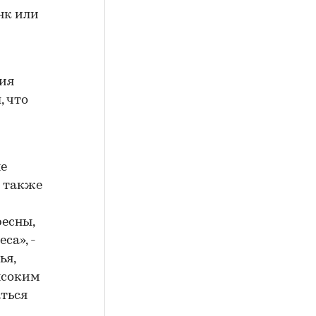
нк или
ния
, что
ые
х также
есны,
са», -
ья,
ысоким
аться