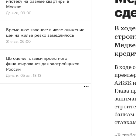
ипотеку на разные квартиры в
Москве
сд
Деньги, 09:00
В ход
Временное явление: в июле снижение
цен на жилье резко замедлилось
строи
Жилье, 06:00
Медве
креди
ЦБ оценил ставки проектного
финансирования для застройщиков
В ходе 
России
Деньги, 05 авг, 18:13
премье
АИЖК и 
Глава п
занима
строите
банкам
ставкам
«В любо