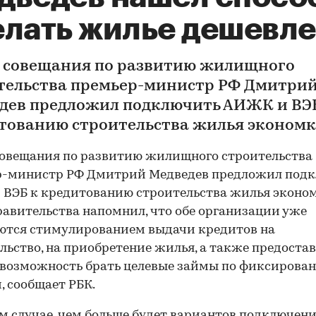
елать жилье дешевле
е совещания по развитию жилищного
тельства премьер-министр РФ Дмитри
дев предложил подключить АИЖК и ВЭ
тованию строительства жилья экономк
совещания по развитию жилищного строительства
р-министр РФ Дмитрий Медведев предложил под
ВЭБ к кредитованию строительства жилья эконом
равительства напомнил, что обе организации уже
ются стимулированием выдачи кредитов на
льство, на приобретение жилья, а также предоста
 возможность брать целевые займы по фиксирова
, сообщает РБК.
м случае, чем больше будет вариантов подключени