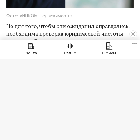
Фото: «ИНКОМ-Недвижимость»
Но для того, чтобы эти ожидания оправдались,
необходима проверка юридической чистоты
квартиры. Для ее проведения существует
определенный чек-лист; давайте остановимся
Лента
Радио
Офисы
на его основных пунктах. Итак, какие
документы следует попросить у продавца?
Паспорта владельцев квартиры
Как утверждают эксперты агентства
«ИНКОМ-
Недвижимость»
, проверка квартиры перед
покупкой на вторичном рынке начинается с
ознакомления с паспортами всех
совершеннолетних собственников. Обратите
внимание на состояние документа и не
просрочен ли он. Бывает, что срок действия