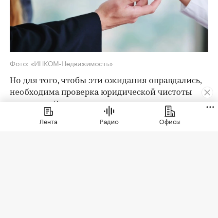
Фото: «ИНКОМ-Недвижимость»
Но для того, чтобы эти ожидания оправдались,
необходима проверка юридической чистоты
квартиры. Для ее проведения существует
определенный чек-лист; давайте остановимся
Лента
Радио
Офисы
на его основных пунктах. Итак, какие
документы следует попросить у продавца?
Паспорта владельцев квартиры
Как утверждают эксперты агентства
«ИНКОМ-
Недвижимость»
, проверка квартиры перед
покупкой на вторичном рынке начинается с
ознакомления с паспортами всех