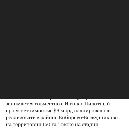
девелопментом бизнесах: производстве
стройматериалов и оказании услуг.
В ближайший год мы точно ничего не будем
покупать и не планируем начинать что-то
строить. Все, что мы планировали запустить, мы
планируем заморозить, заявил 17 сентября на
пресс-конференции председатель совета
директоров Mirax Group Сергей Полонский. По
его словам, если через год ситуация на рынке не
улучшится, корпорация может выйти из ряда
проектов, в частности, по комплексной
застройке территорий в районе Бибирево-
Бескудниково, занимаемых сейчас ЛЭП.
Напомним, этим проектом корпорация
занимается совместно с Интеко. Пилотный
проект стоимостью $6 млрд планировалось
реализовать в районе Бибирево-Бескудниково
на территории 150 га. Также на стадии