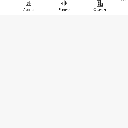
Лента
Радио
Офисы
Фото: singulyarra1 / Depositphotos
В трети крупных городов России больше не
строят новые торговые центры, выяснила
международная брокерская компания Cushman
& Wakefield. В настоящее время ТЦ возводятся в
121 городе с населением свыше 100 тыс. человек,