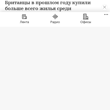
Британцы в прошлом году купили
больше всего жилья среди
иностранцев. Их доля составила 21%
Лента
Радио
Офисы
Фото: Marcos Del Mazo / Zuma / TASS
Цены на недвижимость в некоторых
прибрежных районах Испании обвалятся в