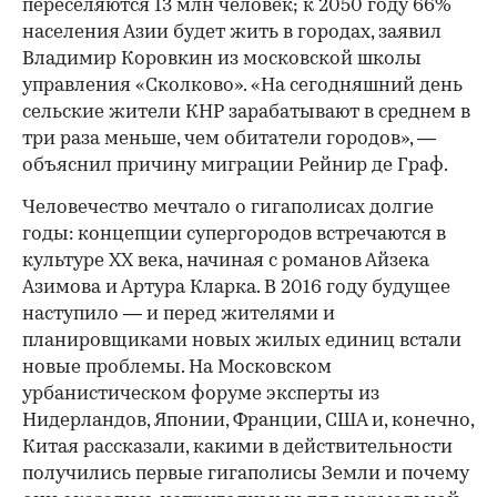
переселяются 13 млн человек; к 2050 году 66%
населения Азии будет жить в городах, заявил
Владимир Коровкин из московской школы
управления «Сколково». «На сегодняшний день
сельские жители КНР зарабатывают в среднем в
три раза меньше, чем обитатели городов», —
объяснил причину миграции Рейнир де Граф.
Человечество мечтало о гигаполисах долгие
годы: концепции супергородов встречаются в
культуре XX века, начиная с романов Айзека
Азимова и Артура Кларка. В 2016 году будущее
наступило — и перед жителями и
планировщиками новых жилых единиц встали
новые проблемы. На Московском
урбанистическом форуме эксперты из
Нидерландов, Японии, Франции, США и, конечно,
Китая рассказали, какими в действительности
получились первые гигаполисы Земли и почему