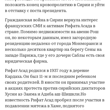
положить конец кровопролитию в Сирии и уйти
в отставку с поста президента.
Гражданская война в Сирии вернула интерес
французских СМИ к активам Рифата Асада в
стране. Помимо недвижимости на авеню Рош
он, по некоторым данным, имел загородную
резиденцию недалеко от города Монморанси и
несколько десятков квартир на берегу Сены на
западе Парижа, где у его дочери Саблы есть своя
юридическая фирма.
Рифат Асад родился в 1937 году в деревне
Кардаха. Он был 11-м и последним ребенком
своих родителей. В юности он принимал участие
в акциях протеста против сирийских диктаторов
Хусни аз-Заима и Адиба аш-Шишкли.Но
известность Рифат Асад пробрел после участия в
подавлении мятежа в Хаме, поднятого