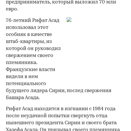
предприниматель, который выложил 70 млн
евро.
76-летний Рифат Асад
использовал этот
особняк в качестве
штаб-квартиры, из
которой он руководил
свержением своего
племянника.
Французские власти
видели в нем
00:00
/
00:00
потенциального
будущего лидера Сирии, послед свержения
Башара Асада.
Рифат Асад находится в изгнании с 1984 года
после неудачной попытки свергнуть отца
нынешнего президента Сирии и своего брата
Хазефа Асада. Он призывал своего племянника