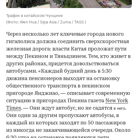
Трафик в китайском Чунцине
(Фото: Wen Hua / Sipa Asia / Zuma / TASS )
Через несколько лет ключевые города нового
гигаполиса должна соединить сверхскоростная
железная дорога: власти Китая проложат пути
между Пекином и Тяньцзинем. Тем, кто живет в
других районах, придется довольствоваться
автобусами. «Каждый будний день в 5:30
дюжина пенсионеров выходят на остановку
общественного транспорта в пекинском
пригороде Янджиао, — описывает современную
ситуацию в пригородах Пекина газета
New York
Times
. — Они ждут автобус, но не садятся
.
в него
Они один за другим пропускают автобусы, в
каждый из которых заходят по 50 пассажиров
из никогда не заканчивающейся очереди. Около
6:30 утра на остановке появляются дети