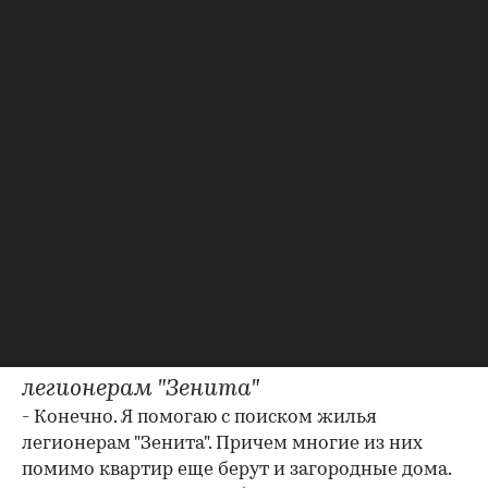
большими связями со строительными
компаниями, частными инвесторами и
крупными представителями розничного
бизнеса, которым помогаю в поисках
коммерческих помещений. Поэтому, учитывая
весь свой опыт и возможности, я решил
предоставлять риэлторские услуги всем
желающим. Фактически я занимаюсь
недвижимостью более 10 лет.
- Ваши спортивные коллеги уже
воспользовались вашими услугами как
риэлтора?
Я помогаю с поиском жилья
легионерам "Зенита"
- Конечно. Я помогаю с поиском жилья
легионерам "Зенита". Причем многие из них
помимо квартир еще берут и загородные дома.