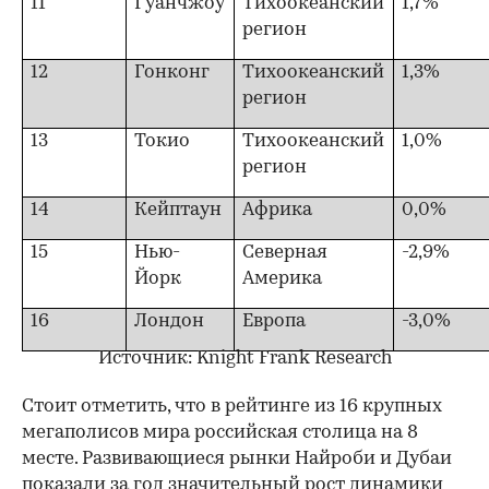
11
Гуанчжоу
Тихоокеанский
1,7%
регион
12
Гонконг
Тихоокеанский
1,3%
регион
13
Токио
Тихоокеанский
1,0%
регион
14
Кейптаун
Африка
0,0%
15
Нью-
Северная
-2,9%
Йорк
Америка
16
Лондон
Европа
-3,0%
Источник: Knight Frank Research
Стоит отметить, что в рейтинге из 16 крупных
мегаполисов мира российская столица на 8
месте. Развивающиеся рынки Найроби и Дубаи
показали за год значительный рост динамики