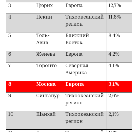
3
Цюрих
Европа
12,7%
4
Пекин
Тихоокеанский
11,8%
регион
5
Тель-
Ближний
8,4%
Авив
Восток
6
Женева
Европа
4,2%
7
Торонто
Северная
4,1%
Америка
8
Москва
Европа
3,1%
9
Сингапур
Тихоокеанский
2,6%
регион
10
Шанхай
Тихоокеанский
2,1%
регион