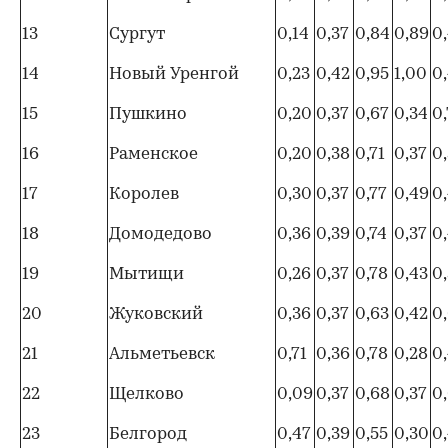
13
Сургут
0,14
0,37
0,84
0,89
0,
14
Новый Уренгой
0,23
0,42
0,95
1,00
0
15
Пушкино
0,20
0,37
0,67
0,34
0,
16
Раменское
0,20
0,38
0,71
0,37
0
17
Королев
0,30
0,37
0,77
0,49
0
18
Домодедово
0,36
0,39
0,74
0,37
0
19
Мытищи
0,26
0,37
0,78
0,43
0
20
Жуковский
0,36
0,37
0,63
0,42
0,
21
Альметьевск
0,71
0,36
0,78
0,28
0,
22
Щелково
0,09
0,37
0,68
0,37
0
23
Белгород
0,47
0,39
0,55
0,30
0