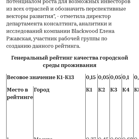
потенциалом роста для возможных инвесторов
из всех отраслей и обозначить перспективные
векторы развития", - отметила директор
департамента консалтинга, аналитики и
исследований компании Blackwood Елена
Ржавская, участник рабочей группы по
созданию данного рейтинга.
Генеральный рейтинг качества городской
среды проживания
Весовое значение К1-К13
0,15
0,05
0,05
0,1
0,
Место в
Город
К1
К2
К3
К4
К
рейтинге