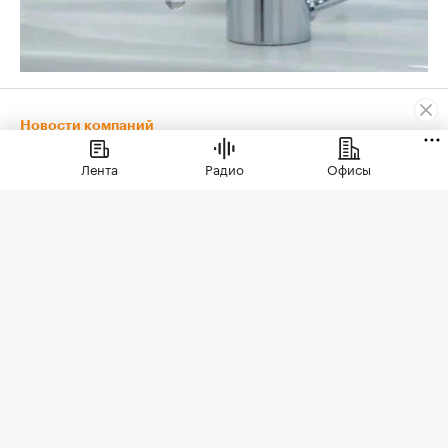
Новости компаний
Новости компаний
⁠,
03 июл, 12:45
802
Лента
Радио
Офисы
Запрос на тишину: ЭСТА в
Сочи как новый стандарт
премиальной
недвижимости