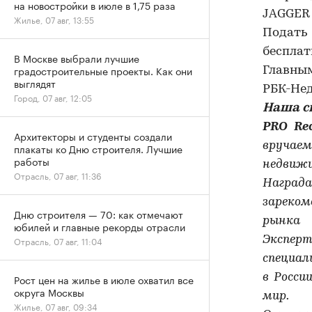
на новостройки в июле в 1,75 раза
JAGGER
Жилье, 07 авг, 13:55
Подать
бесплат
В Москве выбрали лучшие
градостроительные проекты. Как они
Главны
выглядят
РБК-Не
Город, 07 авг, 12:05
Наша с
PRO Re
Архитекторы и студенты создали
вручае
плакаты ко Дню строителя. Лучшие
работы
недвижи
Отрасль, 07 авг, 11:36
Награда
зареком
Дню строителя — 70: как отмечают
рынка
юбилей и главные рекорды отрасли
Экспе
Отрасль, 07 авг, 11:04
специал
в Росси
Рост цен на жилье в июле охватил все
округа Москвы
мир.
Жилье, 07 авг, 09:34