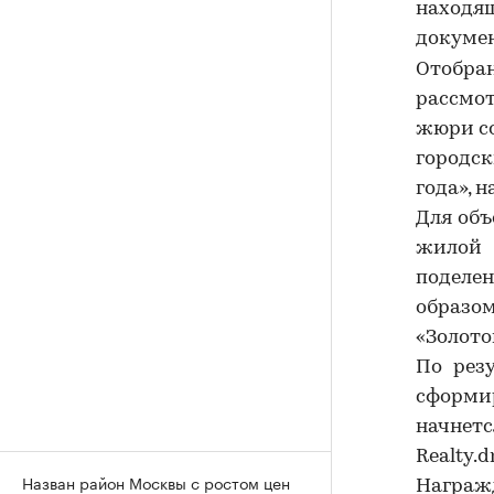
находящ
докумен
Отобра
рассмо
жюри со
городс
года», 
Для объ
жилой 
поделе
образо
«Золото
По рез
сформи
начнет
Realty.d
Назван район Москвы с ростом цен
Награж