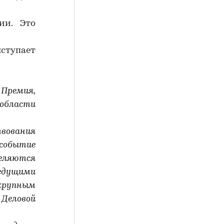
ии. Это
ступает
Премия,
области
твования
 событие
ляются
дущими
 крупным
 Деловой