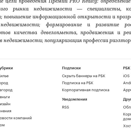
е цели проведения Премии PRO Realty: определение
ского рынка недвижимости — специалисты, ко
; повышение информационной открытости и проз
недвижимости; формирование и развитие рос
ртов качества девелопмента, продвижения и реа
в недвижимости; популяризация профессии риэлтор
убрики
Подписки
РБК
илье
Скрыть баннеры на РБК
iOS
ород
Подписка на РБК
And
агород
Корпоративная подписка
AppG
еньги
Уведомления
Дру
изайн
RSS
Обл
нения
Кор
овости компаний
дом
ом
Хос