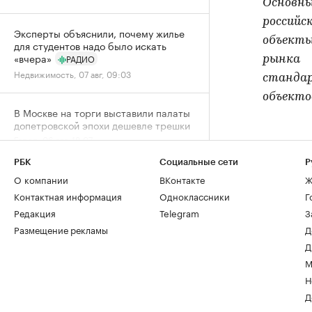
Основны
россий
Эксперты объяснили, почему жилье
объекты
для студентов надо было искать
«вчера»
РАДИО
рынка 
Недвижимость, 07 авг, 09:03
станда
объекто
В Москве на торги выставили палаты
допетровской эпохи дешевле трешки
Город, 06 авг, 18:07
РБК
Социальные сети
Р
Собянин заявил о максимальном за
О компании
ВКонтакте
Ж
пять лет темпе строительства метро
Контактная информация
Одноклассники
Г
Город, 06 авг, 15:52
Редакция
Telegram
З
Размещение рекламы
Д
Спрос на новостройки Москвы и
Д
области снизился за год почти на
М
20%
Н
Жилье, 06 авг, 15:39
Д