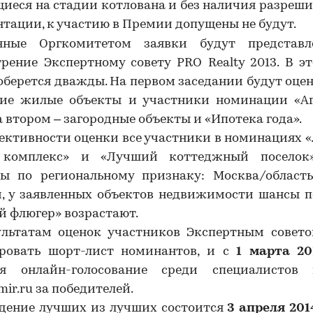
иеся на стадии котлована и без наличия разреш
тации, к участию в Премии допущены не будут.
нные Оргкомитетом заявки будут представ
трение Экспертному совету
PRO
Realty
2013. В э
берется дважды. На первом заседании будут оце
кие жилые объекты и участники номинации «Аг
на втором – загородные объекты и «Ипотека года».
ективности оценки все участники в номинациях
комплекс» и «Лучший коттеджный поселок
ны по региональному признаку: Москва/область
м, у заявленных объектов недвижимости шансы п
й флюгер» возрастают.
ультатам оценок участников Экспертным совето
ровать шорт-лист номинантов, и с
1 марта 20
ся онлайн-голосование среди специалистов 
mir.ru
за победителей.
дение лучших из лучших состоится
3 апреля 201