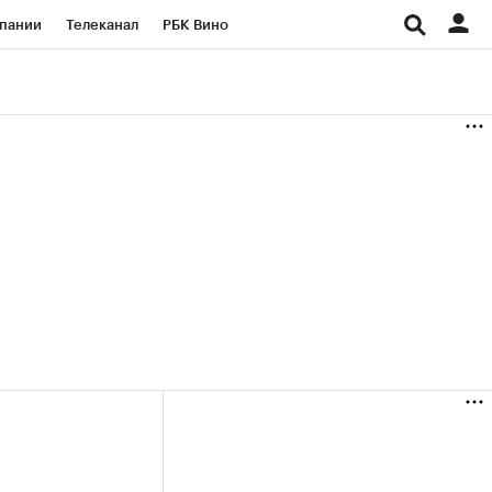
пании
Телеканал
РБК Вино
ациональные проекты
Город
аншизы
Газета
ка
Бизнес