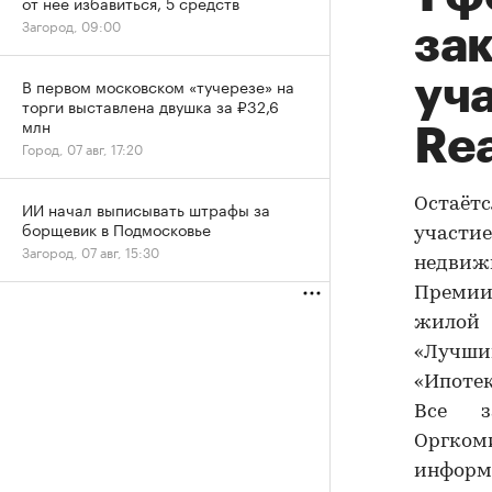
от нее избавиться, 5 средств
Загород, 09:00
зак
уч
В первом московском «тучерезе» на
торги выставлена двушка за ₽32,6
млн
Re
Город, 07 авг, 17:20
Остаётс
ИИ начал выписывать штрафы за
борщевик в Подмосковье
учас
Загород, 07 авг, 15:30
недвиж
Премии
жилой 
«Лучши
«Ипотек
Все з
Оргком
информ