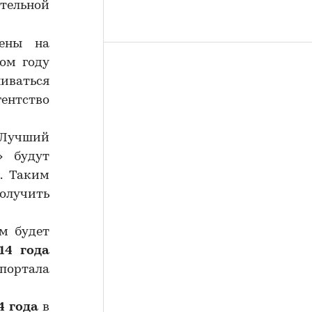
ительной
лены на
том году
ниваться
ентство
 «Лучший
» будут
. Таким
олучить
м будет
14
года
портала
4 года
в