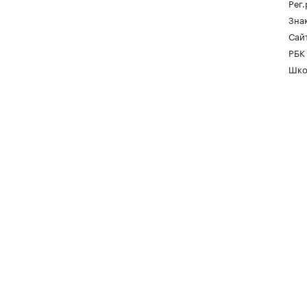
Рег
Зна
Сайт
РБК
Шко