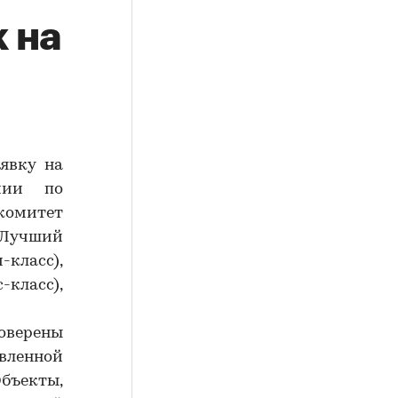
 на
аявку на
мии по
гкомитет
«Лучший
класс),
класс),
верены
вленной
бъекты,