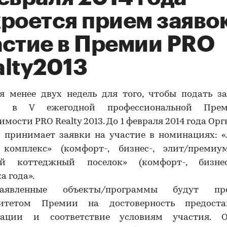
роется прием заявок
астие в Премии PRO
alty2013
я менее двух недель для того, чтобы подать з
тие в
V
ежегодной профессиональной Пре
имости
PRO
Realty
2013. До 1 февраля 2014 года Ор
 принимает заявки на участие в номинациях: 
комплекс» (комфорт-, бизнес-, элит/премиум-
й коттеджный поселок» (комфорт-, бизнес-
а года».
аявленные объекты/программы будут про
итетом Премии на достоверность предоста
ации и соответствие условиям участия. О