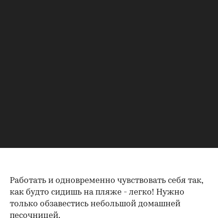
21
Местом для огня может стать и кофейный
столик на колесиках.
22
Изголовье кровати не будет казаться скучным,
если превратить его в аквариум.
23
Работать и одновременно чувствовать себя так,
как будто сидишь на пляже - легко! Нужно
только обзавестись небольшой домашней
песочницей.