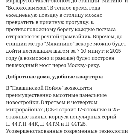
маршрутов такси-эконом до станций "Митино" и
"Волоколамская". В тёплое время года
ежедневную поездку в столицу можно
превратить в приятную прогулку: к
противоположному берегу каждые полчаса
отправляется речной трамвайчик. Впрочем, до
станции метро "Мякинино" вскоре можно будет
дойти неспешным шагом за 7-10 минут: к 2015
году (а возможно и раньше) будет построен
пешеходный мост через Москву-реку.
Добротные дома, удобные квартиры
В "Павшинской Пойме" возводятся
преимущественно высотные панельные
новостройки. В третьем и четвертом
микрорайонах ДСК-1 строит 17-этажные и 25-
этажные жилые корпуса популярных серий
П-44Т, П-44К, П-44ТМ и П-44Т25.
Усовершенствованные современные технологии