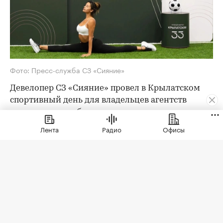
Фото: Пресс-служба СЗ «Сияние»
Девелопер СЗ «Сияние» провел в Крылатском
спортивный день для владельцев агентств
недвижимости, брокеров премиального
сегмента, блогеров и лидеров мнений отрасли.
Лента
Радио
Офисы
Мероприятие состоялось в Paris Saint-Germain
Academy Russia у Гребного канала и собрало 50
гостей.
Sport Wellness Day стал продолжением серии
встреч, через которые девелопер знакомит
профессиональное сообщество не только с
проектом «Крылатская 33», но и с образом