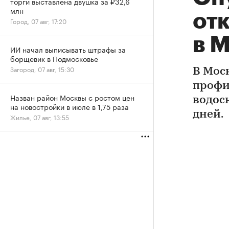
торги выставлена двушка за ₽32,6
млн
от
Город, 07 авг, 17:20
в 
ИИ начал выписывать штрафы за
борщевик в Подмосковье
Загород, 07 авг, 15:30
В Мос
профи
Назван район Москвы с ростом цен
водосн
на новостройки в июле в 1,75 раза
дней.
Жилье, 07 авг, 13:55