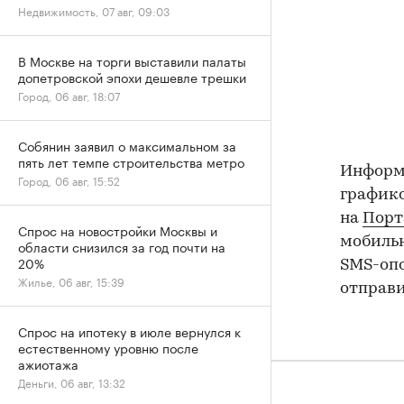
Недвижимость, 07 авг, 09:03
В Москве на торги выставили палаты
допетровской эпохи дешевле трешки
Город, 06 авг, 18:07
Собянин заявил о максимальном за
пять лет темпе строительства метро
Информ
Город, 06 авг, 15:52
график
на
Порт
Спрос на новостройки Москвы и
мобильн
области снизился за год почти на
20%
SMS-опо
Жилье, 06 авг, 15:39
отправи
Спрос на ипотеку в июле вернулся к
естественному уровню после
ажиотажа
Деньги, 06 авг, 13:32