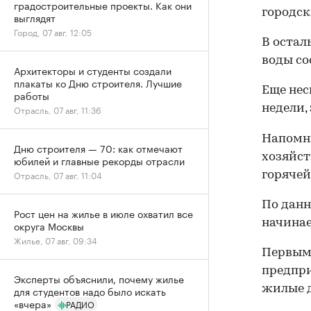
градостроительные проекты. Как они
городск
выглядят
Город, 07 авг, 12:05
В остал
воды со
Архитекторы и студенты создали
плакаты ко Дню строителя. Лучшие
Еще нес
работы
недели, 
Отрасль, 07 авг, 11:36
Напомни
Дню строителя — 70: как отмечают
хозяйст
юбилей и главные рекорды отрасли
Отрасль, 07 авг, 11:04
горячей
По данн
Рост цен на жилье в июле охватил все
начинае
округа Москвы
Жилье, 07 авг, 09:34
Первыми
предпри
Эксперты объяснили, почему жилье
жилые 
для студентов надо было искать
«вчера»
РАДИО