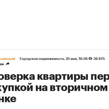
компаний
Городская недвижимость
⁠,
25 мая, 16:36
36 875
ся
оверка квартиры пе
купкой на вторичном
нке