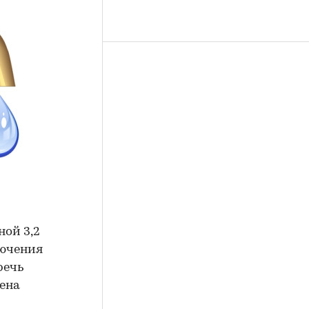
ной 3,2
лючения
речь
дена