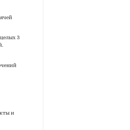
рячей
 целых 3
й.
лючений
екты и