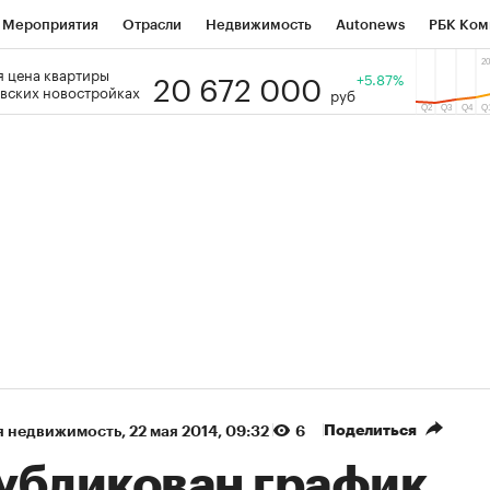
Мероприятия
Отрасли
Недвижимость
Autonews
РБК Ком
20 672 000
 цена квартиры
 РБК
РБК Образование
РБК Курсы
РБК Life
+5.87%
Тренды
Виз
вских новостройках
руб
ь
Крипто
РБК Бизнес-среда
Дискуссионный клуб
Исследо
зета
Спецпроекты СПб
Конференции СПб
Спецпроекты
кономика
Бизнес
Технологии и медиа
Финансы
Рынок на
(+90,76%)
(+34,79%)
₽5 450
АФК «Система» ₽12
Купить
оз ПСБ к 29.07.27
прогноз БКС к 15.07.27
Поделиться
я недвижимость
⁠,
22 мая 2014, 09:32
6
убликован график