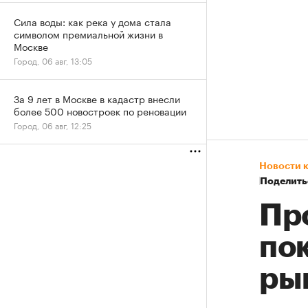
Сила воды: как река у дома стала
символом премиальной жизни в
Москве
Город, 06 авг, 13:05
За 9 лет в Москве в кадастр внесли
более 500 новостроек по реновации
Город, 06 авг, 12:25
Новости 
Поделить
Пр
по
ры