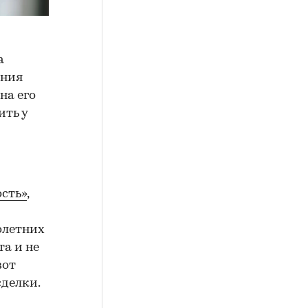
а
ения
на его
ить у
сть»
,
олетних
а и не
вот
сделки.