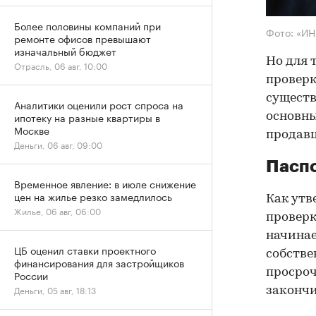
Более половины компаний при
Фото: «И
ремонте офисов превышают
изначальный бюджет
Но для 
Отрасль, 06 авг, 10:00
проверк
существ
Аналитики оценили рост спроса на
ипотеку на разные квартиры в
основны
Москве
продав
Деньги, 06 авг, 09:00
Паспо
Временное явление: в июле снижение
цен на жилье резко замедлилось
Как утв
Жилье, 06 авг, 06:00
проверк
начинае
ЦБ оценил ставки проектного
собстве
финансирования для застройщиков
просроч
России
Деньги, 05 авг, 18:13
закончи