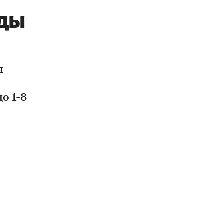
оды
я
о 1-8