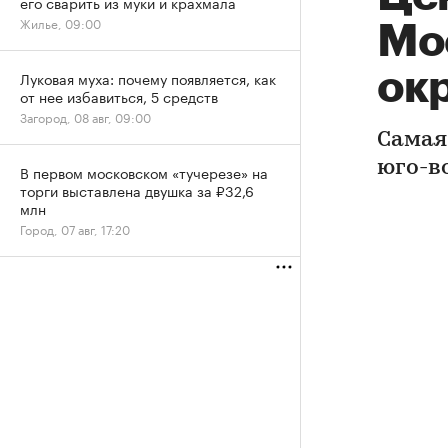
его сварить из муки и крахмала
Жилье, 09:00
Мо
ок
Луковая муха: почему появляется, как
от нее избавиться, 5 средств
Загород, 08 авг, 09:00
Самая
юго-в
В первом московском «тучерезе» на
торги выставлена двушка за ₽32,6
млн
Город, 07 авг, 17:20