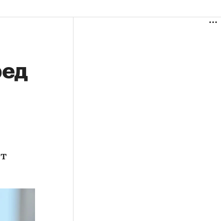
ред
ет