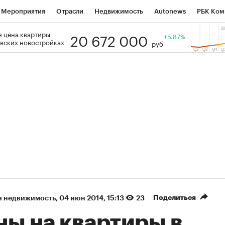
Мероприятия
Отрасли
Недвижимость
Autonews
РБК Ком
20 672 000
 цена квартиры
 РБК
РБК Образование
РБК Курсы
РБК Life
+5.87%
Тренды
Виз
вских новостройках
руб
ь
Крипто
РБК Бизнес-среда
Дискуссионный клуб
Исследо
зета
Спецпроекты СПб
Конференции СПб
Спецпроекты
кономика
Бизнес
Технологии и медиа
Финансы
Рынок на
(+86,1%)
(+31,28%)
5 450
АФК «Система» ₽12
Купить
Ку
ПСБ к 29.07.27
прогноз БКС к 15.07.27
Поделиться
я недвижимость
⁠,
04 июн 2014, 15:13
23
ны на квартиры в