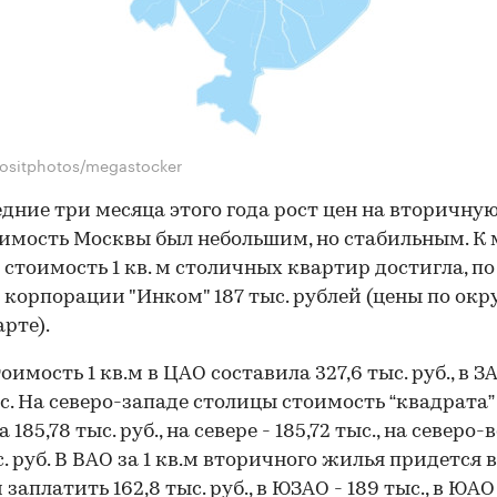
ositphotos/megastocker
едние три месяца этого года рост цен на вторичну
мость Москвы был небольшим, но стабильным. К
 стоимость 1 кв. м столичных квартир достигла, по
корпорации "Инком" 187 тыс. рублей (цены по окр
арте).
оимость 1 кв.м в ЦАО составила 327,6 тыс. руб., в З
ыс. На северо-западе столицы стоимость “квадрата”
 185,78 тыс. руб., на севере - 185,72 тыс., на северо-
с. руб. В ВАО за 1 кв.м вторичного жилья придется в
заплатить 162,8 тыс. руб., в ЮЗАО - 189 тыс., в ЮАО 