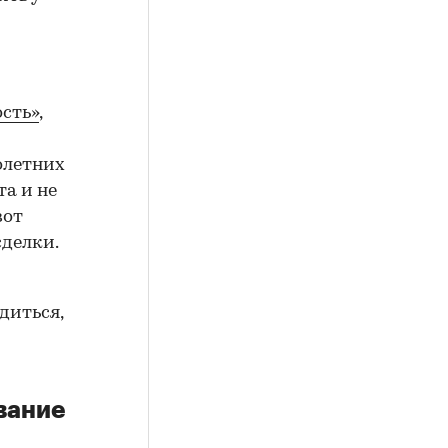
сть»
,
олетних
а и не
вот
сделки.
диться,
вание