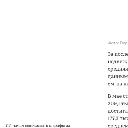
Фото: Dep
За посл
недвижи
средняя
данным 
см. на к
В мае ст
209,1 т
достигла
177,3 ты
ИИ начал выписывать штрафы за
среднем 