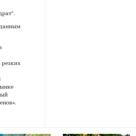
драт”.
в
 резких
и
рынке
ный
енов».