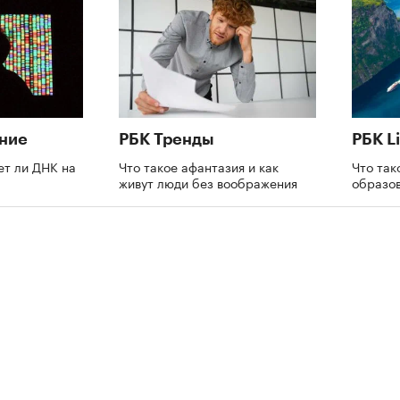
ние
РБК Тренды
РБК Li
ет ли ДНК на
Что такое афантазия и как
Что так
живут люди без воображения
образов