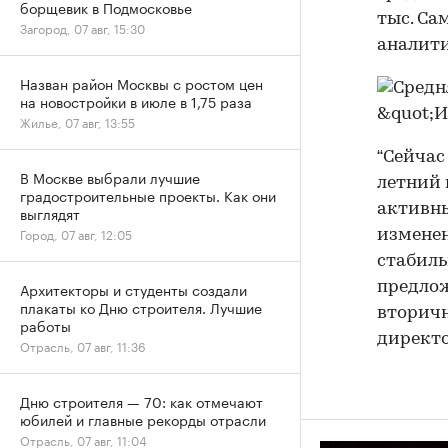
борщевик в Подмосковье
тыс. Са
Загород, 07 авг, 15:30
аналити
Назван район Москвы с ростом цен
на новостройки в июле в 1,75 раза
Жилье, 07 авг, 13:55
“Сейчас
В Москве выбрали лучшие
летний 
градостроительные проекты. Как они
активны
выглядят
Город, 07 авг, 12:05
изменен
стабиль
предлож
Архитекторы и студенты создали
плакаты ко Дню строителя. Лучшие
вторич
работы
директо
Отрасль, 07 авг, 11:36
Дню строителя — 70: как отмечают
юбилей и главные рекорды отрасли
Отрасль, 07 авг, 11:04