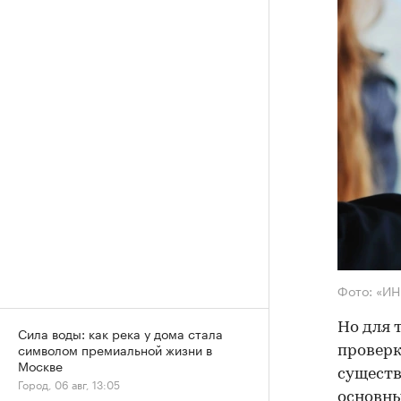
Фото: «И
Но для 
Сила воды: как река у дома стала
символом премиальной жизни в
проверк
Москве
существ
Город, 06 авг, 13:05
основны