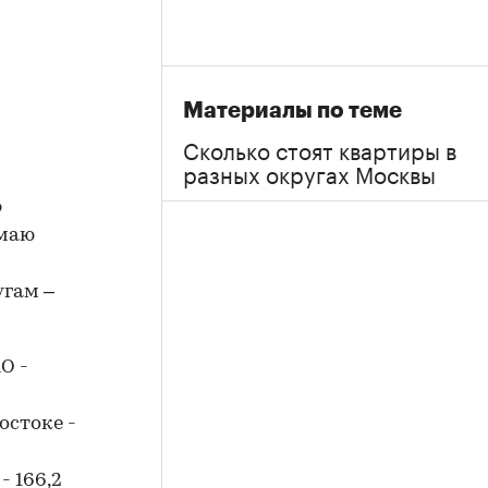
Материалы по теме
Сколько стоят квартиры в
разных округах Москвы
ю
 маю
угам –
АО -
востоке -
- 166,2