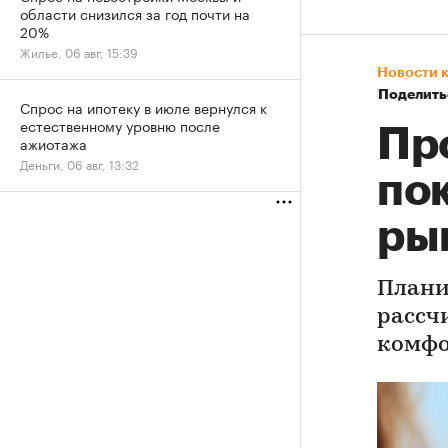
области снизился за год почти на
20%
Жилье, 06 авг, 15:39
Новости 
Поделить
Спрос на ипотеку в июле вернулся к
естественному уровню после
Пр
ажиотажа
Деньги, 06 авг, 13:32
по
ры
Плани
рассч
комфо