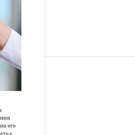
а
ения
на его
ить у