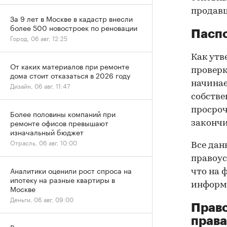
продав
За 9 лет в Москве в кадастр внесли
более 500 новостроек по реновации
Паспо
Город, 06 авг, 12:25
Как утв
От каких материалов при ремонте
проверк
дома стоит отказаться в 2026 году
начинае
Дизайн, 06 авг, 11:47
собстве
просроч
Более половины компаний при
ремонте офисов превышают
закончи
изначальный бюджет
Отрасль, 06 авг, 10:00
Все дан
правоус
Аналитики оценили рост спроса на
что на 
ипотеку на разные квартиры в
информа
Москве
Деньги, 06 авг, 09:00
Прав
права