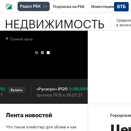
Подписка на РБК
Инвестиции
НЕДВИЖИМОСТЬ
Средняя
РБК Вино
Спорт
Школа управления
в моско
Национальные проекты
Город
Стил
Прямой эфир
Кредитные рейтинги
Франшизы
Га
Проверка контрагентов
Политика
Э
(+30,55%)
«Русагро» ₽120
Ozon ₽
Купить
Купить
прогноз ПСБ к 26.07.27
прогноз 
Лента новостей
Городска
Что такое клейстер для обоев и как
Це