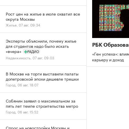
Рост цен на жилье в июле охватил все
округа Москвы
Жилье, 07 авг, 09:34
Эксперты объяснили, почему жилье
РБК Образова
для студентов надо было искать
«вчера»
РАДИО
«Ген успеха»: влия
Недвижимость, 07 авг, 09:03
карьеру и доход
В Москве на торги выставили палаты
допетровской эпохи дешевле трешки
Город, 06 авг, 18:07
Собянин заявил о максимальном за
пять лет темпе строительства метро
Город, 06 авг, 15:52
Спрос на новостройки Москвы и