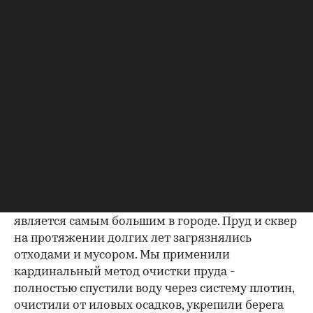
момент можно уточнить, позвонив в наш
головной офис в Подольске или же посетив
офис продаж в Серпухове.
- Расскажите подробнее про благоустройство
территории и Ногинского пруда. Что было
сделано в рамках проекта?
- Помимо строительства трех жилых домов,
группа компаний "ПЖИ" взяла на себя немалые
социальные обязательства по благоустройству
Ногинского пруда и прилегающей территории к
будущему жилому комплексу. Ногинский пруд
расположен рядом с ЖК "Жемчужина" и
является самым большим в городе. Пруд и сквер
на протяжении долгих лет загрязнялись
отходами и мусором. Мы применили
кардинальный метод очистки пруда -
полностью спустили воду через систему плотин,
очистили от иловых осадков, укрепили берега