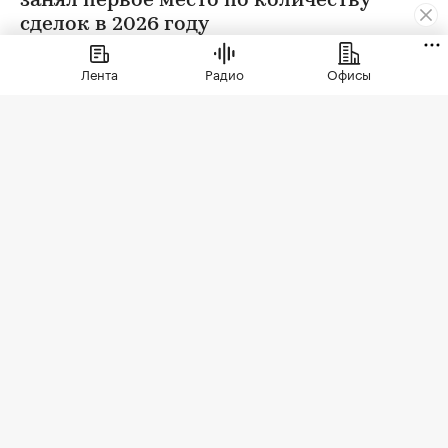
занял первое место по количеству
сделок в 2026 году
Лента
Радио
Офисы
ЖК бизнес-класса «Светский лес»
(Фото: ГК ТОЧНО)
По данным Росреестра, с января 2025 года по
май 2026 года в проекте была заключена 401
сделка — это максимальный показатель как
среди квартир, так и апартаментов. Комплекс