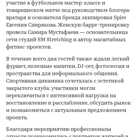
участие в футбольном мастер-классе и
товарищеском матче под руководством блогера-
вратаря и основателя бренда экипировки Spire
Евгения Спирякова. Женскую барре-тренировку
провела Самира Мустафаева — основательница
сети студий SM Stretching и автор масштабных
фитнес-проектов.
В течение всего дня гостей также ждали легкий
фуршет, полезные напитки, DJ-сет, фотосессия и
пространства для неформального общения.
Спортивная динамика сочеталась с эстетикой
закрытого клуба: участники могли
переключиться с интенсивной нагрузки на
восстановление и расслабление, обсудить рынок
и познакомиться с актуальным предложением
проекта.
00:00
/
00:00
Благодаря мероприятию профессионалы
отрасли познакомились с портретом жителей и