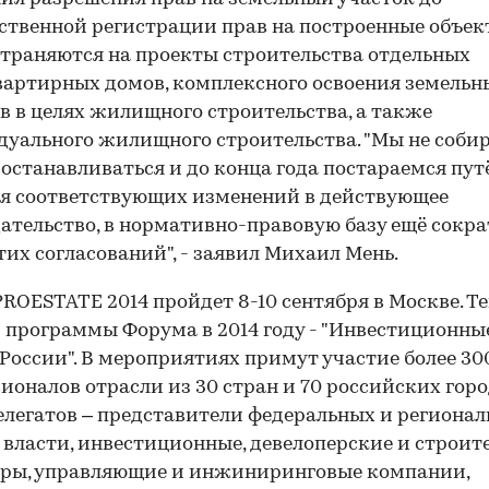
ственной регистрации прав на построенные объек
траняются на проекты строительства отдельных
артирных домов, комплексного освоения земельн
в в целях жилищного строительства, а также
уального жилищного строительства. "Мы не соби
 останавливаться и до конца года постараемся пу
я соответствующих изменений в действующее
ательство, в нормативно-правовую базу ещё сокр
тих согласований", - заявил Михаил Мень.
ROESTATE 2014 пройдет 8-10 сентября в Москве. Т
 программы Форума в 2014 году - "Инвестиционны
России". В мероприятиях примут участие более 30
ионалов отрасли из 30 стран и 70 российских горо
елегатов – представители федеральных и региона
 власти, инвестиционные, девелоперские и строит
уры, управляющие и инжиниринговые компании,