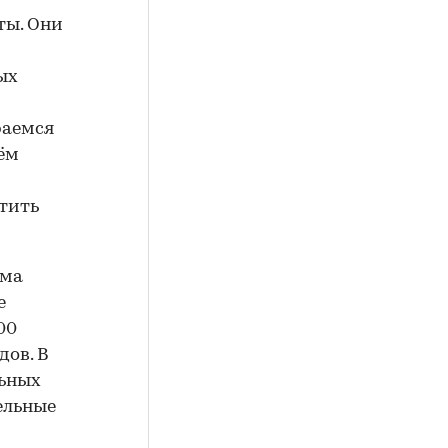
ты. Они
ых
раемся
тём
атить
ема
е
00
дов. В
льных
ельные