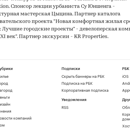
tion. Спонсор лекции урбаниста Су Юншенга -
турная мастерская Цыцина. Партнер каталога
вательского проекта "Новая комфортная жилая ср
 Лучшие городские проекты" - девелоперская ко
XI век". Партнер экскурсии - KR Properties.
убрики
Подписки
РБК
илье
Скрыть баннеры на РБК
iOS
ород
Подписка на РБК
And
агород
Корпоративная подписка
AppG
еньги
Уведомления
Дру
изайн
RSS
Обл
нения
Кор
овости компаний
дом
ом
Хос