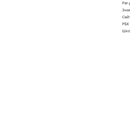
Рег
Зна
Сайт
РБК
Шко