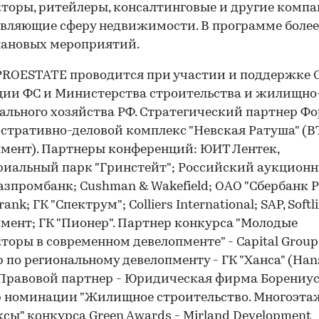
торы, ритейлеры, консалтинговые и другие компа
вляющие сферу недвижимости. В программе более
лановых мероприятий.
ROESTATE проводится при участии и поддержке 
ии ФС и Министерства строительства и жилищно
льного хозяйства РФ. Стратегический партнер Фо
тративно-деловой комплекс "Невская Ратуша" (В
мент). Партнеры конференций: ЮИТ Лентек,
иальный парк "Гринстейт"; Российский аукцион
Газпромбанк; Cushman & Wakefield; ОАО "Сбербанк Р
rank; ГК "Спектрум"; Colliers International; SAP, Softli
мент; ГК "Пионер". Партнер конкурса "Молодые
торы в современном девелопменте" - Capital Group
 по региональному девелопменту - ГК "Ханса" (Han
 Правовой партнер - Юридическая фирма Борениус
р номинации "Жилищное строительство. Многоэт
сы" конкурса Green Awards - Mirland Development