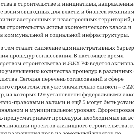
ства в строительстве и инициативы, направленны
е взаимовыгодных для власти и бизнеса механиз
витии застроенных и незастроенных территорий, 
для строительства жилья экономического класса и
в коммунальной и социальной инфраструктуры.
з тем станет снижение административных барьер
ия процедур согласования. В настоящее время
рством строительства и ЖКХ РФ ведется активна
по уменьшению количества процедур в различных
льства. Сегодня перечень согласований в сфере
го строительства уже значительно снижен – с 220
р, из которых 129 установлены федеральными зак
вно-правовыми актами и ещё 5 могут быть устан
ональном и муниципальном уровнях. Сформирова
ь предусматривает процедуры, необходимые на вс
реализации проектов жилищного строительства, о
ия разрешения прав на земельный участок до