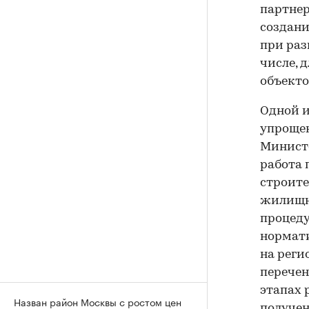
партнер
создани
при раз
числе, 
объекто
Одной и
упрощен
Министе
работа 
строите
жилищно
процеду
нормати
на реги
перечен
этапах 
Назван район Москвы с ростом цен
получен