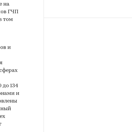
е на
мов ГЧП
в том
ов и
я
 сферах
 до 134
онами и
овлены
нный
ех
т