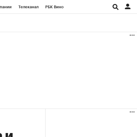
пании
Телеканал
РБК Вино
ациональные проекты
Город
аншизы
Газета
ка
Бизнес
 и