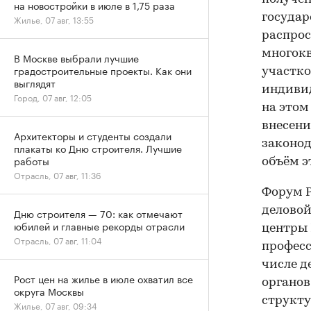
на новостройки в июле в 1,75 раза
государ
Жилье, 07 авг, 13:55
распрос
многокв
В Москве выбрали лучшие
градостроительные проекты. Как они
участко
выглядят
индивид
Город, 07 авг, 12:05
на этом
внесени
Архитекторы и студенты создали
законод
плакаты ко Дню строителя. Лучшие
работы
объём э
Отрасль, 07 авг, 11:36
Форум P
деловой
Дню строителя — 70: как отмечают
юбилей и главные рекорды отрасли
центры 
Отрасль, 07 авг, 11:04
професс
числе д
Рост цен на жилье в июле охватил все
органов
округа Москвы
структ
Жилье, 07 авг, 09:34