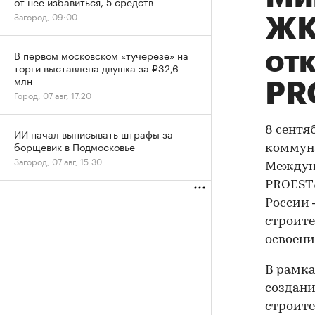
от нее избавиться, 5 средств
Загород, 09:00
ЖК
от
В первом московском «тучерезе» на
торги выставлена двушка за ₽32,6
млн
PR
Город, 07 авг, 17:20
8 сентя
ИИ начал выписывать штрафы за
борщевик в Подмосковье
коммуна
Загород, 07 авг, 15:30
Междун
PROESTA
России 
строите
освоени
В рамка
создани
строите