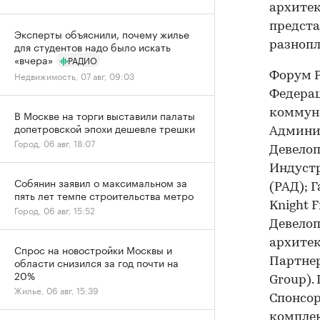
архитек
предста
Эксперты объяснили, почему жилье
для студентов надо было искать
разноп
«вчера»
РАДИО
Недвижимость, 07 авг, 09:03
Форум P
Федерац
коммуна
В Москве на торги выставили палаты
допетровской эпохи дешевле трешки
Админис
Город, 06 авг, 18:07
Девелоп
Индустр
Собянин заявил о максимальном за
(РАД); 
пять лет темпе строительства метро
Knight F
Город, 06 авг, 15:52
Девелоп
архитек
Спрос на новостройки Москвы и
области снизился за год почти на
Партнер
20%
Group).
Жилье, 06 авг, 15:39
Спонсо
комплек