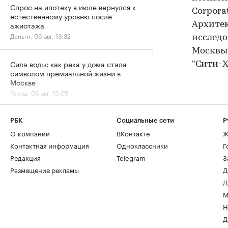
Спрос на ипотеку в июле вернулся к
Corpora
естественному уровню после
ажиотажа
Архитек
Деньги, 06 авг, 13:32
исследо
Москвы:
Сила воды: как река у дома стала
"Сити-X
символом премиальной жизни в
Москве
Город, 06 авг, 13:05
РБК
Социальные сети
Р
О компании
ВКонтакте
Ж
Контактная информация
Одноклассники
Г
Редакция
Telegram
З
Размещение рекламы
Д
Д
М
Н
Д