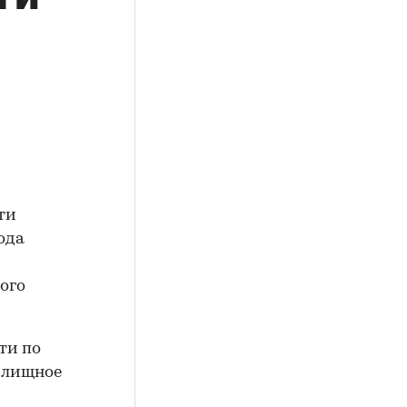
ти
ода
ого
ти по
илищное