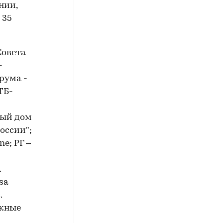
нии,
 35
Совета
-
рума -
ТБ-
ный дом
оссии";
ne; РГ –
.
sa
.
ажные