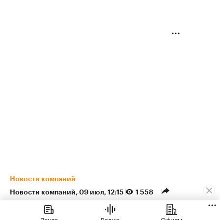
Новости компаний
Новости компаний
⁠,
09 июл, 12:15
1 558
ЖК «Светский лес» от ГК
Лента
Радио
Офисы