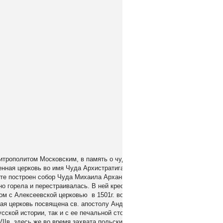
митрополитом Московским, в память о чудесном исцелении от слепоты
нная церковь во имя Чуда Архистратига Михаила была заложена на
есте построен собор Чуда Михаила Архангела. В 1483г. появилась
о горела и перестраивалась. В ней крестили царских детей: например, 
 Рядом с Алексеевской церковью в 1501г. возвели храм Благовещения, кото
кая церковь посвящена св. апостолу Андрею Первозванному. История
сской истории, так и с ее печальной стороной. Отсюда же бежал
IIв. здесь же во время захвата польскими войсками Москвы был замуч