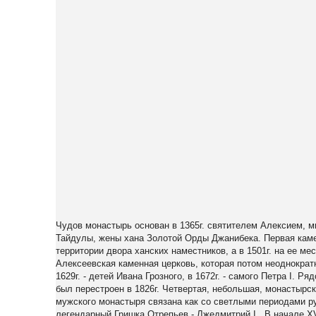
Чудов монастырь основан в 1365г. святителем Алексием, 
Тайдулы, жены хана Золотой Орды Джанибека. Первая каме
территории двора ханских наместников, а в 1501г. на ее м
Алексеевская каменная церковь, которая потом неоднократн
1629г. - детей Ивана Грозного, в 1672г. - самого Петра I.
был перестроен в 1826г. Четвертая, небольшая, монастырс
мужского монастыря связана как со светлыми периодами ру
легендарный Гришка Отрепьев - Лжедмитрий I. В начале XV