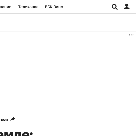
пании
Телеканал
РБК Вино
ациональные проекты
Город
аншизы
Газета
ка
Бизнес
ться
емле: