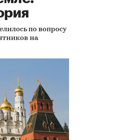
ория
елилось по вопросу
ятников на