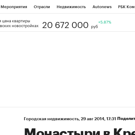
Мероприятия
Отрасли
Недвижимость
Autonews
РБК Ком
20 672 000
 цена квартиры
Образование
РБК Курсы
РБК Life
Тренды
+5.87%
Визионеры
Н
вских новостройках
руб
Дискуссионный клуб
Исследования
Кредитные рейтинги
Фр
Спецпроекты
Проверка контрагентов
Политика
Экономи
к наличной валюты
Подели
Городская недвижимость
⁠,
29 авг 2014, 17:31
Монастыри в Кр