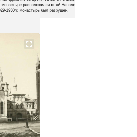
м монастыре расположился штаб Наполеона, а в алтаре собора во имя Ч
29-1930гг. монастырь был разрушен.