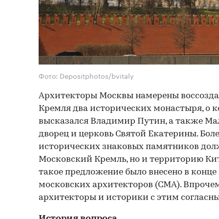
Фото: Depositphotos/bvitaly
Архитекторы Москвы намерены воссозда
Кремля два исторических монастыря, о 
высказался Владимир Путин, а также М
дворец и церковь Святой Екатерины. Боле
исторических знаковых памятников долж
Московский Кремль, но и территорию Ки
такое предложение было внесено в конце
московских архитекторов (СМА). Впрочем
архитекторы и историки с этим согласны
История вопроса