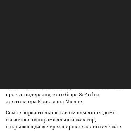
Фото: tsontakisarchitecture.com
Вилла Vals
Вилла Vals в горах Швейцарии - это совместный
проект нидерландского бюро SeArch и
архитектора Кристиана Мюлле.
Самое поразительное в этом каменном доме -
сказочная панорама альпийских гор,
открывающаяся через широкое эллиптическое