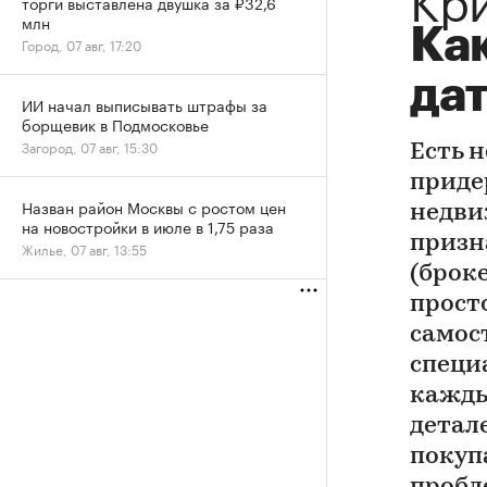
торги выставлена двушка за ₽32,6
млн
Как
Город, 07 авг, 17:20
дат
ИИ начал выписывать штрафы за
борщевик в Подмосковье
Загород, 07 авг, 15:30
Есть 
приде
Назван район Москвы с ростом цен
недви
на новостройки в июле в 1,75 раза
призн
Жилье, 07 авг, 13:55
(броке
прост
самос
специ
кажды
детал
покуп