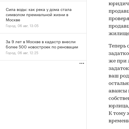
юридиче
Сила воды: как река у дома стала
продавц
символом премиальной жизни в
Москве
проверят
Город, 06 авг, 13:05
продавц
жилище
За 9 лет в Москве в кадастр внесли
более 500 новостроек по реновации
Теперь 
Город, 06 авг, 12:25
задатко
же при 
задаток
ваш род
остальн
авансы 
собстве
юрлица,
К тому 
времени