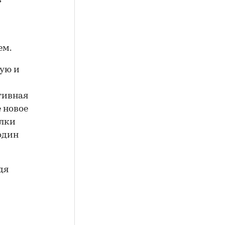
в
ем.
гую и
тивная
е новое
елки
один
дя