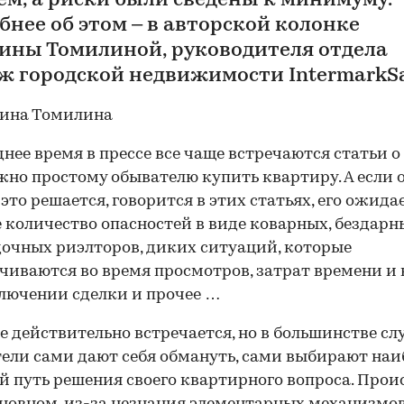
ем, а риски были сведены к минимуму.
бнее об этом – в авторской колонке
ины Томилиной, руководителя отдела
ж городской недвижимости IntermarkSav
днее время в прессе все чаще встречаются статьи о
жно простому обывателю купить квартиру. А если о
 это решается, говорится в этих статьях, его ожида
 количество опасностей в виде коварных, бездарн
очных риэлторов, диких ситуаций, которые
чиваются во время просмотров, затрат времени и 
лючении сделки и прочее …
ое действительно встречается, но в большинстве сл
ели сами дают себя обмануть, сами выбирают наи
 путь решения своего квартирного вопроса. Прои