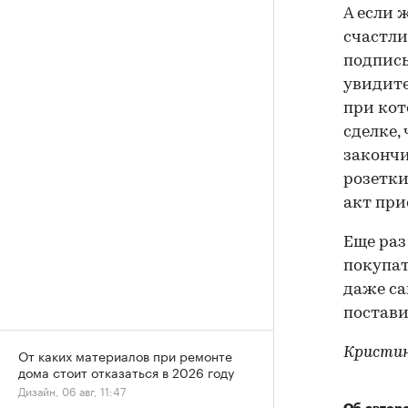
А если 
счастли
подписы
увидите
при кот
сделке,
закончи
розетки
акт при
Еще раз
покупат
даже са
постави
Кристин
От каких материалов при ремонте
дома стоит отказаться в 2026 году
Дизайн, 06 авг, 11:47