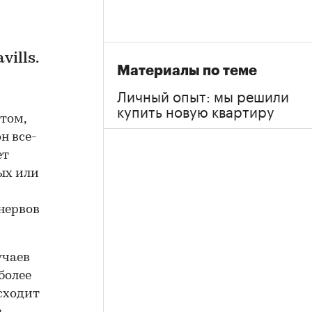
ills.
Материалы по теме
Личный опыт: мы решили
купить новую квартиру
 том,
н все-
ет
ых или
нервов
учаев
более
сходит