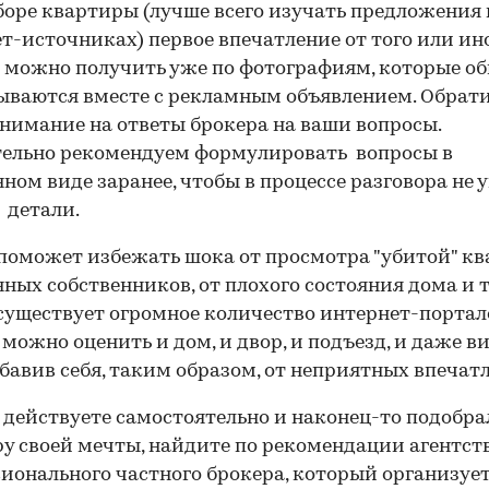
оре квартиры (лучше всего изучать предложения 
т-источниках) первое впечатление от того или ин
 можно получить уже по фотографиям, которые о
ваются вместе с рекламным объявлением. Обрат
нимание на ответы брокера на ваши вопросы.
ельно рекомендуем формулировать вопросы в
ном виде заранее, чтобы в процессе разговора не 
 детали.
 поможет избежать шока от просмотра "убитой" кв
нных собственников, от плохого состояния дома и т.
существует огромное количество интернет-портало
 можно оценить и дом, и двор, и подъезд, и даже в
збавив себя, таким образом, от неприятных впечат
 действуете самостоятельно и наконец-то подобра
у своей мечты, найдите по рекомендации агентст
ионального частного брокера, который организуе