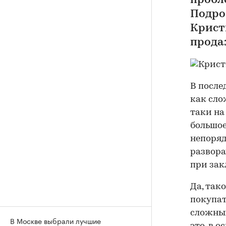
пробл
Подро
Крист
прода
В после
как сло
таки на
большое
непоряд
развора
при зак
Да, так
покупат
сложный
В Москве выбрали лучшие