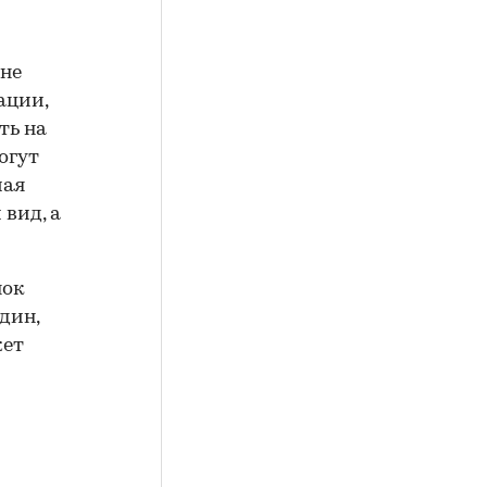
 не
ации,
ть на
огут
чая
вид, а
нок
дин,
жет