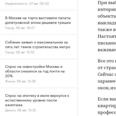
Недвижимость, 07 авг, 09:03
При выб
интерне
объекта
В Москве на торги выставили палаты
допетровской эпохи дешевле трешки
выклады
Город, 06 авг, 18:07
также в
Настоят
Собянин заявил о максимальном за
письмен
пять лет темпе строительства метро
важные
Город, 06 авг, 15:52
Все это
Спрос на новостройки Москвы и
от стра
области снизился за год почти на
Сейчас 
20%
Жилье, 06 авг, 15:39
заранее
окон, и
Спрос на ипотеку в июле вернулся к
естественному уровню после
Если вы
ажиотажа
квартир
Деньги, 06 авг, 13:32
професс