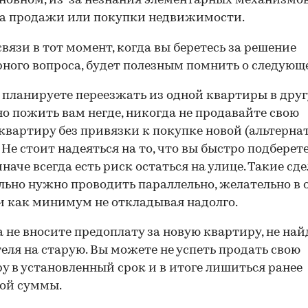
основном, из-за незнания элементарных механизмо
са продажи или покупки недвижимости.
связи в тот момент, когда вы беретесь за решение
ного вопроса, будет полезным помнить о следующ
 планируете переезжать из одной квартиры в дру
о пожить вам негде, никогда не продавайте свою
квартиру без привязки к покупке новой (альтерна
. Не стоит надеяться на то, что вы быстро подберет
иначе всегда есть риск остаться на улице. Такие сд
льно нужно проводить параллельно, желательно в 
и как минимум не откладывая надолго.
 не вносите предоплату за новую квартиру, не най
еля на старую. Вы можете не успеть продать свою
00:00
/
00:00
у в установленный срок и в итоге лишиться ранее
ой суммы.