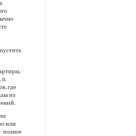
в
ого
бычно
ите
упустить
артиры,
 п.
в, где
иды из
лений.
ли
во или
т полное