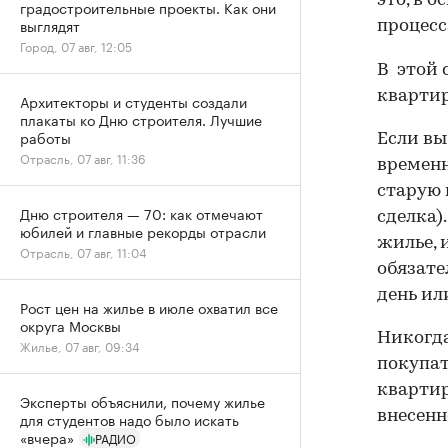
это, в 
градостроительные проекты. Как они
выглядят
процес
Город, 07 авг, 12:05
В этой 
квартир
Архитекторы и студенты создали
плакаты ко Дню строителя. Лучшие
работы
Если вы
Отрасль, 07 авг, 11:36
временн
старую 
Дню строителя — 70: как отмечают
сделка)
юбилей и главные рекорды отрасли
жилье, 
Отрасль, 07 авг, 11:04
обязате
день ил
Рост цен на жилье в июле охватил все
округа Москвы
Никогда
Жилье, 07 авг, 09:34
покупат
квартир
Эксперты объяснили, почему жилье
внесенн
для студентов надо было искать
«вчера»
РАДИО