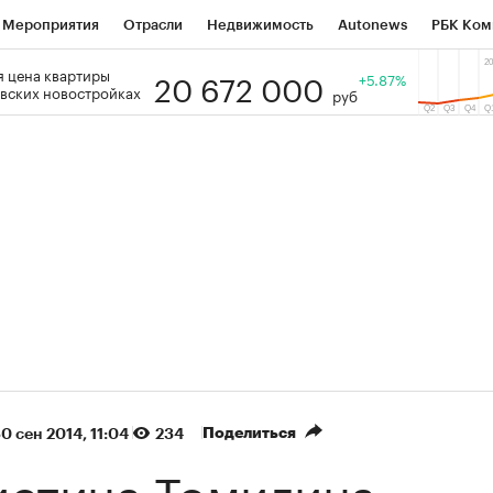
Мероприятия
Отрасли
Недвижимость
Autonews
РБК Ком
20 672 000
 цена квартиры
 РБК
РБК Образование
РБК Курсы
РБК Life
+5.87%
Тренды
Виз
вских новостройках
руб
ь
Крипто
РБК Бизнес-среда
Дискуссионный клуб
Исследо
зета
Спецпроекты СПб
Конференции СПб
Спецпроекты
кономика
Бизнес
Технологии и медиа
Финансы
Рынок на
(+90,76%)
(+34,79%)
₽5 450
АФК «Система» ₽12
Купить
з ПСБ к 29.07.27
прогноз БКС к 15.07.27
Поделиться
0 сен 2014, 11:04
234
истина Томилина