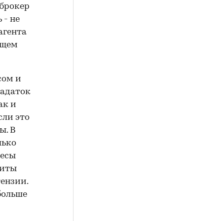
 брокер
 - не
 агента
ущем
сом и
задаток
ак и
сли это
ы. В
лько
ресы
зиты
тензии.
больше