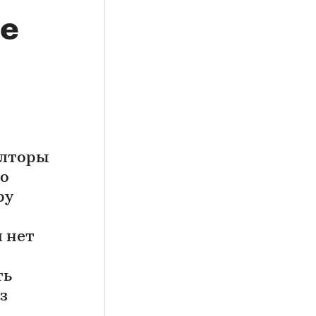
не
элторы
то
ру
 нет
ть
з