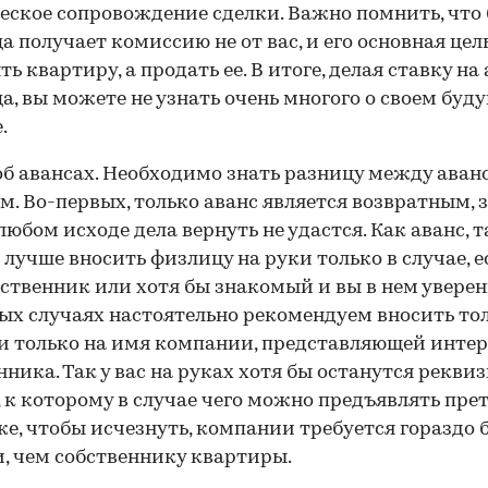
ское сопровождение сделки. Важно помнить, что
а получает комиссию не от вас, и его основная цель
ь квартиру, а продать ее. В итоге, делая ставку на
а, вы можете не узнать очень многого о своем буд
.
об авансах. Необходимо знать разницу между аван
м. Во-первых, только аванс является возвратным, 
любом исходе дела вернуть не удастся. Как аванс, т
 лучше вносить физлицу на руки только в случае, е
ственник или хотя бы знакомый и вы в нем уверен
ых случаях настоятельно рекомендуем вносить то
и только на имя компании, представляющей инте
нника. Так у вас на руках хотя бы останутся рекви
 к которому в случае чего можно предъявлять пре
же, чтобы исчезнуть, компании требуется гораздо 
, чем собственнику квартиры.