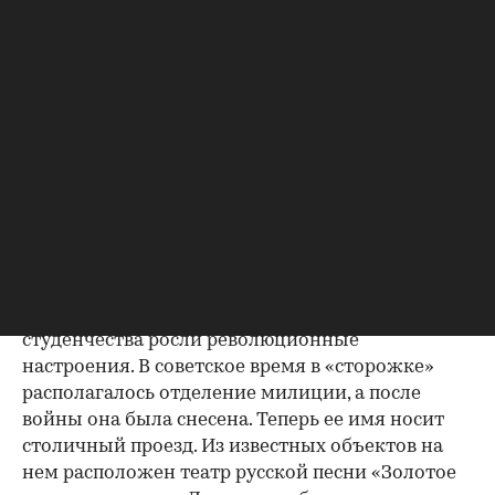
века академия, чтобы покрыть расходы на
развитие и строительство, сдавала в аренду и
продавала участки на своих сельхозугодиях под
огороды. Так появился Петровско-Разумовский
дачный поселок. Однако в простонародье его
начали именовать Соломенная сторожка из-за
находившегося там глинобитного крытого
соломой барака, в котором жили охранявшие
поля и огороды сторожа, а также рабочие,
строящие рядом Новое шоссе (ныне
Тимирязевская улица). В начале ХХ века здание
было отдано полиции, поскольку среди
студенчества росли революционные
настроения. В советское время в «сторожке»
располагалось отделение милиции, а после
войны она была снесена. Теперь ее имя носит
столичный проезд. Из известных объектов на
нем расположен театр русской песни «Золотое