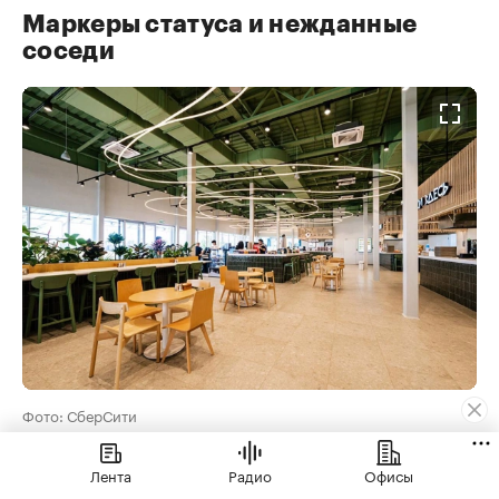
Маркеры статуса и нежданные
соседи
Фото: СберСити
«Для большинства жильцов в первую очередь
Лента
Радио
Офисы
важно, чтобы в составе ЖК в принципе были