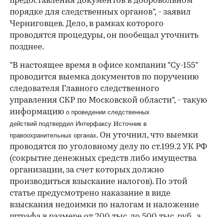
предоставления документов в добровольном
порядке для следственных органов", - заявил
Черниговцев. Дело, в рамках которого
проводятся процедуры, он пообещал уточнить
позднее.
"В настоящее время в офисе компании "Су-155"
проводится выемка документов по поручению
следователя Главного следственного
управления СКР по Московской области", - такую
информацию
о проведении следственных
и
действий
подтвердил
Интерфаксу
сточник в
. Он уточнил, что выемки
правоохранительных органах
проводятся по уголовному делу по ст.199.2 УК РФ
(сокрытие денежных средств либо имущества
организации, за счет которых должно
производиться взыскание налогов). По этой
статье предусмотрено наказание в виде
взыскания недоимки по налогам и наложение
штрафа в размере от 200 тыс. до 500 тыс. руб., а