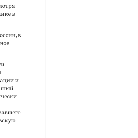
мотря
пике в
оссии, в
ьное
ти
й
вации и
анный
ически
вавшего
льскую