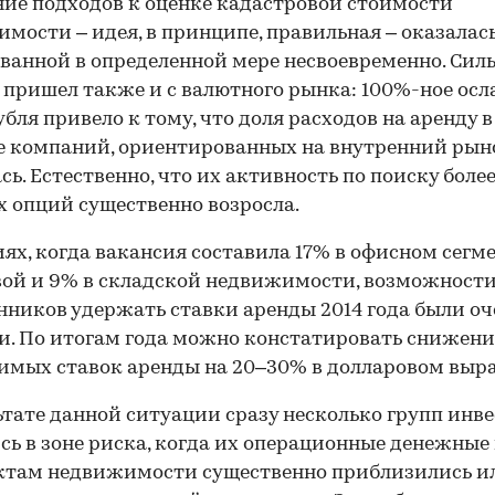
ие подходов к оценке кадастровой стоимости
мости – идея, в принципе, правильная – оказалас
ванной в определенной мере несвоевременно. Сил
 пришел также и с валютного рынка: 100%-ное осл
убля привело к тому, что доля расходов на аренду в
 компаний, ориентированных на внутренний рын
сь. Естественно, что их активность по поиску боле
 опций существенно возросла.
иях, когда вакансия составила 17% в офисном сегме
вой и 9% в складской недвижимости, возможност
нников удержать ставки аренды 2014 года были оч
. По итогам года можно констатировать снижени
мых ставок аренды на 20–30% в долларовом выр
ьтате данной ситуации сразу несколько групп инв
сь в зоне риска, когда их операционные денежные
ктам недвижимости существенно приблизились и