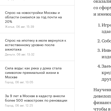
оказали
со сфор
Спрос на новостройки Москвы и
и имею
области снизился за год почти на
20%
Игр
Жилье, 06 авг, 15:39
здан
Спрос на ипотеку в июле вернулся к
Соб
естественному уровню после
ажиотажа
Инв
Деньги, 06 авг, 13:32
изд
Зае
Сила воды: как река у дома стала
символом премиальной жизни в
кре
Москве
дру
Город, 06 авг, 13:05
Наученн
За 9 лет в Москве в кадастр внесли
девелоп
более 500 новостроек по реновации
финансо
Город, 06 авг, 12:25
чтобы в