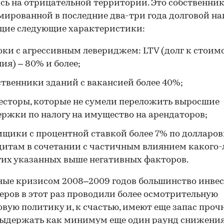
сь на отрицательной территории. Это собственни
мированной в последние два-три года долговой на
щие следующие характеристики:
оки с агрессивным левериджем: LTV (долг к стоим
ия) – 80% и более;
ственники зданий с вакансией более 40%;
есторы, которые не сумели переложить выросшие
ержки по налогу на имущество на арендаторов;
мщики с процентной ставкой более 7% по долларо
дитам в сочетании с частичным влиянием какого-
гих указанных выше негативных факторов.
ые кризисом 2008–2009 годов большинство инвес
еров в этот раз проводили более осмотрительную
00:00
/
00:00
вую политику и, к счастью, имеют еще запас проч
ыдержать как минимум еще один раунд снижения