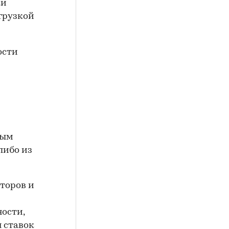
ки
грузкой
ости
вым
либо из
торов и
ности,
 ставок