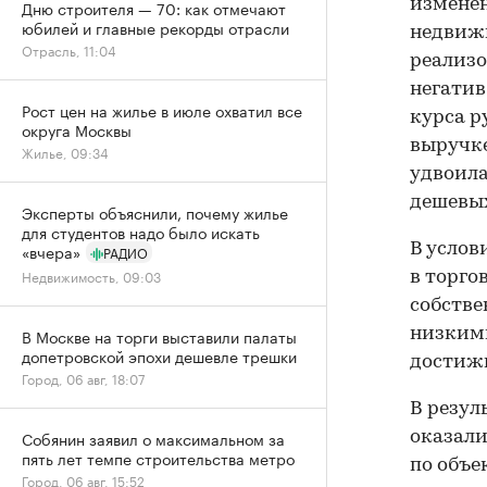
изменен
Дню строителя — 70: как отмечают
юбилей и главные рекорды отрасли
недвижи
Отрасль, 11:04
реализо
негатив
Рост цен на жилье в июле охватил все
курса р
округа Москвы
выручке
Жилье, 09:34
удвоила
дешевых
Эксперты объяснили, почему жилье
для студентов надо было искать
«вчера»
В услов
РАДИО
Недвижимость, 09:03
в торго
собстве
В Москве на торги выставили палаты
низкими
допетровской эпохи дешевле трешки
достижи
Город, 06 авг, 18:07
В резул
Собянин заявил о максимальном за
оказали
пять лет темпе строительства метро
по объе
Город, 06 авг, 15:52