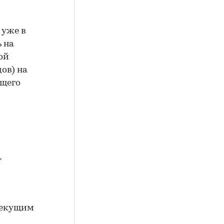
 уже в
ь на
ой
ов) на
ущего
т
текущим