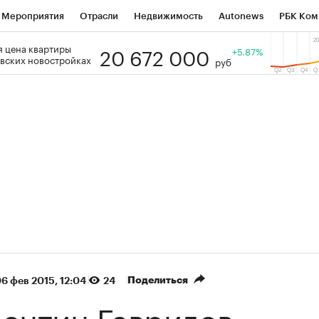
Мероприятия
Отрасли
Недвижимость
Autonews
РБК Ком
20 672 000
 цена квартиры
 РБК
РБК Образование
РБК Курсы
РБК Life
+5.87%
Тренды
Виз
вских новостройках
руб
ь
Крипто
РБК Бизнес-среда
Дискуссионный клуб
Исследо
зета
Спецпроекты СПб
Конференции СПб
Спецпроекты
кономика
Бизнес
Технологии и медиа
Финансы
Рынок на
(+88,35%)
(+31,91%)
5 450
АФК «Система» ₽12
Купить
К
 ПСБ к 29.07.27
прогноз БКС к 15.07.27
Поделиться
6 фев 2015, 12:04
24
ентин Гаврилов