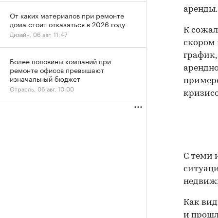
аренды.
От каких материалов при ремонте
дома стоит отказаться в 2026 году
К сожал
Дизайн, 06 авг, 11:47
скором 
график,
Более половины компаний при
арендно
ремонте офисов превышают
изначальный бюджет
примере
Отрасль, 06 авг, 10:00
кризисо
С теми 
ситуаци
недвиж
Как вид
и прошл