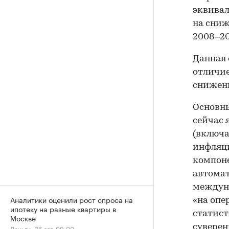
эквивал
на сниж
2008–20
Данная 
отличие
снижени
Основн
сейчас 
(включа
инфляци
компоне
автомат
междуна
Аналитики оценили рост спроса на
«на опе
ипотеку на разные квартиры в
статист
Москве
суверен
Деньги, 06 авг, 09:00