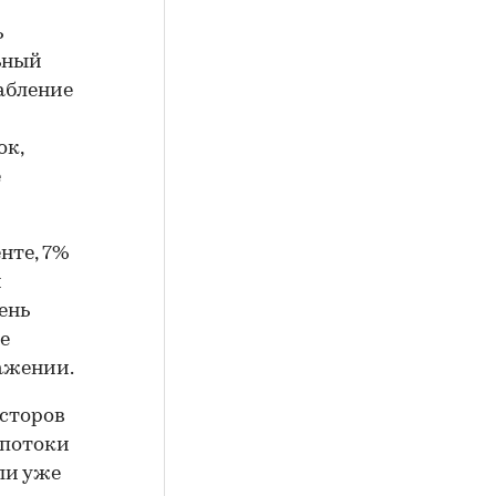
ь
ьный
абление
ок,
е
нте, 7%
и
ень
е
ажении.
есторов
 потоки
ли уже