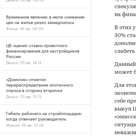
спекуля
на фина
Временное явление: в июле снижение
цен на жилье резко замедлилось
В этих 
Жилье, 06 авг, 06:00
30% ста
дополни
ЦБ оценил ставки проектного
финансирования для застройщиков
слабеть
России
Деньги, 05 авг, 18:13
Данный 
может б
«Домклик» отметил
перераспределение ипотечного
Для это
спроса в сторону вторички
экономи
Деньги, 05 авг, 15:13
себе пр
выкуп Ц
Гибель рабочего на стройплощадке:
«эмисси
когда отвечает руководитель
Мнения, 05 авг, 13:29
ситуаци
неважн