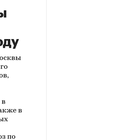
ы
оду
Москвы
го
ов,
в
 в
акже в
ных
з по