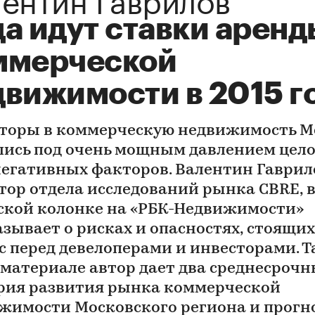
а идут ставки аренд
ммерческой
движимости в 2015 г
торы в коммерческую недвижимость 
лись под очень мощным давлением цело
негативных факторов. Валентин Гаврил
тор отдела исследований рынка CBRE, 
ской колонке на «РБК-Недвижимости»
азывает о рисках и опасностях, стоящих
с перед девелоперами и инвесторами. Т
 материале автор дает два среднесроч
рия развития рынка коммерческой
жимости Московского региона и прогно