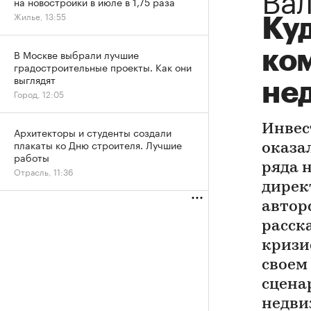
на новостройки в июле в 1,75 раза
Жилье, 13:55
Куд
ко
В Москве выбрали лучшие
градостроительные проекты. Как они
выглядят
не
Город, 12:05
Инвес
Архитекторы и студенты создали
плакаты ко Дню строителя. Лучшие
оказа
работы
ряда 
Отрасль, 11:36
дирек
автор
расск
кризи
своем
сцена
недви