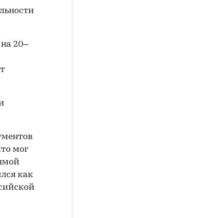
ильности
 на 20–
ит
и
ументов
то мог
рямой
лся как
ссийской