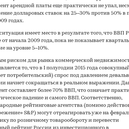
ент арендной платы еще практически не упал, нес
ение долларовых ставок на 25–30% против 50% в 
09 годах.
ситуация имеет место в результате того, что ВВП Р
 от начала 2009 года, пока не показывает квартал
е на уровне 5–10%.
ым риском для рынка коммерческой недвижимос
является то, что в I полугодии 2015 года совокупны
ет потребительский) спрос под давлением деваль
и начнет сокращаться в реальном выражении. Д
нт составляет более 70% ВВП, что означает практ
ическое падение и самого ВВП. Соответственно,
родные рейтинговые агентства (помимо действо
режение» S&P) могут отреагировать уже на февра
ику по розничному товарообороту и перевести
ный рейтинг России из инвестиционного в