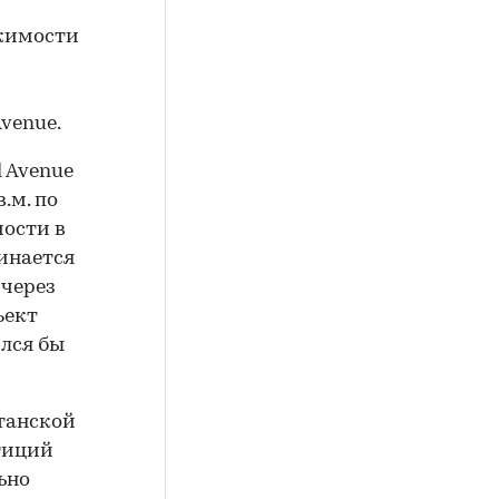
ижимости
Avenue.
 Avenue
.м. по
мости в
инается
 через
ъект
ился бы
танской
тиций
льно