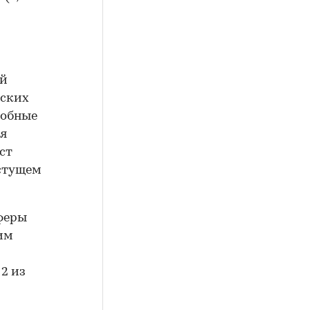
ый
дских
добные
ая
аст
стущем
сферы
им
2 из