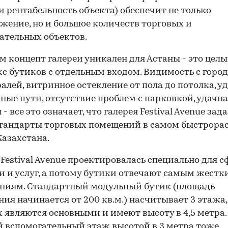
 и рентабельность объекта) обеспечит не только
жение, но и большое количеств торговых и
ательных объектов.
м концепт галереи уникален для Астаны - это цел
с бутиков с отдельным входом. Видимость с горо
алей, витринное остекление от пола до потолка, у
ные пути, отсутствие проблем с парковкой, удачн
- все это означает, что галерея Festival Avenue зад
стандарты торговых помещений в самом быстрора
Казахстана.
 Festival Avenue проектировалась специально для 
и и услуг, а потому бутики отвечают самым жестк
ниям. Стандартный модульный бутик (площадь
ия начинается от 200 кв.м.) насчитывает 3 этажа, 
 являются основными и имеют высоту в 4,5 метра.
вспомогательный этаж высотой в 3 метра тоже