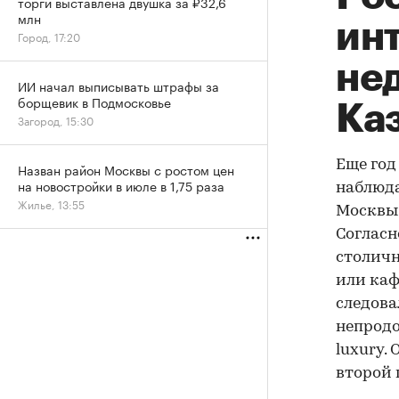
торги выставлена двушка за ₽32,6
млн
ин
Город, 17:20
не
ИИ начал выписывать штрафы за
борщевик в Подмосковье
Ка
Загород, 15:30
Еще год
Назван район Москвы с ростом цен
на новостройки в июле в 1,75 раза
наблюда
Жилье, 13:55
Москвы 
Согласн
столичн
или каф
следова
непродо
luxury.
второй 