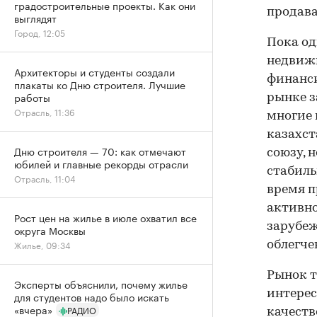
градостроительные проекты. Как они
продава
выглядят
Город, 12:05
Пока од
недвижи
Архитекторы и студенты создали
финанси
плакаты ко Дню строителя. Лучшие
работы
рынке з
Отрасль, 11:36
многие 
казахст
Дню строителя — 70: как отмечают
союзу, 
юбилей и главные рекорды отрасли
стабиль
Отрасль, 11:04
время п
активно
Рост цен на жилье в июле охватил все
зарубе
округа Москвы
Жилье, 09:34
облегче
Рынок т
Эксперты объяснили, почему жилье
интерес
для студентов надо было искать
«вчера»
РАДИО
качеств