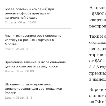
На ныне
Более половины компаний при
ремонте офисов превышают
- $3500 
изначальный бюджет
квартал
Отрасль, 06 авг, 10:00
распрода
Аналитики оценили рост спроса на
Таким о
ипотеку на разные квартиры в
составл
Москве
Деньги, 06 авг, 09:00
цене, д
торговы
Временное явление: в июле снижение
от $80 
цен на жилье резко замедлилось
3-3,5 г
Жилье, 06 авг, 06:00
премиал
в нынеш
ЦБ оценил ставки проектного
финансирования для застройщиков
Впрочем
России
экономи
Деньги, 05 авг, 18:13
из РФ в 