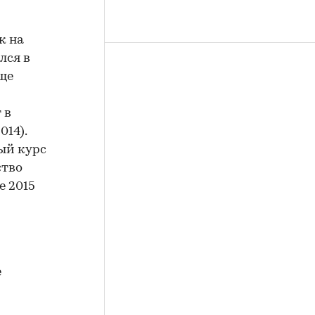
к на
лся в
ще
 в
014).
ый курс
ство
е 2015
е