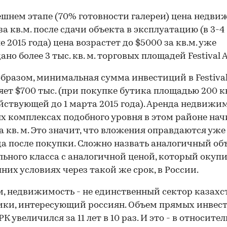
шнем этапе (70% готовности галереи) цена недв
за кв.м. после сдачи объекта в эксплуатацию (в 3-4
е 2015 года) цена возрастет до $5000 за кв.м. уже
но более 3 тыс. кв. м. торговых площадей Festival 
бразом, минимальная сумма инвестиций в Festival
яет $700 тыс. (при покупке бутика площадью 200 кв
ействующей до 1 марта 2015 года). Аренда недвижи
х комплексах подобного уровня в этом районе нач
за кв. м. Это значит, что вложения оправдаются уже
ода после покупки. Сложно назвать аналогичный об
ьного класса с аналогичной ценой, который окуп
них условиях через такой же срок, в России.
, недвижимость - не единственный сектор казахс
ки, интересующий россиян. Объем прямых инвес
РК увеличился за 11 лет в 10 раз. И это - в относите