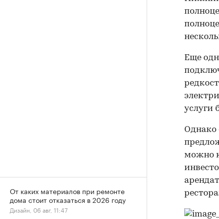
полноце
полноц
несколь
Еще одн
подключ
редкость
электри
услуги 
Однако 
предлож
можно к
инвесто
арендат
От каких материалов при ремонте
рестора
дома стоит отказаться в 2026 году
Дизайн, 06 авг, 11:47