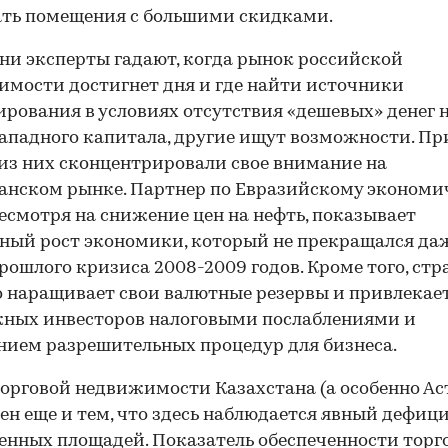
ть помещения с большими скидками.
ни эксперты гадают, когда рынок российской
мости достигнет дня и где найти источники
рования в условиях отсутствия «дешевых» денег 
ападного капитала, другие ищут возможности. П
из них сконцентрировали свое внимание на
00:00
/
00:00
анском рынке. Партнер по Евразийскому экономи
несмотря на снижение цен на нефть, показывает
ный рост экономики, который не прекращался да
рошлого кризиса 2008-2009 годов. Кроме того, стр
 наращивает свои валютные резервы и привлекае
жных инвесторов налоговыми послаблениями и
нием разрешительных процедур для бизнеса.
орговой недвижимости Казахстана (а особенно Ас
ен еще и тем, что здесь наблюдается явный дефиц
енных площадей. Показатель обеспеченности тор