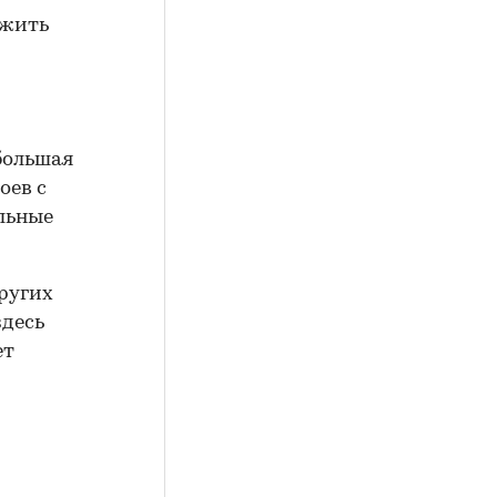
ужить
большая
оев с
льные
других
здесь
ет