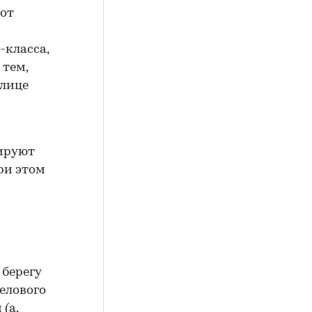
 от
-класса,
 тем,
олице
рируют
ри этом
 берегу
елового
(а,