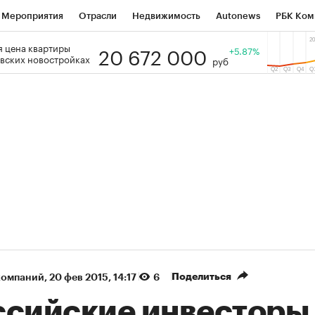
Мероприятия
Отрасли
Недвижимость
Autonews
РБК Ком
20 672 000
 цена квартиры
 РБК
РБК Образование
РБК Курсы
РБК Life
+5.87%
Тренды
Виз
вских новостройках
руб
ь
Крипто
РБК Бизнес-среда
Дискуссионный клуб
Исследо
зета
Спецпроекты СПб
Конференции СПб
Спецпроекты
кономика
Бизнес
Технологии и медиа
Финансы
Рынок на
(+88,39%)
(+33,51%)
5 450
АФК «Система» ₽12
Купить
К
 ПСБ к 29.07.27
прогноз БКС к 15.07.27
Поделиться
компаний
⁠,
20 фев 2015, 14:17
6
ссийские инвесторы