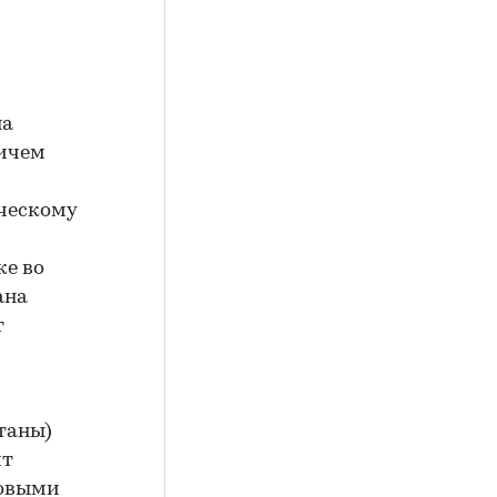
на
ричем
ческому
же во
ана
т
таны)
ит
говыми