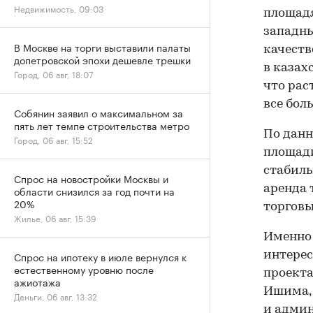
Недвижимость, 09:03
площадя
западны
В Москве на торги выставили палаты
качеств
допетровской эпохи дешевле трешки
в казах
Город, 06 авг, 18:07
что рас
все бол
Собянин заявил о максимальном за
пять лет темпе строительства метро
По данн
Город, 06 авг, 15:52
площади
стабиль
Спрос на новостройки Москвы и
аренда 
области снизился за год почти на
20%
торговы
Жилье, 06 авг, 15:39
Именно 
Спрос на ипотеку в июле вернулся к
интерес
естественному уровню после
проекта
ажиотажа
Ишима, 
Деньги, 06 авг, 13:32
и админ