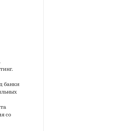
а
тинг.
д банки
бильных
нта
ия со