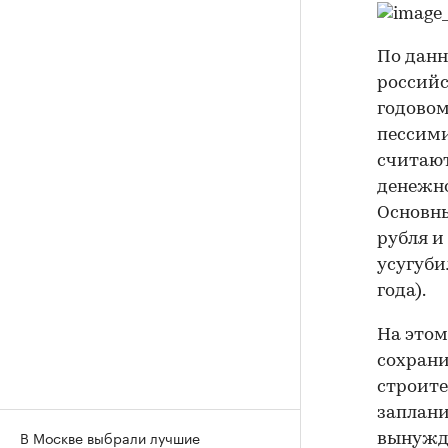
По данн
россий
годовом
пессими
считают
денежно
Основны
рубля и
усугуби
года).
На этом
сохрани
строите
заплани
В Москве выбрали лучшие
вынужде