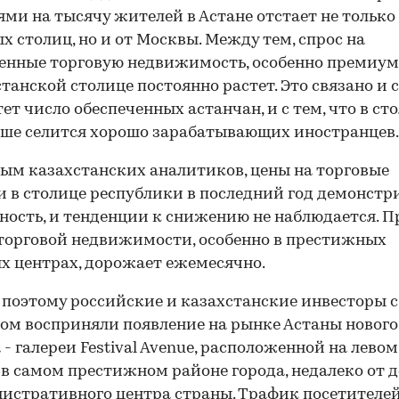
ми на тысячу жителей в Астане отстает не только
х столиц, но и от Москвы. Между тем, спрос на
енные торговую недвижимость, особенно премиум
станской столице постоянно растет. Это связано и с
тет число обеспеченных астанчан, и с тем, что в ст
ьше селится хорошо зарабатывающих иностранцев.
ым казахстанских аналитиков, цены на торговые
 в столице республики в последний год демонст
ность, и тенденции к снижению не наблюдается. П
торговой недвижимости, особенно в престижных
х центрах, дорожает ежемесячно.
поэтому российские и казахстанские инвесторы с
ом восприняли появление на рынке Астаны нового
 - галереи Festival Avenue, расположенной на левом
в самом престижном районе города, недалеко от д
истративного центра страны. Трафик посетителей 