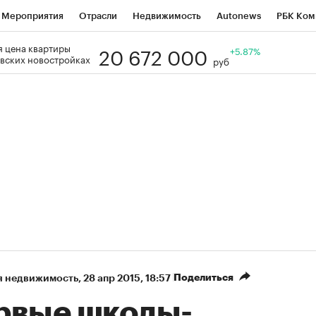
Мероприятия
Отрасли
Недвижимость
Autonews
РБК Ком
20 672 000
 цена квартиры
Образование
РБК Курсы
РБК Life
Тренды
+5.87%
Визионеры
Н
вских новостройках
руб
Дискуссионный клуб
Исследования
Кредитные рейтинги
Фр
Спецпроекты
Проверка контрагентов
Политика
Экономи
к наличной валюты
Поделиться
я недвижимость
⁠,
28 апр 2015, 18:57
рвые школы-