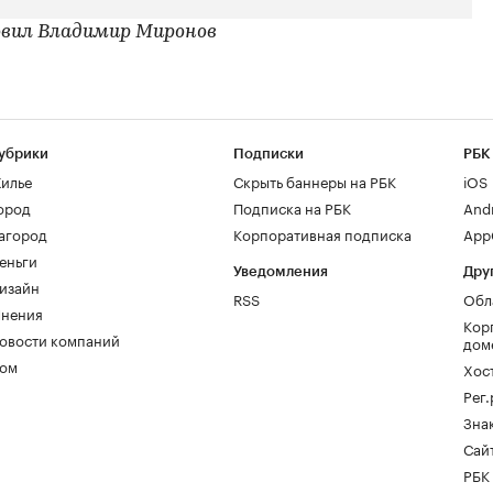
вил Владимир Миронов
убрики
Подписки
РБК
илье
Скрыть баннеры на РБК
iOS
ород
Подписка на РБК
And
агород
Корпоративная подписка
AppG
еньги
Уведомления
Дру
изайн
RSS
Обл
нения
Кор
овости компаний
дом
ом
Хос
Рег
Зна
Сайт
РБК