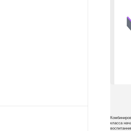
Комбиниров
класса нач
воспитанни