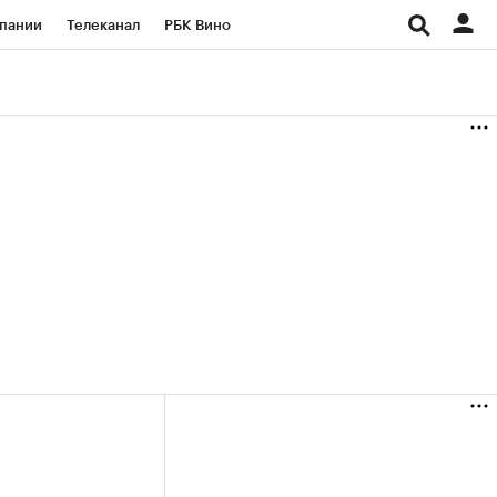
пании
Телеканал
РБК Вино
ациональные проекты
Город
аншизы
Газета
ка
Бизнес