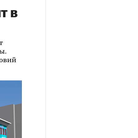
т в
т
ы.
ловий