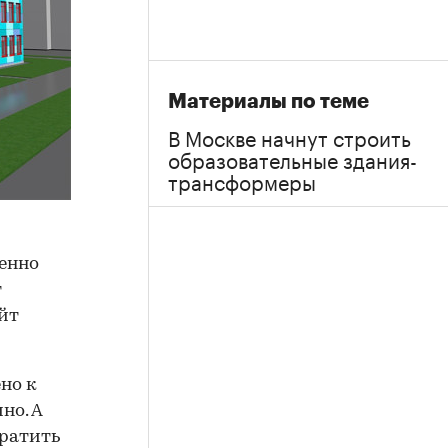
Материалы по теме
В Москве начнут строить
образовательные здания-
трансформеры
енно
т
айт
но к
но. А
вратить