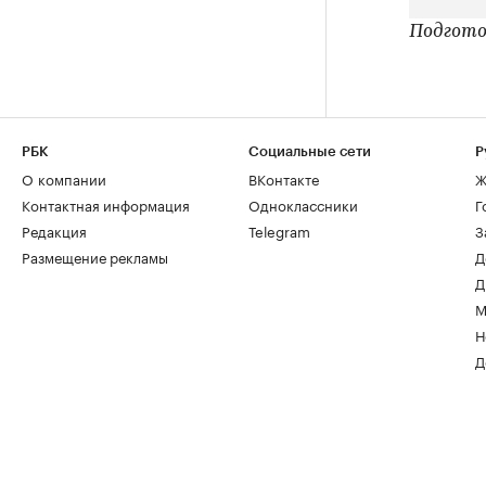
Подгото
РБК
Социальные сети
Р
О компании
ВКонтакте
Ж
Контактная информация
Одноклассники
Г
Редакция
Telegram
З
Размещение рекламы
Д
Д
М
Н
Д