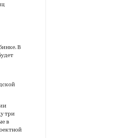
иц
бинке. В
будет
одской
вии
у три
ые в
роектной