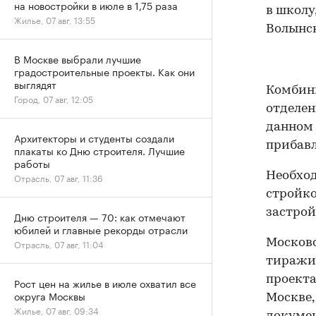
на новостройки в июле в 1,75 раза
в школу
Жилье, 07 авг, 13:55
Волынск
В Москве выбрали лучшие
градостроительные проекты. Как они
выглядят
Комбин
Город, 07 авг, 12:05
отделен
данном 
Архитекторы и студенты создали
прибавл
плакаты ко Дню строителя. Лучшие
работы
Необход
Отрасль, 07 авг, 11:36
стройко
застрой
Дню строителя — 70: как отмечают
юбилей и главные рекорды отрасли
Москов
Отрасль, 07 авг, 11:04
тиражир
проекта
Рост цен на жилье в июле охватил все
округа Москвы
Москве,
Жилье, 07 авг, 09:34