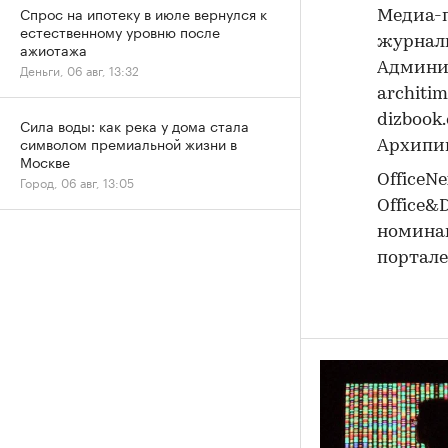
Спрос на ипотеку в июле вернулся к
Медиа-п
естественному уровню после
журнал
ажиотажа
Админи
Деньги, 06 авг, 13:32
architi
dizbook
Сила воды: как река у дома стала
символом премиальной жизни в
Архипипл
Москве
OfficeN
Город, 06 авг, 13:05
Office&D
номинан
портал