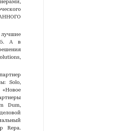
нерами,
ческого
ВАННОГО
 лучшие
15. А в
 решения
lutions,
партнер
ы: Solo,
, «Новое
партнеры
om Dum,
деловой
иальный
р Repa.