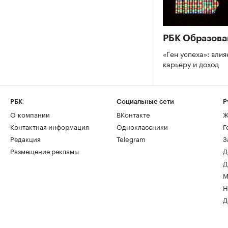
РБК Образова
«Ген успеха»: влия
карьеру и доход
РБК
Социальные сети
Р
О компании
ВКонтакте
Ж
Контактная информация
Одноклассники
Г
Редакция
Telegram
З
Размещение рекламы
Д
Д
М
Н
Д