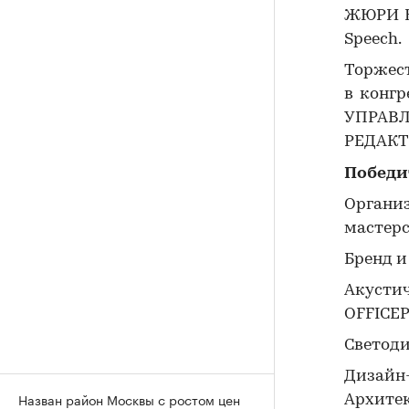
ЖЮРИ B
Speech.
Торжес
в конгр
УПРАВЛ
РЕДАКТО
Победи
Организ
мастер
Бренд и
Акуст
OFFICE
Светодиз
Дизайн
Назван район Москвы с ростом цен
Архитек