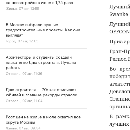
на новостройки в июле в 1,75 раза
Лучший 
Жилье, 07 авг, 13:55
Swanke
В Москве выбрали лучшие
Лучший 
градостроительные проекты. Как они
OFFCON
выглядят
Город, 07 авг, 12:05
Приз зр
Гран-П
Архитекторы и студенты создали
Pernod R
плакаты ко Дню строителя. Лучшие
работы
Во вре
Отрасль, 07 авг, 11:36
победит
агентс
Дню строителя — 70: как отмечают
Девело
юбилей и главные рекорды отрасли
Степи
Отрасль, 07 авг, 11:04
организ
Рост цен на жилье в июле охватил все
В рамк
округа Москвы
лучших 
Жилье, 07 авг, 09:34