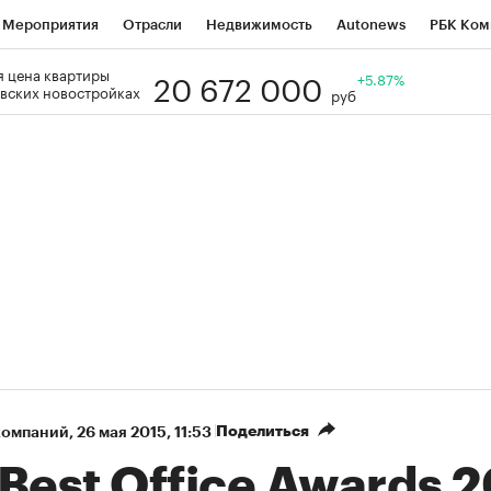
Мероприятия
Отрасли
Недвижимость
Autonews
РБК Ком
20 672 000
 цена квартиры
Образование
РБК Курсы
РБК Life
Тренды
+5.87%
Визионеры
Н
вских новостройках
руб
Дискуссионный клуб
Исследования
Кредитные рейтинги
Фр
Спецпроекты
Проверка контрагентов
Политика
Экономи
к наличной валюты
Поделиться
компаний
⁠,
26 мая 2015, 11:53
Best Office Awards 