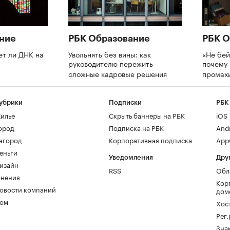
ние
РБК Образование
РБК О
ет ли ДНК на
Увольнять без вины: как
«Не бей
руководителю пережить
почему 
сложные кадровые решения
промах
убрики
Подписки
РБК
илье
Скрыть баннеры на РБК
iOS
ород
Подписка на РБК
And
агород
Корпоративная подписка
AppG
еньги
Уведомления
Дру
изайн
RSS
Обл
нения
Кор
овости компаний
дом
ом
Хос
Рег
Зна