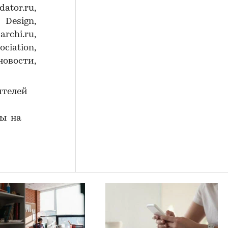
ator.ru,
Design,
chi.ru,
ciation,
новости,
ителей
ны на