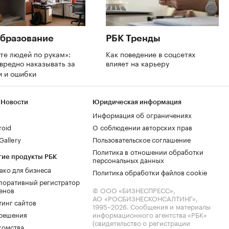
бразование
РБК Тренды
те людей по рукам»:
Как поведение в соцсетях
вредно наказывать за
влияет на карьеру
и и ошибки
 Новости
Юридическая информация
Информация об ограничениях
roid
О соблюдении авторских прав
allery
Пользовательское соглашение
Политика в отношении обработки
гие продукты РБК
персональных данных
ако для бизнеса
Политика обработки файлов cookie
поративный регистратор
енов
© ООО «БИЗНЕСПРЕСС»,
АО «РОСБИЗНЕСКОНСАЛТИНГ»,
тинг сайтов
1995–2026
. Сообщения и материалы
.решения
информационного агентства «РБК»
(свидетельство о регистрации
комства