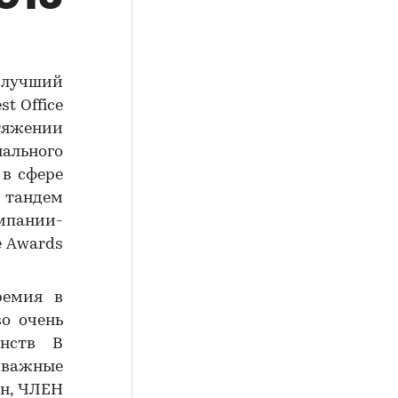
 лучший
t Office
тяжении
льного
 в сфере
 тандем
мпании-
e Awards
ремия в
во очень
анств В
 важные
н, ЧЛЕН