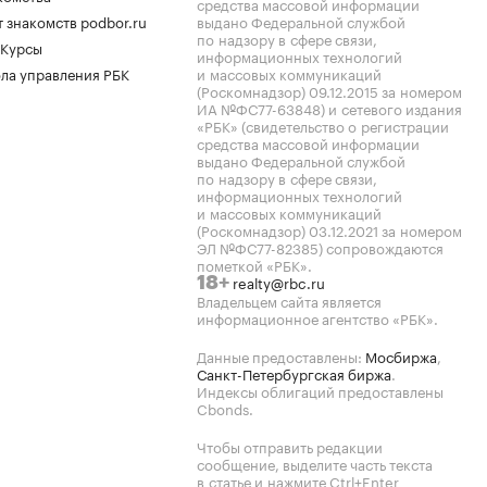
средства массовой информации
 знакомств podbor.ru
выдано Федеральной службой
по надзору в сфере связи,
 Курсы
информационных технологий
ла управления РБК
и массовых коммуникаций
(Роскомнадзор) 09.12.2015 за номером
ИА №ФС77-63848) и сетевого издания
«РБК» (свидетельство о регистрации
средства массовой информации
выдано Федеральной службой
по надзору в сфере связи,
информационных технологий
и массовых коммуникаций
(Роскомнадзор) 03.12.2021 за номером
ЭЛ №ФС77-82385) сопровождаются
пометкой «РБК».
realty@rbc.ru
18+
Владельцем сайта является
информационное агентство «РБК».
Данные предоставлены:
Мосбиржа
,
Санкт-Петербургская биржа
.
Индексы облигаций предоставлены
Cbonds.
Чтобы отправить редакции
сообщение, выделите часть текста
в статье и нажмите Ctrl+Enter