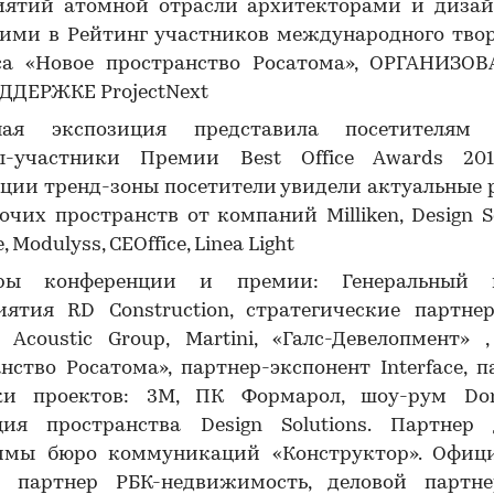
иятий атомной отрасли архитекторами и дизай
ими в Рейтинг участников международного твор
са «Новое пространство Росатома», ОРГАНИЗО
ДДЕРЖКЕ ProjectNext
ная экспозиция представила посетителям
ы-участники Премии Best Office Awards 20
ции тренд-зоны посетители увидели актуальные
очих пространств от компаний Milliken, Design So
e, Modulyss, CEOffice, Linea Light
ры конференции и премии: Генеральный 
ятия RD Construction, стратегические партнер
n, Acoustic Group, Martini, «Галс-Девелопмент» 
нство Росатома», партнер-экспонент Interface, 
ки проектов: 3M, ПК Формарол, шоу-рум D
ция пространства Design Solutions. Партнер 
ммы бюро коммуникаций «Конструктор». Офиц
й партнер РБК-недвижимость, деловой партне