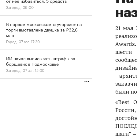
от нее избавиться, 5 средств
Загород, 09:00
на
В первом московском «тучерезе» на
21 мая
торги выставлена двушка за ₽32,6
млн
реализо
Город, 07 авг, 17:20
Awards
шести
ИИ начал выписывать штрафы за
сообщес
борщевик в Подмосковье
дизайн
Загород, 07 авг, 15:30
архите
заказчи
были н
«Best 
России,
достой
ПОСЛЕД
шаги” 