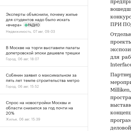
предпр
вошедш
Эксперты объяснили, почему жилье
конкур
для студентов надо было искать
«вчера»
РАДИО
ПРИ ПО
Недвижимость, 07 авг, 09:03
Отдель
проект
В Москве на торги выставили палаты
экспози
допетровской эпохи дешевле трешки
для раб
Город, 06 авг, 18:07
Interfac
Собянин заявил о максимальном за
Партне
пять лет темпе строительства метро
меропри
Город, 06 авг, 15:52
Millike
простра
Спрос на новостройки Москвы и
выстав
области снизился за год почти на
20%
концеп
Жилье, 06 авг, 15:39
програ
делово