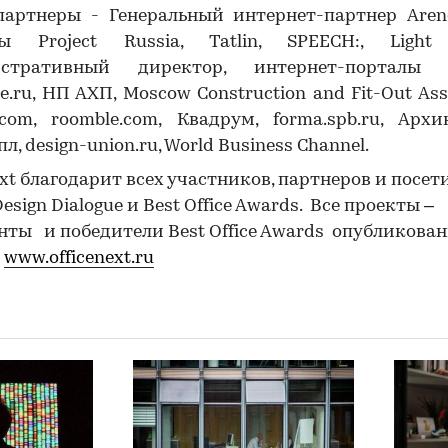
артнеры - Генеральный интернет-партнер Arend
ы Project Russia, Tatlin, SPEECH:, Light 
стративный директор, интернет-порталы ar
me.ru, НП АХП, Moscow Construction and Fit-Out Asso
.com, roomble.com, Квадрум, forma.spb.ru, Архи
, design-union.ru, World Business Channel.
ext благодарит всех участников, партнеров и посет
esign Dialogue и Best Office Awards. Все проекты –
ты и победители Best Office Awards опубликова
е
www.officenext.ru