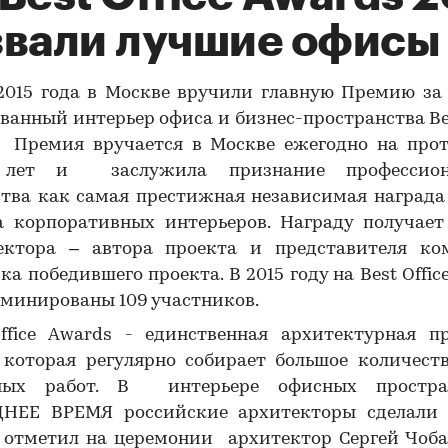
звали лучшие офисы
 2015 года в Москве вручили главную Премию за
ванный интерьер офиса и бизнес-пространства Bes
. Премия вручается в Москве ежегодно на про
 лет и заслужила признание профессиона
тва как самая престижная независимая награда
а корпоративных интерьеров. Награду получает
ктора – автора проекта и представителя ко
ка победившего проекта. В 2015 году на Best Offic
оминированы 109 участников.
Office Awards - единственная архитектурная п
 которая регулярно собирает большое количест
ных работ. В интерьере офисных простр
НЕЕ ВРЕМЯ российские архитекторы сделали
– отметил на церемонии архитектор Сергей Чоба