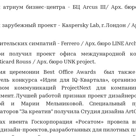
атриум бизнес-центра - БЦ Arcus III/ Арх. бюр
зарубежный проект - Kaspersky Lab, г. Лондон / А
ительских симпатий - Ferrero / Арх. бюро LINE Arch
ри получил проект офиса международной к
icard Rouss / Арх. бюро UNK project.
мя церемонии Best Office Awards был также
ель конкурса «Идеи для IQ-Квартала», организ
твом коммуникаций ProjectNext для компани
пмент. Лучшей работой признан проект дизайнер
ной и Марии Мельниковой. Специальный п
аторов "За креатив" получила Студия дизайна ArtG
ах ивента Госкорпорация «Росатом» провела в
дизайн-проектов, разработанных для пилотных 