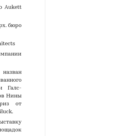
о Aukett
рх. бюро
itects
омпании
 назван
ованного
и Галс-
ов Нины
риз от
luck.
ыставку
площадок