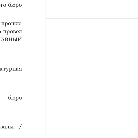
го бюро
 прошла
ю провел
ГЛАВНЫЙ
ектурная
. бюро
-залы /