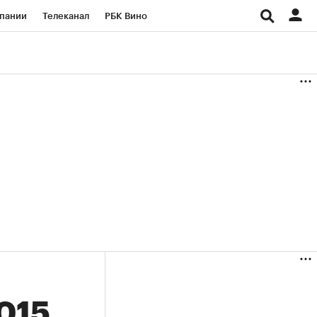
пании
Телеканал
РБК Вино
ациональные проекты
Город
аншизы
Газета
ка
Бизнес
2015