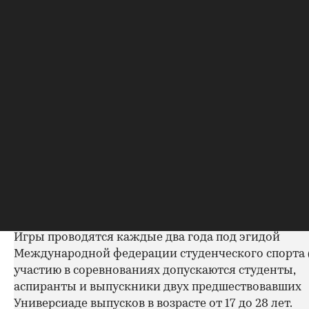
Универсиада
Универсиада вот уже более 50 лет является вторы
значимости и представительству комплексным
международным мероприятием на мировой спор
арене.
Игры в Красноярске станут третьими по счету, ко
принимает Россия. Первая Универсиада проходила
Москве летом 1973 года, вторая — в Казани летом 2
Игры проводятся каждые два года под эгидой
Международной федерации студенческого спорта (
участию в соревнованиях допускаются студенты,
аспиранты и выпускники двух предшествовавших
Универсиаде выпусков в возрасте от 17 до 28 лет.