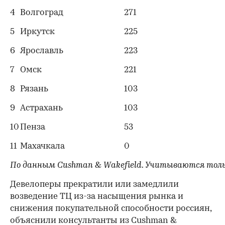
4
Волгоград
271
5
Иркутск
225
00:00
/
00:00
6
Ярославль
223
7
Омск
221
8
Рязань
103
9
Астрахань
103
10
Пенза
53
11
Махачкала
0
По данным Cushman & Wakefield. Учитываются тольк
Девелоперы прекратили или замедлили
возведение ТЦ из-за насыщения рынка и
снижения покупательной способности россиян,
объяснили консультанты из Cushman &