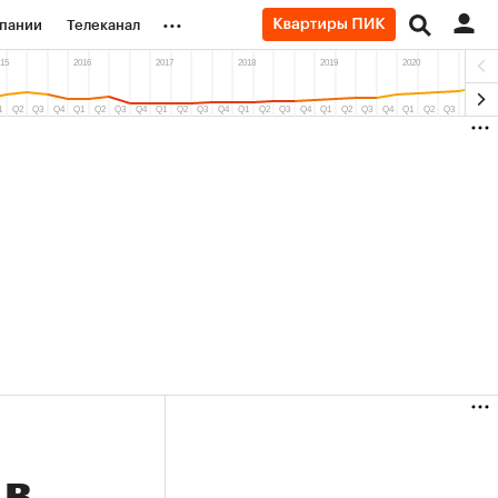
...
пании
Телеканал
ионеры
вания
личной валюты
 в