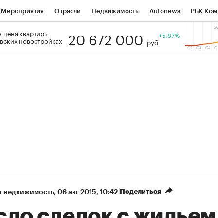
Мероприятия
Отрасли
Недвижимость
Autonews
РБК Ком
20 672 000
 цена квартиры
 РБК
РБК Образование
РБК Курсы
РБК Life
+5.87%
Тренды
Виз
вских новостройках
руб
ь
Крипто
РБК Бизнес-среда
Дискуссионный клуб
Исследо
зета
Спецпроекты СПб
Конференции СПб
Спецпроекты
кономика
Бизнес
Технологии и медиа
Финансы
Рынок на
Поделиться
я недвижимость
⁠,
06 авг 2015, 10:42
сло сделок с жильем