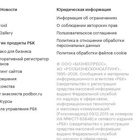
 Новости
Юридическая информация
Информация об ограничениях
roid
О соблюдении авторских прав
allery
Пользовательское соглашение
Политика в отношении обработки
гие продукты РБК
персональных данных
ако для бизнеса
Политика обработки файлов cookie
поративный регистратор
енов
© ООО «БИЗНЕСПРЕСС»,
АО «РОСБИЗНЕСКОНСАЛТИНГ»,
тинг сайтов
1995–2026
. Сообщения и материалы
.решения
информационного агентства «РБК»
(свидетельство о регистрации
комства
средства массовой информации
 знакомств podbor.ru
выдано Федеральной службой
по надзору в сфере связи,
 Курсы
информационных технологий
ла управления РБК
и массовых коммуникаций
(Роскомнадзор) 09.12.2015 за номером
ИА №ФС77-63848) и сетевого издания
«РБК» (свидетельство о регистрации
средства массовой информации
выдано Федеральной службой
по надзору в сфере связи,