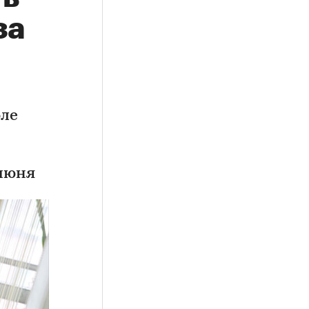
за
юле
 июня