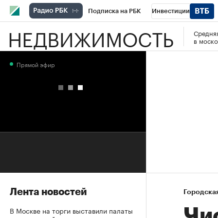
Подписка на РБК
Инвестиции
НЕДВИЖИМОСТЬ
Средняя
РБК Вино
Спорт
Школа управления
в моско
Национальные проекты
Город
Стил
Прямой эфир
Кредитные рейтинги
Франшизы
Га
Проверка контрагентов
Политика
Э
Лента новостей
Городска
В Москве на торги выставили палаты
Чи