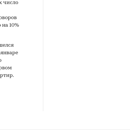
х число
оворов
 на 10%
шелся
 январе
ю
ервом
ртир.