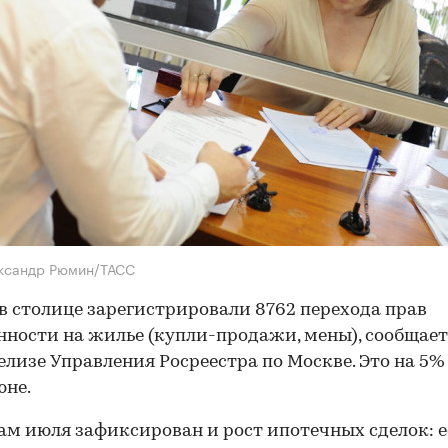
ександр Рюмин/ТАСС
в столице зарегистрировали 8762 перехода прав
нности на жилье (купли-продажи, мены), сообщает
елизе Управления Росреестра по Москве. Это на 5
юне.
ам июля зафиксирован и рост ипотечных сделок: е