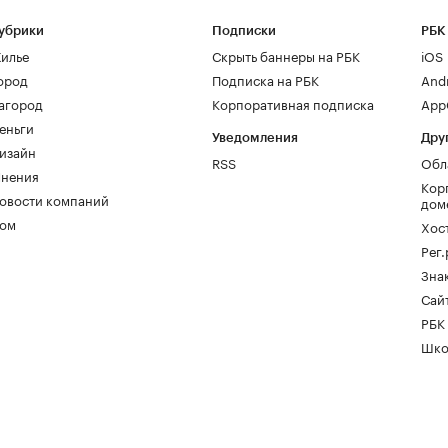
убрики
Подписки
РБК
илье
Скрыть баннеры на РБК
iOS
ород
Подписка на РБК
And
агород
Корпоративная подписка
AppG
еньги
Уведомления
Дру
изайн
RSS
Обл
нения
Кор
овости компаний
дом
ом
Хос
Рег
Зна
Сайт
РБК
Шко