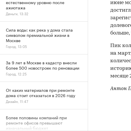
естественному уровню после
июне мо
ажиотажа
достигл
Деньги, 13:32
зарегис
долевог
Сила воды: как река у дома стала
больше,
символом премиальной жизни в
Москве
Пик кол
Город, 13:05
на март
количес
За 9 лет в Москве в кадастр внесли
более 500 новостроек по реновации
историю
Город, 12:25
месяце 
Антон П
От каких материалов при ремонте
дома стоит отказаться в 2026 году
Дизайн, 11:47
Более половины компаний при
ремонте офисов превышают
изначальный бюджет