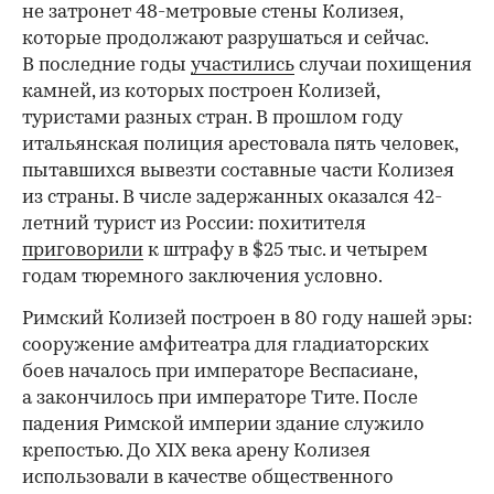
не затронет 48-метровые стены Колизея,
которые продолжают разрушаться и сейчас.
В последние годы
участились
случаи похищения
камней, из которых построен Колизей,
туристами разных стран. В прошлом году
итальянская полиция арестовала пять человек,
пытавшихся вывезти составные части Колизея
из страны. В числе задержанных оказался 42-
летний турист из России: похитителя
приговорили
к штрафу в $25 тыс. и четырем
годам тюремного заключения условно.
Римский Колизей построен в 80 году нашей эры:
сооружение амфитеатра для гладиаторских
боев началось при императоре Веспасиане,
а закончилось при императоре Тите. После
падения Римской империи здание служило
крепостью. До XIX века арену Колизея
использовали в качестве общественного