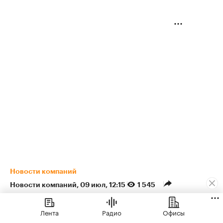
Новости компаний
Новости компаний
⁠,
09 июл, 12:15
1 545
ЖК «Светский лес» от ГК
Лента
Радио
Офисы
ТОЧНО стал лидером по