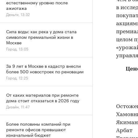
естественному уровню после
ажиотажа
в иссле
Деньги, 13:32
покупат
акциями
Сила воды: как река у дома стала
премиал
символом премиальной жизни в
целом п
Москве
«урожай
Город, 13:05
управля
За 9 лет в Москве в кадастр внесли
Цен
более 500 новостроек по реновации
Город, 12:25
От каких материалов при ремонте
дома стоит отказаться в 2026 году
Дизайн, 11:47
Остоже
Хамовн
Якиман
Более половины компаний при
ремонте офисов превышают
Арбат
изначальный бюджет