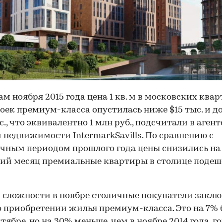
ам ноября 2015 года цена 1 кв. м в московских ква
оек премиум-класса опустилась ниже $15 тыс. и д
с., что эквивалентно 1 млн руб., подсчитали в агент
 недвижимости IntermarkSavills. По сравнению с
чным периодом прошлого года цены снизились на 
ий месяц премиальные квартиры в столице подеш
 сложности в ноябре столичные покупатели закл
о приобретении жилья премиум-класса. Это на 7% 
ктябре, но на 30% меньше, чем в ноябре 2014 года, г