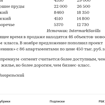
ой
4530
29 000
ршие пруды
22 000
26 500
кий
8460
18 350
нский
4510
14 800
воречье
5370
12 730
Источник: IntermarkSavills
ящее время в продаже находятся 46 объектов-нов
-класса. В ноябре предложение пополнил проект
енник» с 86 апартаментами по цене 450 тыс. руб. за 
 премиум-сегмент считается более доступным, че
 жилье, но более дорогим, чем бизнес-класс.
огорельский
убрики
Подписки
РБК