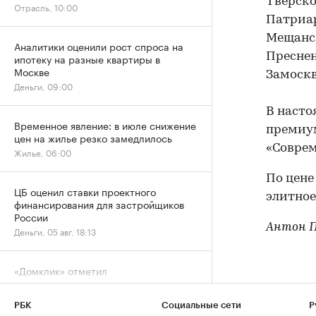
Тверск
Отрасль, 10:00
Патриа
Мещанс
Аналитики оценили рост спроса на
Пресне
ипотеку на разные квартиры в
Москве
Замоск
Деньги, 09:00
В насто
Временное явление: в июле снижение
премиум
цен на жилье резко замедлилось
«Соврем
Жилье, 06:00
По цене
ЦБ оценил ставки проектного
элитное
финансирования для застройщиков
России
Антон П
Деньги, 05 авг, 18:13
«Домклик» отметил
перераспределение ипотечного
спроса в сторону вторички
РБК
Социальные сети
Р
Деньги, 05 авг, 15:13