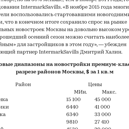
довании IntermarkSavills. «В ноябре 2015 года мног
ели воспользовались стартовавшими новогодним
, что в конечном итоге сохранило спрос на рынке
ьных новостроек Москвы на довольно высоком уро
рошедший осенний сезон можно считать наиболее
ным» для застройщиков в этом году», — убежден
ющий партнер IntermarkSavills Дмитрий Халин.
овые диапазоны на новостройки премиум-клас
разрезе районов Москвы, $ за 1 кв. м
Район
Цены
МИн.
Макс.
нка
15 100
45 000
ики
6440
41 000
ка
6340
33 000
9810
27 410