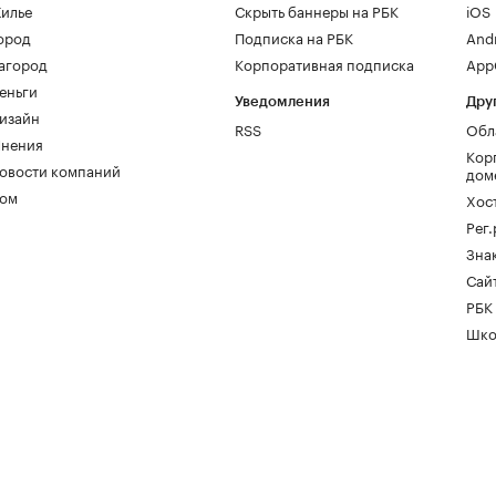
илье
Скрыть баннеры на РБК
iOS
ород
Подписка на РБК
And
агород
Корпоративная подписка
AppG
еньги
Уведомления
Дру
изайн
RSS
Обл
нения
Кор
овости компаний
дом
ом
Хос
Рег
Зна
Сайт
РБК
Шко