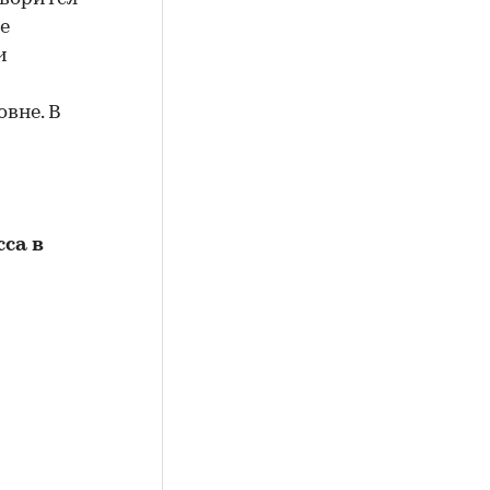
ие
и
вне. В
са в