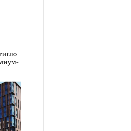
тигло
емиум-