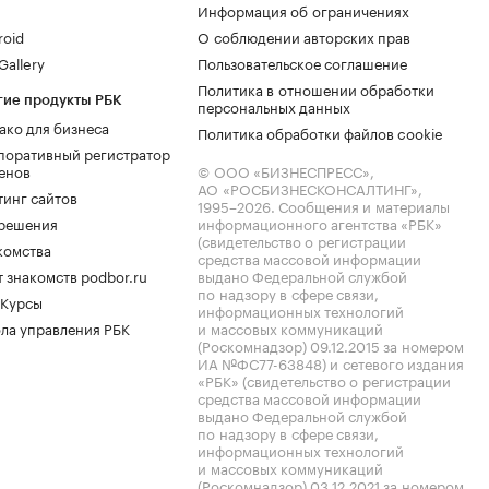
Информация об ограничениях
roid
О соблюдении авторских прав
allery
Пользовательское соглашение
Политика в отношении обработки
гие продукты РБК
персональных данных
ако для бизнеса
Политика обработки файлов cookie
поративный регистратор
енов
© ООО «БИЗНЕСПРЕСС»,
АО «РОСБИЗНЕСКОНСАЛТИНГ»,
тинг сайтов
1995–2026
. Сообщения и материалы
.решения
информационного агентства «РБК»
(свидетельство о регистрации
комства
средства массовой информации
 знакомств podbor.ru
выдано Федеральной службой
по надзору в сфере связи,
 Курсы
информационных технологий
ла управления РБК
и массовых коммуникаций
(Роскомнадзор) 09.12.2015 за номером
ИА №ФС77-63848) и сетевого издания
«РБК» (свидетельство о регистрации
средства массовой информации
выдано Федеральной службой
по надзору в сфере связи,
информационных технологий
и массовых коммуникаций
(Роскомнадзор) 03.12.2021 за номером