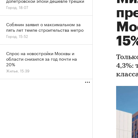
допетровской эпохи дешевле трешки
Город, 18:07
пр
Мо
Собянин заявил о максимальном за
пять лет темпе строительства метро
Город, 15:52
15%
Спрос на новостройки Москвы и
Тольк
области снизился за год почти на
20%
4,3%: 
Жилье, 15:39
класса