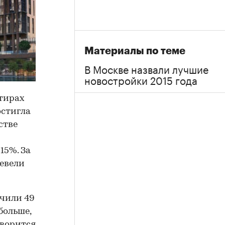
Материалы по теме
В Москве назвали лучшие
новостройки 2015 года
ртирах
остигла
стве
15%. За
евели
ючили 49
больше,
оворится