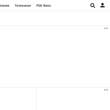
пании
Телеканал
РБК Вино
ациональные проекты
Город
аншизы
Газета
ка
Бизнес