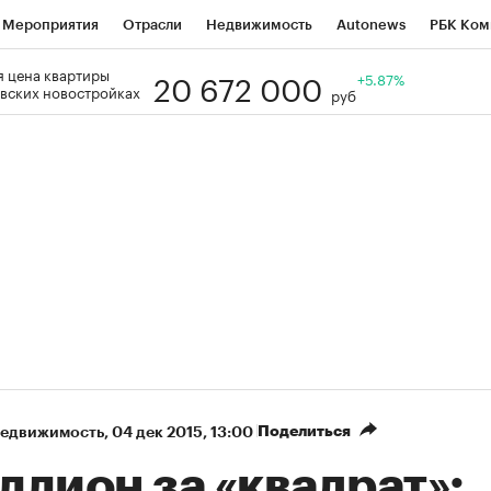
Мероприятия
Отрасли
Недвижимость
Autonews
РБК Ком
20 672 000
 цена квартиры
Образование
РБК Курсы
РБК Life
Тренды
+5.87%
Визионеры
Н
вских новостройках
руб
Дискуссионный клуб
Исследования
Кредитные рейтинги
Фр
Спецпроекты
Проверка контрагентов
Политика
Экономи
к наличной валюты
Поделиться
недвижимость
⁠,
04 дек 2015, 13:00
лион за «квадрат»: